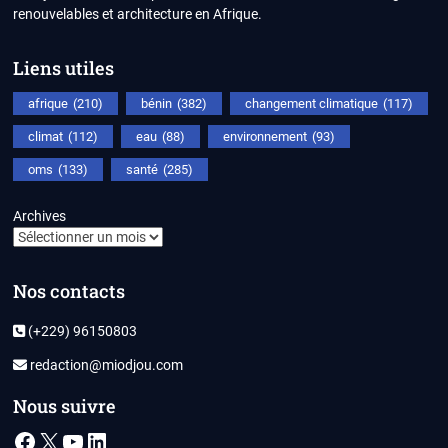
renouvelables et architecture en Afrique.
Liens utiles
afrique
(210)
bénin
(382)
changement climatique
(117)
climat
(112)
eau
(88)
environnement
(93)
oms
(133)
santé
(285)
Archives
Nos contacts
(+229) 96150803
redaction@miodjou.com
Nous suivre
Facebook
X
YouTube
LinkedIn