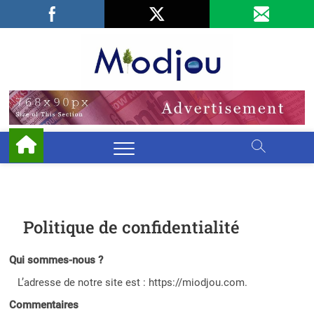
Skip
Facebook
LinkedIn
X
to
content
Miodjo
PRÉSERVONS
NOTRE
ENVIRONNEMENT
Politique de confidentialité
Qui sommes-nous ?
L’adresse de notre site est : https://miodjou.com.
Commentaires