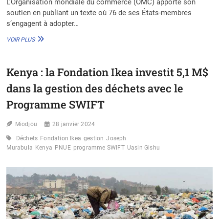
L’Organisation mondiale du commerce (OMC) apporte son
soutien en publiant un texte où 76 de ses États-membres
s’engagent à adopter…
L’OMC
VOIR PLUS
ET
76
ÉTATS
Kenya : la Fondation Ikea investit 5,1 M$
S’UNISSENT
POUR
dans la gestion des déchets avec le
UN
ACCORD
Programme SWIFT
ANTI-
PLASTIQUE
Miodjou
28 janvier 2024
MONDIAL
Déchets
Fondation Ikea
gestion
Joseph
Murabula
Kenya
PNUE
programme SWIFT
Uasin Gishu