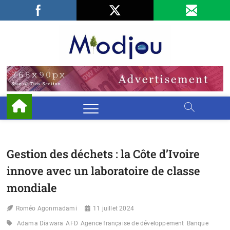
Skip
Facebook
LinkedIn
X
to
content
Miodjo
PRÉSERVONS
NOTRE
ENVIRONNEMENT
Gestion des déchets : la Côte d’Ivoire
innove avec un laboratoire de classe
mondiale
Roméo Agonmadami
11 juillet 2024
Adama Diawara
AFD
Agence française de développement
Banque