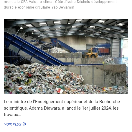
mondiale
CEA-Valopro
climat
Côte d'Ivoire
Déchets
développement
durable
économie circulaire
Yao Benjamin
Le ministre de l’Enseignement supérieur et de la Recherche
scientifique, Adama Diawara, a lancé le 1er juillet 2024, les
travaux…
GESTION
VOIR PLUS
DES