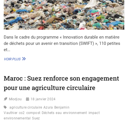
Dans le cadre du programme « Innovation durable en matière
de déchets pour un avenir en transition (SWIFT) », 110 petites
et…
KENYA
VOIR PLUS
:
LA
FONDATION
Maroc : Suez renforce son engagement
IKEA
INVESTIT
pour une agriculture circulaire
5,1
M$
Miodjou
DANS
18 janvier 2024
LA
agriculture circulaire
Azura
Benjamin
GESTION
Vauthier
co2
compost
Déchets
eau
environnement
impact
DES
environnemental
Suez
DÉCHETS
AVEC