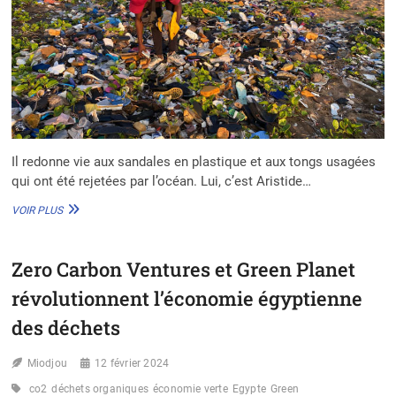
Il redonne vie aux sandales en plastique et aux tongs usagées
qui ont été rejetées par l’océan. Lui, c’est Aristide…
ÉCOLOGIE
VOIR PLUS
:
LES
TOILES
Zero Carbon Ventures et Green Planet
ENGAGÉES
D’ARISTIDE
révolutionnent l’économie égyptienne
KOUAMÉ
AVEC
des déchets
DES
TONGS
Miodjou
12 février 2024
RECYCLÉES
co2
déchets organiques
économie verte
Egypte
Green