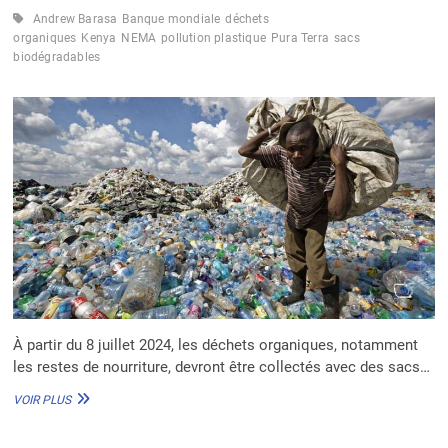
COLA
Andrew Barasa
Banque mondiale
déchets
POUR
organiques
Kenya
NEMA
pollution plastique
Pura Terra
sacs
LA
biodégradables
GESTION
DES
DÉCHETS
PLASTIQUES
AU
NIGÉRIA
À partir du 8 juillet 2024, les déchets organiques, notamment
les restes de nourriture, devront être collectés avec des sacs…
LE
VOIR PLUS
KENYA
S’ATTAQUE