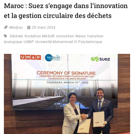
À
Maroc : Suez s’engage dans l’innovation
LA
POLLUTION
et la gestion circulaire des déchets
PLASTIQUE
AVEC
Miodjou
DES
20 mars 2024
SACS
Déchets
fondation MAScIR
innovation
Maroc
transition
BIODÉGRADABLES
écologique
UM6P
Université Mohammed VI Polytechnique