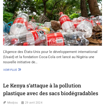
L’Agence des États-Unis pour le développement international
(Usaid) et la fondation Coca-Cola ont lancé au Nigéria une
nouvelle initiative de…
NPSA
VOIR PLUS
:
LA
NOUVELLE
Le Kenya s’attaque à la pollution
INITIATIVE
DE
plastique avec des sacs biodégradables
L’USAID
ET
Miodjou
COCA-
29 avril 2024