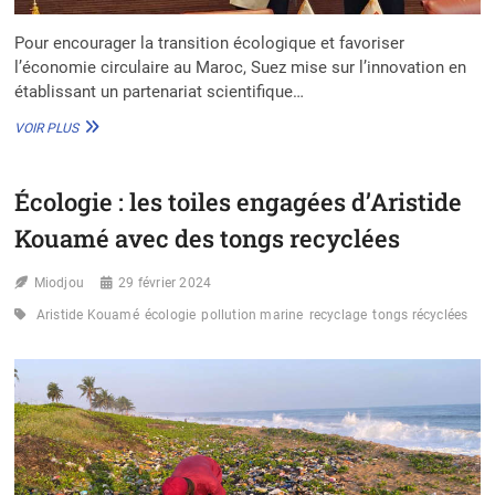
Pour encourager la transition écologique et favoriser
l’économie circulaire au Maroc, Suez mise sur l’innovation en
établissant un partenariat scientifique…
MAROC
VOIR PLUS
:
SUEZ
S’ENGAGE
Écologie : les toiles engagées d’Aristide
DANS
L’INNOVATION
Kouamé avec des tongs recyclées
ET
LA
Miodjou
GESTION
29 février 2024
CIRCULAIRE DES DÉCHETS
Aristide Kouamé
écologie
pollution marine
recyclage
tongs récyclées