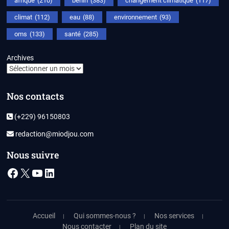
afrique
(210)
bénin
(383)
changement climatique
(117)
climat
(112)
eau
(88)
environnement
(93)
oms
(133)
santé
(285)
Archives
Nos contacts
(+229) 96150803
redaction@miodjou.com
Nous suivre
Facebook
X
YouTube
LinkedIn
Accueil
Qui sommes-nous ?
Nos services
Nous contacter
Plan du site