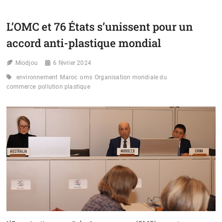
CARBON
VENTURES
ET
L’OMC et 76 États s’unissent pour un
GREEN
PLANET
accord anti-plastique mondial
RÉVOLUTIONNENT
L’ÉCONOMIE
Miodjou
ÉGYPTIENNE
6 février 2024
DES
environnement
Maroc
oms
Organisation mondiale du
DÉCHETS
commerce
pollution plastique