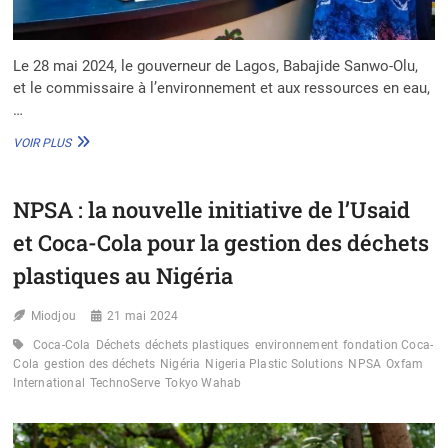
Le 28 mai 2024, le gouverneur de Lagos, Babajide Sanwo-Olu,
et le commissaire à l’environnement et aux ressources en eau,
…
NIGÉRIA
VOIR PLUS
:
VERS
LA
NPSA : la nouvelle initiative de l’Usaid
CONSTRUCTION
D’UNE
et Coca-Cola pour la gestion des déchets
USINE
DE
plastiques au Nigéria
VALORISATION
ÉNERGÉTIQUE
Miodjou
21 mai 2024
DES
DÉCHETS
Coca-Cola
Déchets
déchets plastiques
environnement
fondation Coca-
SOLIDES
Cola
gestion des déchets
Nigéria
Nigeria Plastic Solutions
NPSA
Oxfam
International
TechnoServe
Tokyo Wahab