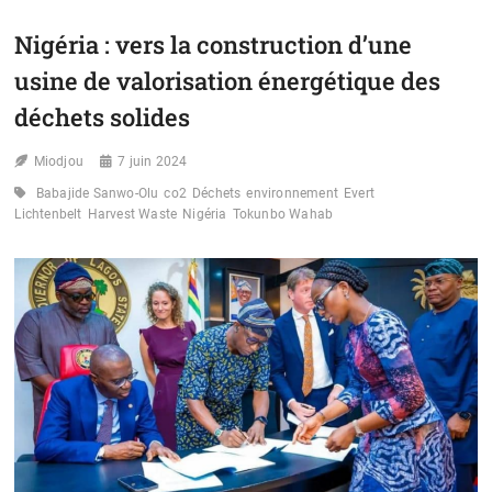
DÉCHETS
:
Nigéria : vers la construction d’une
LA
CÔTE
usine de valorisation énergétique des
D’IVOIRE
INNOVE
déchets solides
AVEC
UN
Miodjou
7 juin 2024
LABORATOIRE
DE
Babajide Sanwo-Olu
co2
Déchets
environnement
Evert
CLASSE
Lichtenbelt
Harvest Waste
Nigéria
Tokunbo Wahab
MONDIALE