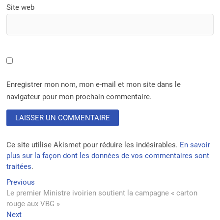
Site web
Enregistrer mon nom, mon e-mail et mon site dans le
navigateur pour mon prochain commentaire.
Ce site utilise Akismet pour réduire les indésirables.
En savoir
plus sur la façon dont les données de vos commentaires sont
traitées
.
Navigation
Previous
Previous
post:
Le premier Ministre ivoirien soutient la campagne « carton
de
rouge aux VBG »
l’article
Next
Next