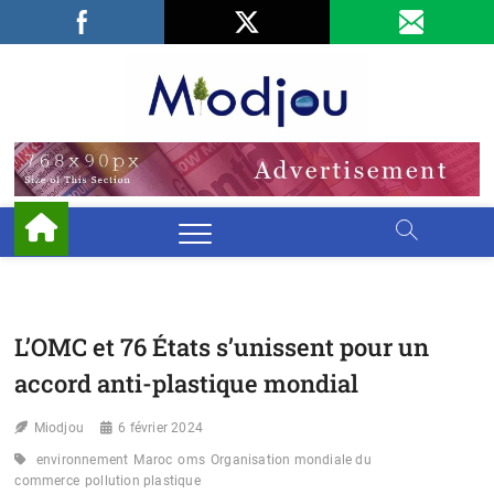
Skip
Facebook
LinkedIn
X
to
content
Miodjo
PRÉSERVONS
NOTRE
ENVIRONNEMENT
L’OMC et 76 États s’unissent pour un
accord anti-plastique mondial
Miodjou
6 février 2024
environnement
Maroc
oms
Organisation mondiale du
commerce
pollution plastique