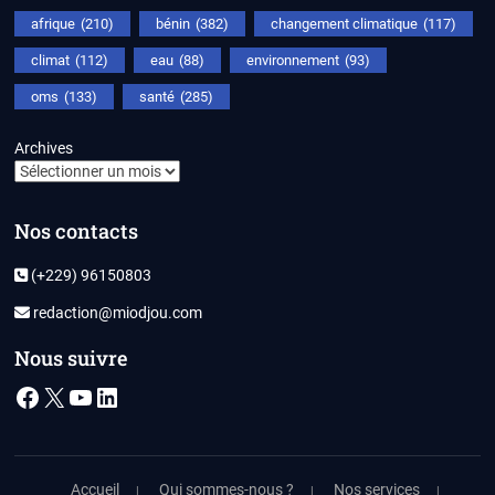
afrique
(210)
bénin
(382)
changement climatique
(117)
climat
(112)
eau
(88)
environnement
(93)
oms
(133)
santé
(285)
Archives
Nos contacts
(+229) 96150803
redaction@miodjou.com
Nous suivre
Facebook
X
YouTube
LinkedIn
Accueil
Qui sommes-nous ?
Nos services