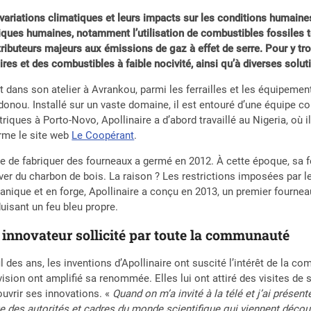
variations climatiques et leurs impacts sur les conditions humain
iques humaines, notamment l’utilisation de combustibles fossiles te
ributeurs majeurs aux émissions de gaz à effet de serre. Pour y tr
ires et des combustibles à faible nocivité, ainsi qu’à diverses solu
t dans son atelier à Avrankou, parmi les ferrailles et les équipeme
onou. Installé sur un vaste domaine, il est entouré d’une équipe c
triques à Porto-Novo, Apollinaire a d’abord travaillé au Nigeria, où 
rme le site web
Le Coopérant
.
ée de fabriquer des fourneaux a germé en 2012. À cette époque, sa 
ver du charbon de bois. La raison ? Les restrictions imposées par 
nique et en forge, Apollinaire a conçu en 2013, un premier fourne
uisant un feu bleu propre.
innovateur sollicité par toute la communauté
il des ans, les inventions d’Apollinaire ont suscité l’intérêt de la 
vision ont amplifié sa renommée. Elles lui ont attiré des visites de 
uvrir ses innovations. «
Quand on m’a invité à la télé et j’ai présen
te des autorités et cadres du monde scientifique qui viennent déc