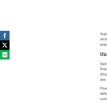
Aujo
réch
popu
Un 
Apol
fina
d’or
ses 
Pour
défo
comm