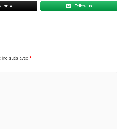
t on X
Follow us
t indiqués avec
*