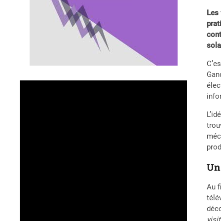
Les 
prat
cont
sola
C’es
Gand
élec
info
L’id
trou
méca
prod
Un 
Au f
télé
déco
visi