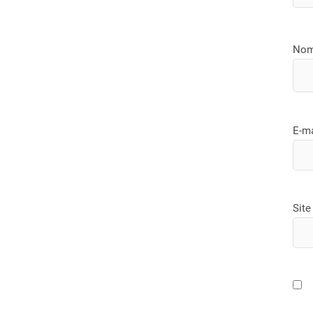
No
E-m
Site