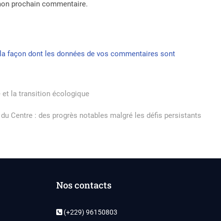
 mon prochain commentaire.
r la façon dont les données de vos commentaires sont
et la transition écologique
t du Centre : des progrès notables malgré les défis persistants
Nos contacts
(+229) 96150803