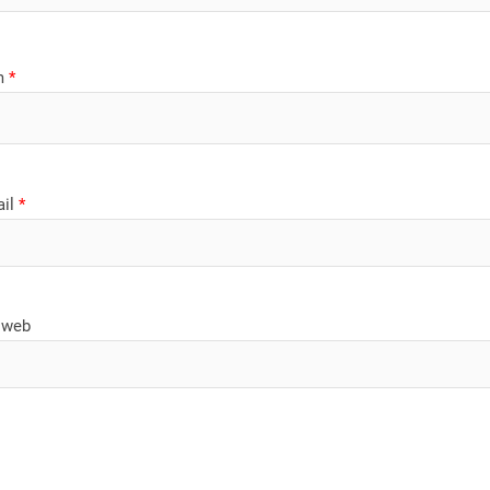
m
*
ail
*
 web