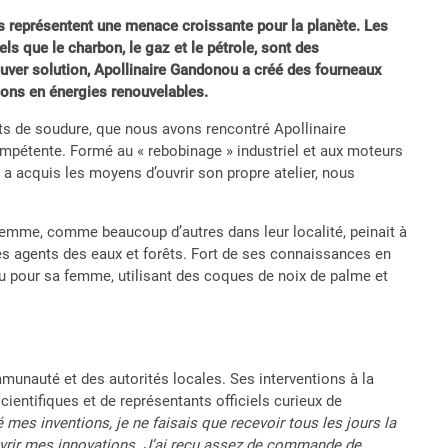
es représentent une menace croissante pour la planète. Les
ls que le charbon, le gaz et le pétrole, sont des
ouver solution, Apollinaire Gandonou a créé des fourneaux
tions en énergies renouvelables.
nts de soudure, que nous avons rencontré Apollinaire
ompétente. Formé au « rebobinage » industriel et aux moteurs
il a acquis les moyens d’ouvrir son propre atelier, nous
femme, comme beaucoup d’autres dans leur localité, peinait à
les agents des eaux et forêts. Fort de ses connaissances en
au pour sa femme, utilisant des coques de noix de palme et
communauté et des autorités locales. Ses interventions à la
scientifiques et de représentants officiels curieux de
té mes inventions, je ne faisais que recevoir tous les jours la
ouvrir mes innovations. J’ai reçu assez de commande de