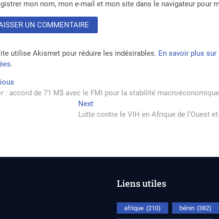
gistrer mon nom, mon e-mail et mon site dans le navigateur pour
ite utilise Akismet pour réduire les indésirables.
En savoir plus su
tées
.
vigation
Previous
vious
post:
r : accord de 71 M$ avec le FMI pour la stabilité macroéconomique 
Next
Next
rticle
post:
Lutte contre le VIH en Afrique de l’Ouest e
Liens utiles
afrique
(210)
bénin
(382)