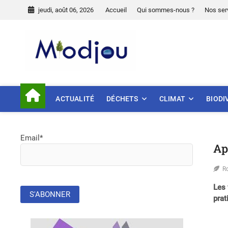
Skip
jeudi, août 06, 2026
Accueil
Qui sommes-nous ?
Nos ser
to
content
Miodjou
PRÉSERVONS NOTRE ENVIR
ACTUALITÉ
DÉCHETS
CLIMAT
BIODI
Email*
Ap
R
Les 
pra