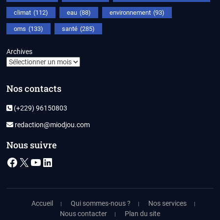
climat
(112)
eau
(88)
environnement
(93)
oms
(133)
santé
(285)
Archives
Nos contacts
(+229) 96150803
redaction@miodjou.com
Nous suivre
Facebook
X
YouTube
LinkedIn
Accueil
Qui sommes-nous ?
Nos services
Nous contacter
Plan du site