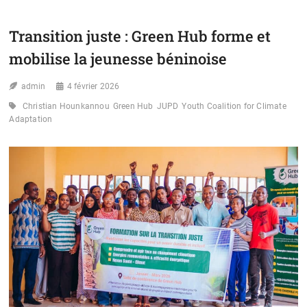
:
DES
PLUIES
Transition juste : Green Hub forme et
HORS
SAISON
mobilise la jeunesse béninoise
FONT
AU
admin
MOINS
4 février 2026
22
Christian Hounkannou
Green Hub
JUPD
Youth Coalition for Climate
MORTS
Adaptation
ET
DES
MILLIERS
DE
SINISTRÉS