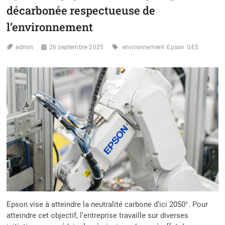
MINISTRE
décarbonée respectueuse de
BURKINABÈ
RÉCLAME
l’environnement
UNE
JUSTICE
admin
26 septembre 2025
environnement
Epson
GES
CLIMATIQUE
POUR
L’AFRIQUE
Epson vise à atteindre la neutralité carbone d’ici 2050¹. Pour
atteindre cet objectif, l’entreprise travaille sur diverses