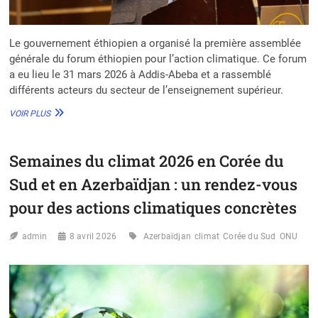
Le gouvernement éthiopien a organisé la première assemblée
générale du forum éthiopien pour l’action climatique. Ce forum
a eu lieu le 31 mars 2026 à Addis-Abeba et a rassemblé
différents acteurs du secteur de l’enseignement supérieur.
1ER
VOIR PLUS
FORUM
POUR
L’ACTION
Semaines du climat 2026 en Corée du
CLIMATIQUE
EN
Sud et en Azerbaïdjan : un rendez-vous
ETHIOPIE :
LES
pour des actions climatiques concrètes
UNIVERSITÉS
FACE
admin
8 avril 2026
Azerbaïdjan
climat
Corée du Sud
ONU
AUX
ENJEUX
DE
LA
RÉSILIENCE
CLIMATIQUE