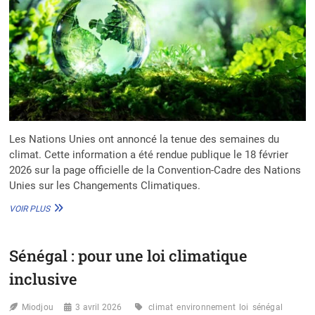
Les Nations Unies ont annoncé la tenue des semaines du
climat. Cette information a été rendue publique le 18 février
2026 sur la page officielle de la Convention-Cadre des Nations
Unies sur les Changements Climatiques.
SEMAINES
VOIR PLUS
DU
CLIMAT
2026
Sénégal : pour une loi climatique
EN
CORÉE
inclusive
DU
SUD
Miodjou
ET
3 avril 2026
climat
environnement
loi
sénégal