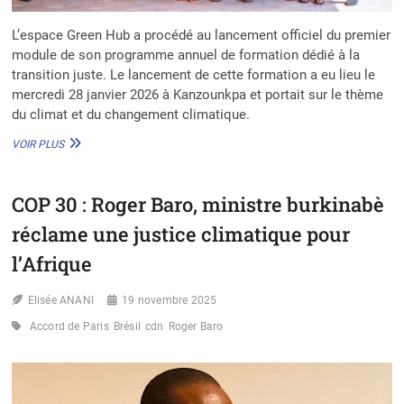
L’espace Green Hub a procédé au lancement officiel du premier
module de son programme annuel de formation dédié à la
transition juste. Le lancement de cette formation a eu lieu le
mercredi 28 janvier 2026 à Kanzounkpa et portait sur le thème
du climat et du changement climatique.
TRANSITION
VOIR PLUS
JUSTE
:
GREEN
COP 30 : Roger Baro, ministre burkinabè
HUB
FORME
réclame une justice climatique pour
ET
MOBILISE
l’Afrique
LA
JEUNESSE
Elisée ANANI
19 novembre 2025
BÉNINOISE
Accord de Paris
Brésil
cdn
Roger Baro