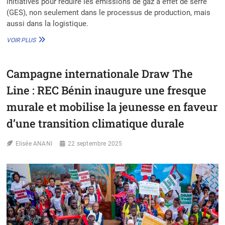
initiatives pour réduire les émissions de gaz à effet de serre
(GES), non seulement dans le processus de production, mais
aussi dans la logistique.
EPSON :
VOIR PLUS
ENGAGÉ
VERS
UNE
Campagne internationale Draw The
LOGISTIQUE
DÉCARBONÉE
Line : REC Bénin inaugure une fresque
RESPECTUEUSE
DE
murale et mobilise la jeunesse en faveur
L’ENVIRONNEMENT
d’une transition climatique durale
Elisée ANANI
22 septembre 2025