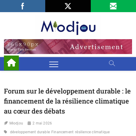
Skip
Facebook
LinkedIn
X
to
content
Miodjo
PRÉSERVONS
NOTRE
ENVIRONNEMENT
Forum sur le développement durable : le
financement de la résilience climatique
au cœur des débats
Miodjou
2 mai 2026
développement durable
Financement
résilience climatique