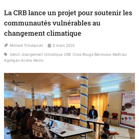
UNE
LOI
La CRB lance un projet pour soutenir les
CLIMATIQUE
INCLUSIVE
communautés vulnérables au
changement climatique
Michaël Tchokpodo
8 mars 2026
bénin
changement climatique
CRB
Croix-Rouge Béninoise
Mathias
Agoligan Avoha
Mono