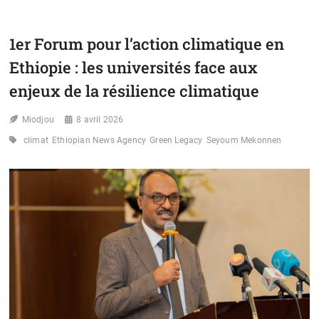
SUR
LE
DÉVELOPPEMENT
1er Forum pour l’action climatique en
DURABLE :
LE
Ethiopie : les universités face aux
FINANCEMENT
DE
enjeux de la résilience climatique
LA
RÉSILIENCE
Miodjou
8 avril 2026
CLIMATIQUE
AU
climat
Ethiopian News Agency
Green Legacy
Seyoum Mekonnen
CŒUR
DES
DÉBATS