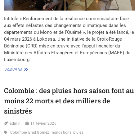
Intitulé « Renforcement de la résilience communautaire face
aux effets néfastes des changements climatiques dans les
départements du Mono et de l’Ouémé », le projet a été lancé, le
04 mars 2026 à Lokossa. Une initiative de la Croix-Rouge
Béninoise (CRB) mise en œuvre avec l’appui financier du
Ministère des Affaires Etrangères et Européennes (MAEE) du
Luxembourg.
LA
VOIR PLUS
CRB
LANCE
UN
Colombie : des pluies hors saison font au
PROJET
POUR
moins 22 morts et des milliers de
SOUTENIR
LES
sinistrés
COMMUNAUTÉS
VULNÉRABLES
admin
11 février 2026
AU
CHANGEMENT
Colombie
Enid Gomez
inondations
pluies
CLIMATIQUE