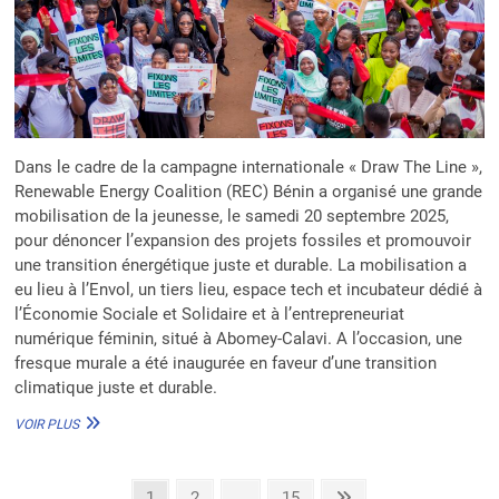
Dans le cadre de la campagne internationale « Draw The Line »,
Renewable Energy Coalition (REC) Bénin a organisé une grande
mobilisation de la jeunesse, le samedi 20 septembre 2025,
pour dénoncer l’expansion des projets fossiles et promouvoir
une transition énergétique juste et durable. La mobilisation a
eu lieu à l’Envol, un tiers lieu, espace tech et incubateur dédié à
l’Économie Sociale et Solidaire et à l’entrepreneuriat
numérique féminin, situé à Abomey-Calavi. A l’occasion, une
fresque murale a été inaugurée en faveur d’une transition
climatique juste et durable.
CAMPAGNE
VOIR PLUS
INTERNATIONALE
DRAW
THE
Pagination
Page
Page
Page
Next
1
2
…
15