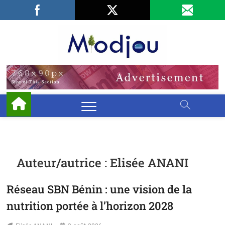
Skip
Facebook
LinkedIn
X
to
content
Miodjo
PRÉSERVONS
NOTRE
ENVIRONNEMENT
Auteur/autrice :
Elisée ANANI
Réseau SBN Bénin : une vision de la
nutrition portée à l’horizon 2028