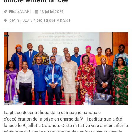
PLUSIEURS
ACTEURS
Elisée ANANI
13 juillet 2026
POUR
UNE
bénin
PSLS
Vih pédiatrique
Vih Sida
VICTOIRE
AU
BÉNIN
La phase décentralisée de la campagne nationale
d’accélération de la prise en charge du VIH pédiatrique a été
lancée le 9 juillet à Cotonou. Cette initiative vise à intensifier le
dépistage et l’accès au traitement des enfants vivant avec le