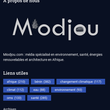
A propos de nous
Miodjou.com : média spécialisé en environnement, santé, énergies
renouvelables et architecture en Afrique.
Liens utiles
afrique
(210)
bénin
(382)
changement climatique
(117)
climat
(112)
eau
(88)
environnement
(93)
oms
(133)
santé
(285)
Archives