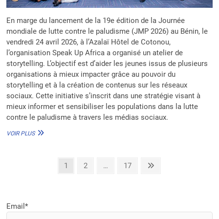
En marge du lancement de la 19e édition de la Journée
mondiale de lutte contre le paludisme (JMP 2026) au Bénin, le
vendredi 24 avril 2026, à l’Azalaï Hôtel de Cotonou,
l’organisation Speak Up Africa a organisé un atelier de
storytelling. L’objectif est d’aider les jeunes issus de plusieurs
organisations à mieux impacter grâce au pouvoir du
storytelling et à la création de contenus sur les réseaux
sociaux. Cette initiative s’inscrit dans une stratégie visant à
mieux informer et sensibiliser les populations dans la lutte
contre le paludisme à travers les médias sociaux.
LUTTE
VOIR PLUS
CONTRE
LE
PALUDISME
Pagination
Page
Page
Page
Next
1
2
…
17
:
page
SPEAK
des
UP
publications
AFRICA
ENGAGE
Email*
LA