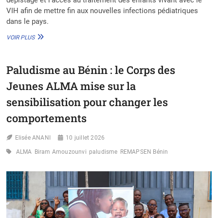
VIH afin de mettre fin aux nouvelles infections pédiatriques
dans le pays.
ACCÉLÉRATION
VOIR PLUS
DE
LA
PRISE
Paludisme au Bénin : le Corps des
EN
CHARGE
Jeunes ALMA mise sur la
PÉDIATRIQUE
DU
sensibilisation pour changer les
VIH
comportements
AU
BÉNIN
:
Elisée ANANI
10 juillet 2026
LA
PHASE
ALMA
Biram Amouzounvi
paludisme
REMAPSEN Bénin
DÉCENTRALISÉE
DE
LA
CAMPAGNE
NATIONALE
OFFICIELLEMENT
LANCÉE