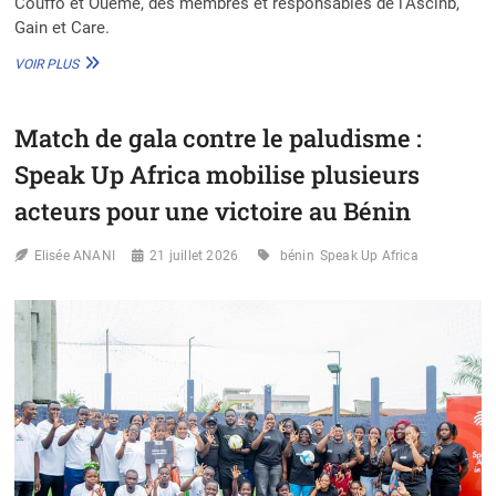
Couffo et Ouémé, des membres et responsables de l’Ascinb,
Gain et Care.
RÉSEAU
VOIR PLUS
SBN
BÉNIN
:
Match de gala contre le paludisme :
UNE
VISION
Speak Up Africa mobilise plusieurs
DE
LA
acteurs pour une victoire au Bénin
NUTRITION
PORTÉE
Elisée ANANI
21 juillet 2026
bénin
Speak Up Africa
À
L’HORIZON
2028