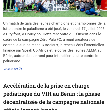
Un match de gala des jeunes champions et championnes de la
lutte contre le paludisme a été joué, le vendredi 17 juillet 2026
à City foot, à Houéyiho. Cette rencontre qui s’inscrit dans le
cadre de la campagne Zéro Palu FC, a réuni créateurs de
contenus sur les réseaux sociaux, le réseau Voix Essentielles
financé par Speak Up Africa et le corps des jeunes ALMA au
Bénin, autour du cuir rond pour intensifier la lutte contre le
paludisme.
MATCH
VOIR PLUS
DE
GALA
CONTRE
Accélération de la prise en charge
LE
PALUDISME :
pédiatrique du VIH au Bénin : la phase
SPEAK
UP
décentralisée de la campagne nationale
AFRICA
officiellement lancée
MOBILISE