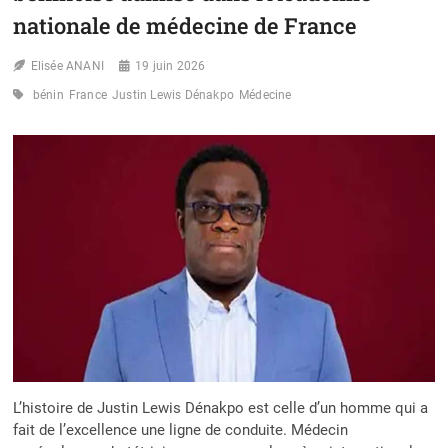
JEUNES
nationale de médecine de France
ALMA
MISE
Elisée ANANI
19 juin 2026
SUR
LA
bénin
France
Justin Lewis Dénakpo
Médecine
SENSIBILISATION
POUR
CHANGER
LES
COMPORTEMENTS
L’histoire de Justin Lewis Dénakpo est celle d’un homme qui a
fait de l’excellence une ligne de conduite. Médecin