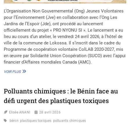
L’Organisation Non Gouvernemental (Ong) Jeunes Volontaires
pour l’Environnement (Jve) en collaboration avec l’Ong Les
Jardins de l’Espoir (Jde), ont procédé au lancement
officiellement du projet « PRO NYONU SI ». Le lancement a eu
lieu au cours d’un atelier, le vendredi 24 avril 2026, à l’hôtel de
ville de la commune de Lokossa. Il s’inscrit dans le cadre du
Programme de coopération volontaire ColLAB 2020-2027, mis
en œuvre par Solidarité Union Coopération (SUCO) avec l’appui
financier d’Affaires mondiales Canada (AMC).
PROJET
VOIR PLUS
« PRO
NYONU
SI » :
Polluants chimiques : le Bénin face au
LES
ONG
défi urgent des plastiques toxiques
JVE
ET
Elisée ANANI
JDE
28 avril 2026
ENGAGÉES
bénin
plastiques toxiques
polluants chimiques
POUR
L’AUTONOMISATION