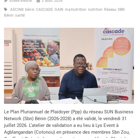
Elisée ANANI
3 août 2026
ASCINB
bénin
CASCADE
GAIN
malnutrition
nutrition
Réseau SBN
Bénin
santé
Le Plan Pluriannuel de Plaidoyer (Ppp) du réseau SUN Business
Network (Sbn) Bénin (2026-2028) a été validé, le vendredi 31
juillet 2026. L’atelier de validation a eu lieu à Lys Event à
Agblangandan (Cotonou) en présence des membres Sbn Zou,