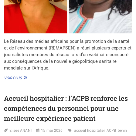
Le Réseau des médias africains pour la promotion de la santé
et de l’environnement (REMAPSEN) a réuni plusieurs experts et
journalistes membres du réseau lors d’un webinaire consacré
aux conséquences de la nouvelle géopolitique sanitaire
mondiale sur l’Afrique.
GÉOPOLITIQUE
VOIR PLUS
SANITAIRE
:
L’AFRIQUE
Accueil hospitalier : l’ACPB renforce les
FACE
AUX
compétences du personnel pour une
NOUVEAUX
DÉFIS
meilleure expérience patient
MONDIAUX
Elisée ANANI
15 mai 2026
accueil hospitalier
ACPB
bénin