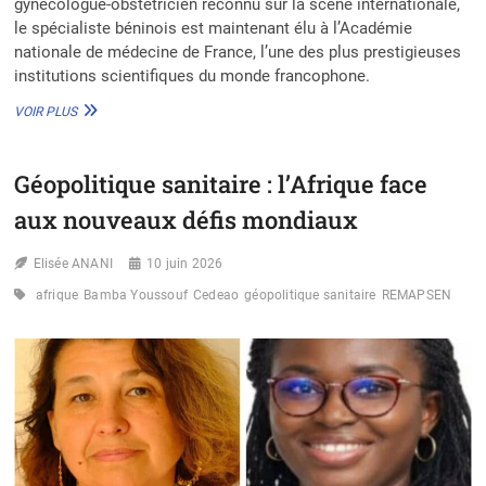
gynécologue-obstétricien reconnu sur la scène internationale,
le spécialiste béninois est maintenant élu à l’Académie
nationale de médecine de France, l’une des plus prestigieuses
institutions scientifiques du monde francophone.
JUSTIN
VOIR PLUS
LEWIS
DÉNAKPO,
L’EXCELLENCE
Géopolitique sanitaire : l’Afrique face
BÉNINOISE
ADMISE
aux nouveaux défis mondiaux
DANS
L’ACADÉMIE
Elisée ANANI
NATIONALE
10 juin 2026
DE
afrique
Bamba Youssouf
Cedeao
géopolitique sanitaire
REMAPSEN
MÉDECINE
DE
FRANCE