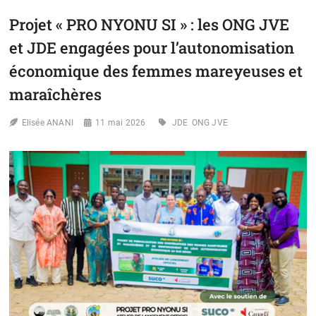
L’ACPB
Projet « PRO NYONU SI » : les ONG JVE
RENFORCE
LES
et JDE engagées pour l’autonomisation
COMPÉTENCES
DU
économique des femmes mareyeuses et
PERSONNEL
maraîchères
POUR
UNE
MEILLEURE
Elisée ANANI
11 mai 2026
JDE
ONG JVE
EXPÉRIENCE
PATIENT