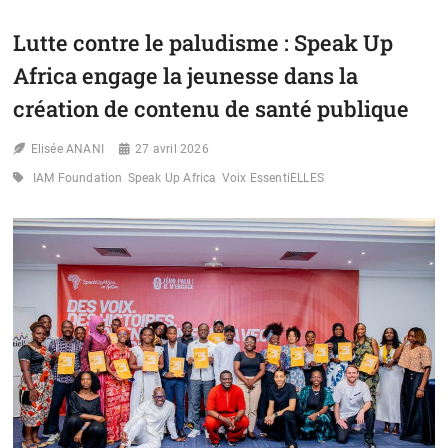
LE
BÉNIN
Lutte contre le paludisme : Speak Up
FACE
AU
Africa engage la jeunesse dans la
DÉFI
URGENT
création de contenu de santé publique
DES
PLASTIQUES
Elisée ANANI
27 avril 2026
TOXIQUES
IAM Foundation
Speak Up Africa
Voix EssentiELLES