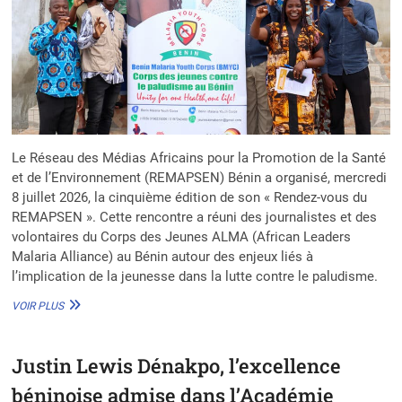
Le Réseau des Médias Africains pour la Promotion de la Santé
et de l’Environnement (REMAPSEN) Bénin a organisé, mercredi
8 juillet 2026, la cinquième édition de son « Rendez-vous du
REMAPSEN ». Cette rencontre a réuni des journalistes et des
volontaires du Corps des Jeunes ALMA (African Leaders
Malaria Alliance) au Bénin autour des enjeux liés à
l’implication de la jeunesse dans la lutte contre le paludisme.
PALUDISME
VOIR PLUS
AU
BÉNIN
:
Justin Lewis Dénakpo, l’excellence
LE
CORPS
béninoise admise dans l’Académie
DES