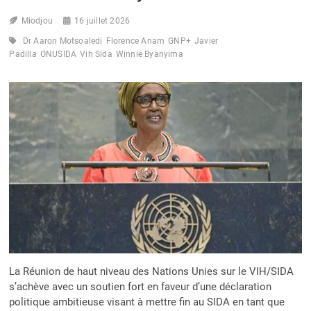
UP
Miodjou
AFRICA
16 juillet 2026
MOBILISE
Dr Aaron Motsoaledi
Florence Anam
GNP+
Javier
PLUSIEURS
Padilla
ONUSIDA
Vih Sida
Winnie Byanyima
ACTEURS
POUR
UNE
VICTOIRE
AU
BÉNIN
La Réunion de haut niveau des Nations Unies sur le VIH/SIDA
s’achève avec un soutien fort en faveur d’une déclaration
politique ambitieuse visant à mettre fin au SIDA en tant que