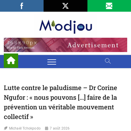
Skip
Facebook
LinkedIn
X
to
content
Miodjo
PRÉSERVONS
NOTRE
ENVIRONNEMENT
Lutte contre le paludisme – Dr Corine
Ngufor : « nous pouvons […] faire de la
prévention un véritable mouvement
collectif »
Michaël Tchokpodo
7 août 2026