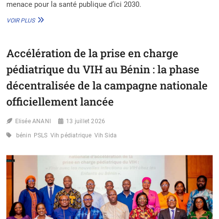
menace pour la santé publique d’ici 2030.
VIH
VOIR PLUS
SIDA
:
UN
Accélération de la prise en charge
NOUVEL
ENGAGEMENT
pédiatrique du VIH au Bénin : la phase
MONDIAL
À
décentralisée de la campagne nationale
METTRE
officiellement lancée
Y
FIN
D’ICI
Elisée ANANI
13 juillet 2026
À
2030
bénin
PSLS
Vih pédiatrique
Vih Sida