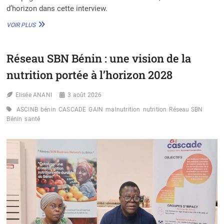
d’horizon dans cette interview.
LUTTE
VOIR PLUS
CONTRE
LE
PALUDISME
Réseau SBN Bénin : une vision de la
–
DR
nutrition portée à l’horizon 2028
CORINE
NGUFOR :
Elisée ANANI
« NOUS
3 août 2026
POUVONS
ASCINB
bénin
CASCADE
GAIN
malnutrition
nutrition
Réseau SBN
[…]
Bénin
santé
FAIRE
DE
LA
PRÉVENTION
UN
VÉRITABLE
MOUVEMENT
COLLECTIF »