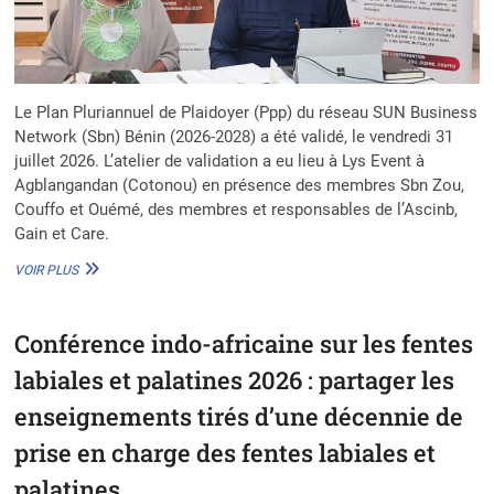
Le Plan Pluriannuel de Plaidoyer (Ppp) du réseau SUN Business
Network (Sbn) Bénin (2026-2028) a été validé, le vendredi 31
juillet 2026. L’atelier de validation a eu lieu à Lys Event à
Agblangandan (Cotonou) en présence des membres Sbn Zou,
Couffo et Ouémé, des membres et responsables de l’Ascinb,
Gain et Care.
RÉSEAU
VOIR PLUS
SBN
BÉNIN
:
Conférence indo-africaine sur les fentes
UNE
VISION
labiales et palatines 2026 : partager les
DE
LA
enseignements tirés d’une décennie de
NUTRITION
prise en charge des fentes labiales et
PORTÉE
À
palatines
L’HORIZON