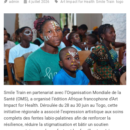
admin
4 juillet 2026
Art Impact for Health
Smile Train
togo
DES
ENFANTS
TOUCHÉS
PAR
LES
FENTES
LABIO-
PALATINES
Smile Train en partenariat avec l’Organisation Mondiale de la
Santé (OMS), a organisé l’édition Afrique francophone d’Art
Impact for Health. Déroulée du 28 au 30 juin au Togo, cette
initiative régionale a associé l’expression artistique aux soins
complets des fentes labio-palatines afin de renforcer la
résilience, réduire la stigmatisation et bâtir un soutien