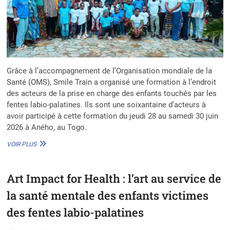
Grâce à l’accompagnement de l’Organisation mondiale de la
Santé (OMS), Smile Train a organisé une formation à l’endroit
des acteurs de la prise en charge des enfants touchés par les
fentes labio-palatines. Ils sont une soixantaine d’acteurs à
avoir participé à cette formation du jeudi 28 au samedi 30 juin
2026 à Aného, au Togo.
SMILE
VOIR PLUS
TRAIN
FORME
DES
Art Impact for Health : l’art au service de
ACTEURS
DE
la santé mentale des enfants victimes
LA
PRISE
des fentes labio-palatines
EN
CHARGE