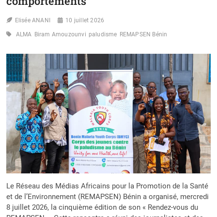
comportements
BÉNIN
:
Elisée ANANI
10 juillet 2026
LA
PHASE
ALMA
Biram Amouzounvi
paludisme
REMAPSEN Bénin
DÉCENTRALISÉE
DE
LA
CAMPAGNE
NATIONALE
OFFICIELLEMENT
LANCÉE
Le Réseau des Médias Africains pour la Promotion de la Santé
et de l’Environnement (REMAPSEN) Bénin a organisé, mercredi
8 juillet 2026, la cinquième édition de son « Rendez-vous du