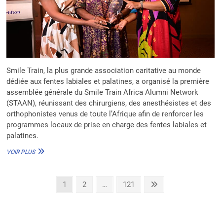
Smile Train, la plus grande association caritative au monde
dédiée aux fentes labiales et palatines, a organisé la première
assemblée générale du Smile Train Africa Alumni Network
(STAAN), réunissant des chirurgiens, des anesthésistes et des
orthophonistes venus de toute l’Afrique afin de renforcer les
programmes locaux de prise en charge des fentes labiales et
palatines.
SMILE
VOIR PLUS
TRAIN
:
DES
Pagination
Page
Page
Page
Next
1
2
…
121
PROFESSIONNELS
page
DE
des
SANTÉ
publications
S’UNISSENT