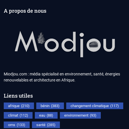
A propos de nous
Miodjou.com : média spécialisé en environnement, santé, énergies
renouvelables et architecture en Afrique.
Liens utiles
afrique
(210)
bénin
(383)
changement climatique
(117)
climat
(112)
eau
(88)
environnement
(93)
oms
(133)
santé
(285)