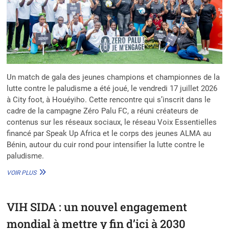
EN
CHARGE
DES
FENTES
LABIALES
ET
PALATINES
Un match de gala des jeunes champions et championnes de la
lutte contre le paludisme a été joué, le vendredi 17 juillet 2026
à City foot, à Houéyiho. Cette rencontre qui s’inscrit dans le
cadre de la campagne Zéro Palu FC, a réuni créateurs de
contenus sur les réseaux sociaux, le réseau Voix Essentielles
financé par Speak Up Africa et le corps des jeunes ALMA au
Bénin, autour du cuir rond pour intensifier la lutte contre le
paludisme.
MATCH
VOIR PLUS
DE
GALA
CONTRE
VIH SIDA : un nouvel engagement
LE
PALUDISME :
mondial à mettre y fin d’ici à 2030
SPEAK