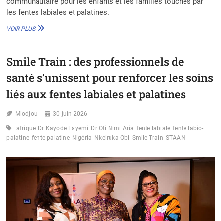
communautaire pour les enfants et les familles touchés par
les fentes labiales et palatines.
ART
VOIR PLUS
IMPACT
FOR
HEALTH :
Smile Train : des professionnels de
L’ART
AU
santé s’unissent pour renforcer les soins
SERVICE
DE
liés aux fentes labiales et palatines
LA
SANTÉ
Miodjou
30 juin 2026
MENTALE
DES
afrique
Dr Kayode Fayemi
Dr Oti Nimi Aria
fente labiale
fente labio-
ENFANTS
palatine
fente palatine
Nigéria
Nkeiruka Obi
Smile Train
STAAN
VICTIMES
DES
FENTES
LABIO-
PALATINES