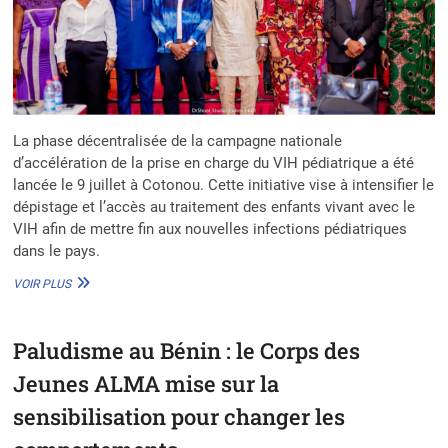
La phase décentralisée de la campagne nationale
d’accélération de la prise en charge du VIH pédiatrique a été
lancée le 9 juillet à Cotonou. Cette initiative vise à intensifier le
dépistage et l’accès au traitement des enfants vivant avec le
VIH afin de mettre fin aux nouvelles infections pédiatriques
dans le pays.
ACCÉLÉRATION
VOIR PLUS
DE
LA
PRISE
Paludisme au Bénin : le Corps des
EN
CHARGE
Jeunes ALMA mise sur la
PÉDIATRIQUE
DU
sensibilisation pour changer les
VIH
AU