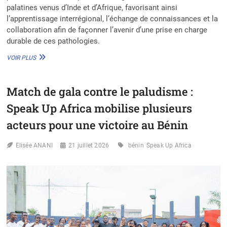
palatines venus d’Inde et d’Afrique, favorisant ainsi
l’apprentissage interrégional, l’échange de connaissances et la
collaboration afin de façonner l’avenir d’une prise en charge
durable de ces pathologies.
CONFÉRENCE
VOIR PLUS
INDO-
AFRICAINE
SUR
Match de gala contre le paludisme :
LES
FENTES
Speak Up Africa mobilise plusieurs
LABIALES
ET
acteurs pour une victoire au Bénin
PALATINES
2026
Elisée ANANI
21 juillet 2026
bénin
Speak Up Africa
:
PARTAGER
LES
ENSEIGNEMENTS
TIRÉS
D’UNE
DÉCENNIE
DE
PRISE