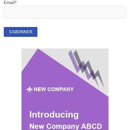
POUR
Email*
RENFORCER
LES
SOINS
LIÉS
AUX
FENTES
LABIALES
ET
PALATINES