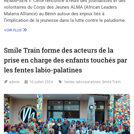
REMAPSEN ». Cette rencontre a réuni des journalistes et des
volontaires du Corps des Jeunes ALMA (African Leaders
Malaria Alliance) au Bénin autour des enjeux liés à
l’implication de la jeunesse dans la lutte contre le paludisme.
PALUDISME
VOIR PLUS
AU
BÉNIN
:
Smile Train forme des acteurs de la
LE
CORPS
prise en charge des enfants touchés par
DES
JEUNES
les fentes labio-palatines
ALMA
MISE
admin
10 juillet 2026
fentes labio-palatines
Smile Train
SUR
LA
SENSIBILISATION
POUR
CHANGER
LES
COMPORTEMENTS