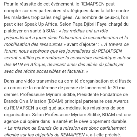
Pour la réussite de cet événement, le REMAPSEN peut
compter sur ses partenaires stratégiques dans la lutte contre
les maladies tropicales négligées. Au nombre de ceux-ci, l’on
peut citer Speak Up Africa. Selon Papa Djibril Faye, chargé du
plaidoyer en santé à SUA :
« les médias ont un rôle
prépondérant à jouer dans l’éducation, la sensibilisation et la
mobilisation des ressources
» avant d’ajouter : «
A travers ce
forum, nous espérons que les journalistes du REMAPSEN
seront outillés pour renforcer la couverture médiatique autour
des MTN en Afrique, devenant ainsi des alliés du plaidoyer
avec des récits accessibles et factuels
. »
Dans une vidéo transmise au comité d’organisation et diffusée
au cours de la conférence de presse de lancement le 30 mai
dernier, Professeure Myriam Sidibé, Présidente Fondatrice de
Brands On a Mission (BOAM) principal partenaire des Awards
du REMAPSEN a expliqué aux médias, les missions de son
organisation. Selon Professeure Myriam Sidibé, BOAM est une
agence qui opère dans la santé et le développement durable.
« La mission de Brands On a mission est donc parfaitement
alignée sur les objectifs du REMAPSEN
», a-t-elle précisé.