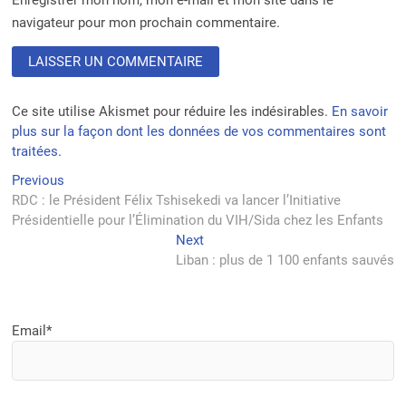
Enregistrer mon nom, mon e-mail et mon site dans le
navigateur pour mon prochain commentaire.
Ce site utilise Akismet pour réduire les indésirables.
En savoir
plus sur la façon dont les données de vos commentaires sont
traitées
.
Navigation
Previous
Previous
post:
RDC : le Président Félix Tshisekedi va lancer l’Initiative
de
Présidentielle pour l’Élimination du VIH/Sida chez les Enfants
l’article
Next
Next
post:
Liban : plus de 1 100 enfants sauvés
Email*