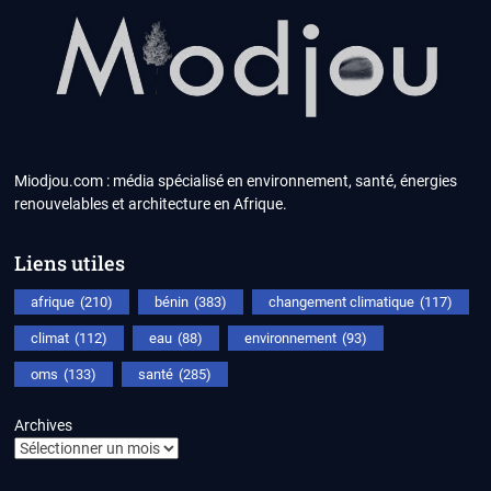
Miodjou.com : média spécialisé en environnement, santé, énergies
renouvelables et architecture en Afrique.
Liens utiles
afrique
(210)
bénin
(383)
changement climatique
(117)
climat
(112)
eau
(88)
environnement
(93)
oms
(133)
santé
(285)
Archives