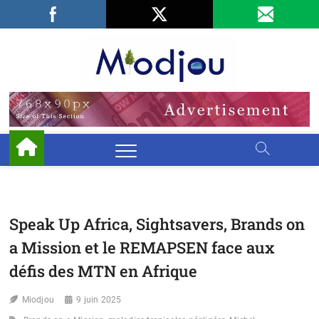
Skip
Facebook
LinkedIn
X
to
content
Miodjo
PRÉSERVONS
NOTRE
ENVIRONNEMENT
Speak Up Africa, Sightsavers, Brands on
a Mission et le REMAPSEN face aux
défis des MTN en Afrique
Miodjou
9 juin 2025