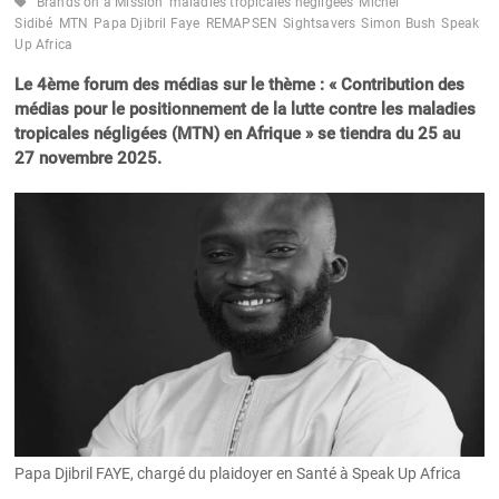
Brands on a Mission
maladies tropicales négligées
Michel
Sidibé
MTN
Papa Djibril Faye
REMAPSEN
Sightsavers
Simon Bush
Speak
Up Africa
Le 4ème forum des médias sur le thème : « Contribution des
médias pour le positionnement de la lutte contre les maladies
tropicales négligées (MTN) en Afrique » se tiendra du 25 au
27 novembre 2025.
Papa Djibril FAYE, chargé du plaidoyer en Santé à Speak Up Africa