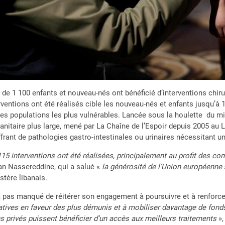
 de 1 100 enfants et nouveau-nés ont bénéficié d’interventions chirur
rventions ont été réalisés cible les nouveau-nés et enfants jusqu’à 
les populations les plus vulnérables. Lancée sous la houlette du mini
nitaire plus large, mené par La Chaîne de l’Espoir depuis 2005 au L
frant de pathologies gastro-intestinales ou urinaires nécessitant un
115 interventions ont été réalisées, principalement au profit des c
n Nassereddine, qui a salué «
la générosité de l’Union européenne
stère libanais.
’a pas manqué de réitérer son engagement à poursuivre et à renforce
iatives en faveur des plus démunis et à mobiliser davantage de fond
s privés puissent bénéficier d’un accès aux meilleurs traitements
»,