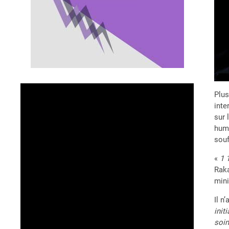
Plus
inte
sur 
huma
souf
«
1 
Raka
mini
Il n
init
soin