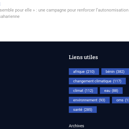
Next
t
rticle
post:
semble pour elle » : une campagne pour renforcer l’autonomisation
saharienne
Liens utiles
afrique
(210)
bénin
(382)
changement climatique
(117)
climat
(112)
eau
(88)
environnement
(93)
oms
(1
santé
(285)
Archives