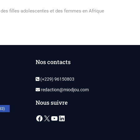
 des filles adolescentes et des femmes en Afrique
Nos contacts
(+229) 96150803
redaction@miodjou.com
Nous suivre
33)
Facebook
X
YouTube
LinkedIn