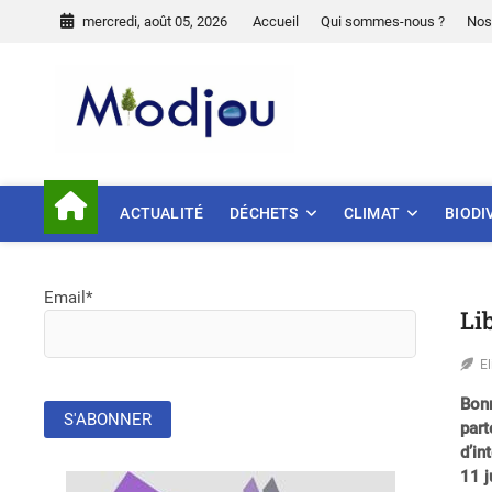
Skip
mercredi, août 05, 2026
Accueil
Qui sommes-nous ?
Nos
to
content
Miodjou
PRÉSERVONS NOTRE ENVIR
ACTUALITÉ
DÉCHETS
CLIMAT
BIODI
Email*
Li
E
Bonn
part
d’in
11 j