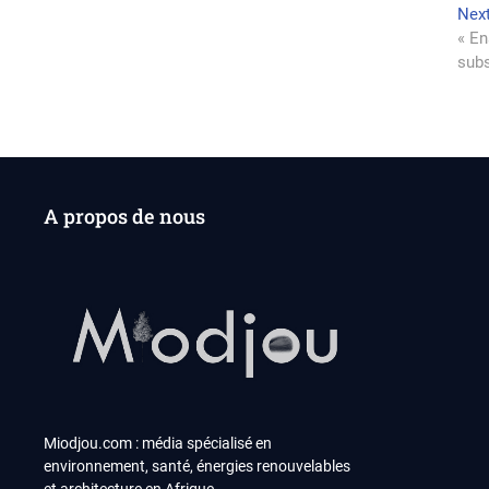
de
Nex
l’a
« En
sub
A propos de nous
Miodjou.com : média spécialisé en
environnement, santé, énergies renouvelables
et architecture en Afrique.