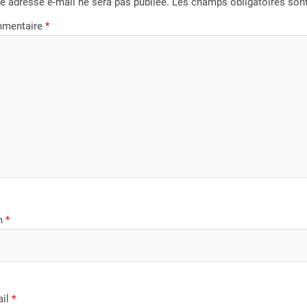
e adresse e-mail ne sera pas publiée.
Les champs obligatoires son
mentaire
*
m
*
ail
*