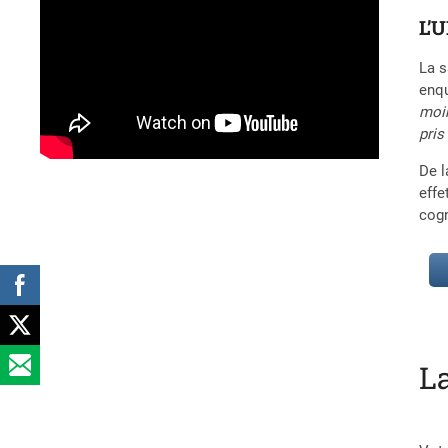
L’U
La s
enqu
moin
pris
De l
effe
cogn
L