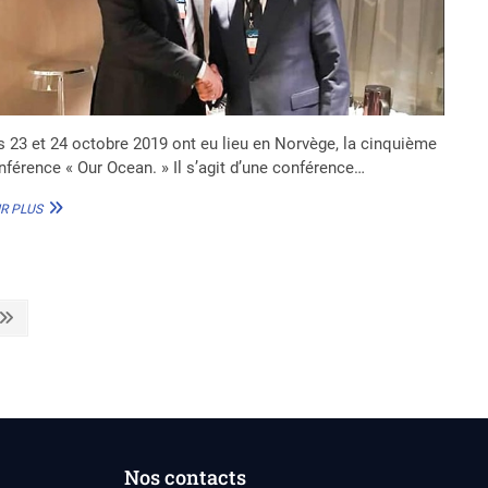
s 23 et 24 octobre 2019 ont eu lieu en Norvège, la cinquième
nférence « Our Ocean. » Il s’agit d’une conférence…
LES
R PLUS
RETOMBÉES
DE
LA
PARTICIPATION
DU
Next
BÉNIN
page
À
LA
CONFÉRENCE
INTERNATIONALE
«
OUR
OCEAN
Nos contacts
»