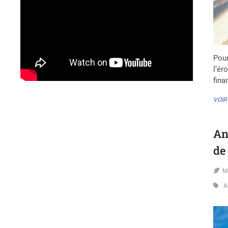
Pour
l’ér
fin
VOIR
An
de 
M
A