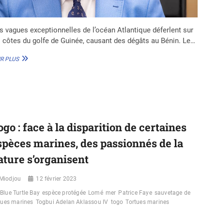
s vagues exceptionnelles de l’océan Atlantique déferlent sur
s côtes du golfe de Guinée, causant des dégâts au Bénin. Le…
BÉNIN
R PLUS
:
DÉFERLEMENT
DES
VAGUES
DE
L’OCÉAN
ATLANTIQUE
ogo : face à la disparition de certaines
SUR
LES
spèces marines, des passionnés de la
CÔTES
ature s’organisent
Miodjou
12 février 2023
Blue Turtle Bay
espèce protégée
Lomé
mer
Patrice Faye
sauvetage de
tues marines
Togbui Adelan Aklassou IV
togo
Tortues marines