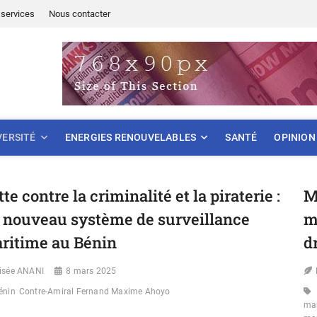
services
Nous contacter
ONNEMENT
VERSITÉ
ENERGIES RENOUVELABLES
SANTÉ
OPINION
te contre la criminalité et la piraterie :
M
 nouveau système de surveillance
m
ritime au Bénin
d
lisée ANANI
8 mars 2025
énin
Contre-Amiral Fernand Maxime Ahoyo
ma