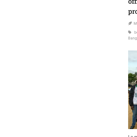
of
pr
M
b
Bang
Le m