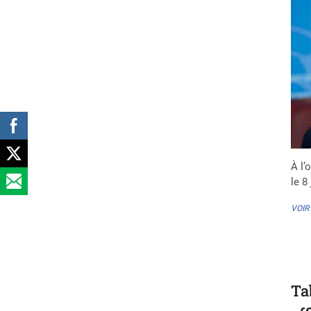
À l’
le 8
VOIR
Ta