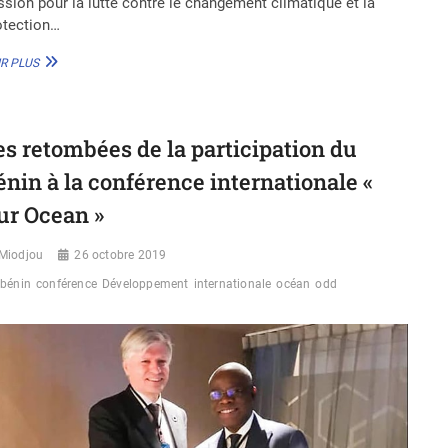
ssion pour la lutte contre le changement climatique et la
otection…
«
R PLUS
JE
VOUDRAIS
ENGAGER
LA
es retombées de la participation du
JEUNESSE
À
énin à la conférence internationale «
PRÉSERVER
L’AVENIR
ur Ocean »
DE
L’HUMANITÉ
Miodjou
26 octobre 2019
»,
TABARAKA
bénin
conférence
Développement
internationale
océan
odd
BIO
BANGANA