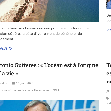
De
le
 satisfaire ses besoins en eau potable et lutter contre
VOI
osion côtière, la côte d’ivoire vient de bénéficier du
ancement…
CÔTE
 PLUS
D’IVOIRE
:
LES
tonio Gutteres : « L’océan est à l’origine
T
PAYS-
BAS
la vie »
e
DÉCAISSENT
300M€
n
iodjou
POUR
10 juin 2023
L’EAU
ntonio Guterres
Nations Unies
océan
ONU
ET
LA
LUTTE
tor
CONTRE
L’ÉROSION