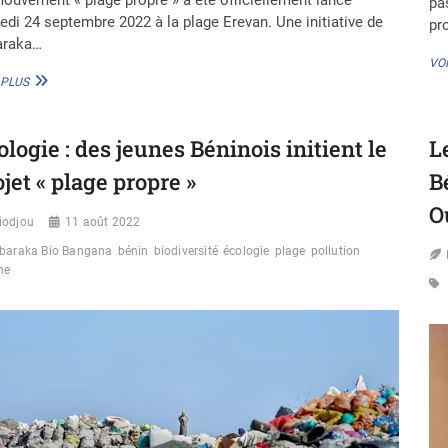
pa
di 24 septembre 2022 à la plage Erevan. Une initiative de
pr
araka…
VOI
TABARAKA
 PLUS
BIO
BANGARA
LANCE
ologie : des jeunes Béninois initient le
L
OFFICIELLEMENT
LE
ojet « plage propre »
B
MOUVEMENT
« PLAGE
O
iodjou
PROPRE »
11 août 2022
baraka Bio Bangana
bénin
biodiversité
écologie
plage
pollution
ne