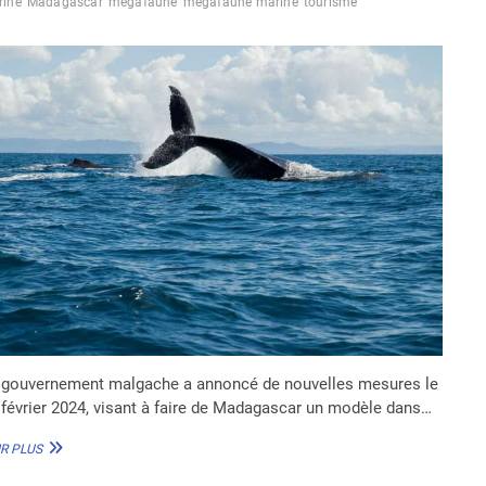
rine
Madagascar
mégafaune
mégafaune marine
tourisme
 gouvernement malgache a annoncé de nouvelles mesures le
 février 2024, visant à faire de Madagascar un modèle dans…
MADAGASCAR
R PLUS
RENFORCE
LA