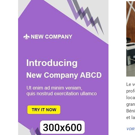
Le v
prof
loca
gran
Béni
et l
VOIR