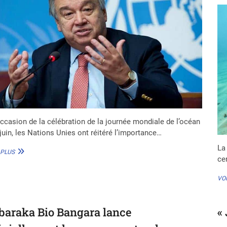
CÔTIÈRE
occasion de la célébration de la journée mondiale de l’océan
 juin, les Nations Unies ont réitéré l’importance…
La
ANTONIO
 PLUS
ce
GUTTERES :
«
L’OCÉAN
VOI
EST
À
L’ORIGINE
baraka Bio Bangara lance
«
DE
LA