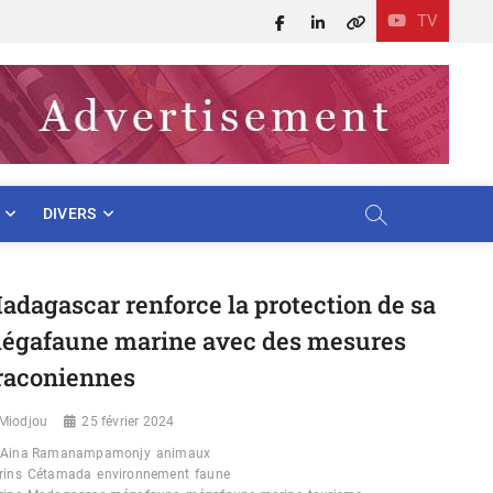
TV
Facebook
LinkedIn
X
DIVERS
adagascar renforce la protection de sa
égafaune marine avec des mesures
raconiennes
Miodjou
25 février 2024
Aina Ramanampamonjy
animaux
rins
Cétamada
environnement
faune