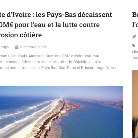
LA
CRIMINALITÉ
te d’Ivoire : les Pays-Bas décaissent
B
ET
LA
0M€ pour l’eau et la lutte contre
l
PIRATERIE
:
érosion côtière
UN
NOUVEAU
iodjou
5 octobre 2023
SYSTÈME
cli
DE
dama Coulibaly
Alassane Ouattara
Côte d'Ivoire
eau
eau
To
SURVEILLANCE
ble
érosion côtière
Lara Muller
Mauritanie
Objectifs pour le
MARITIME
loppement durable
odd
Pays-Bas
Sao Tomé-et-Principe
togo
Waca
AU
P
BÉNIN