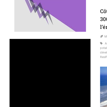
Cô
30
l’
M
A
pota
déve
ResI