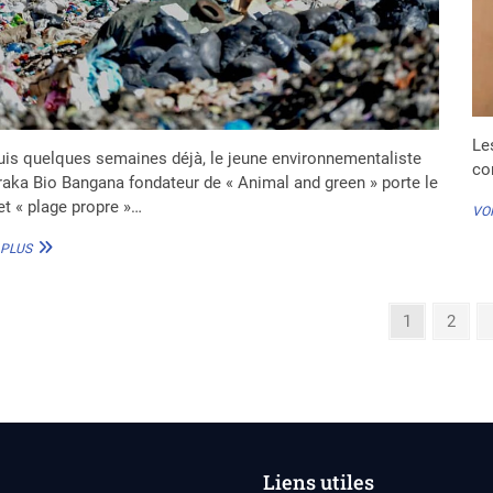
Le
is quelques semaines déjà, le jeune environnementaliste
co
aka Bio Bangana fondateur de « Animal and green » porte le
et « plage propre »…
VOI
ÉCOLOGIE
 PLUS
:
DES
JEUNES
gination
Page
Page
1
2
BÉNINOIS
INITIENT
s
LE
lications
PROJET
«
PLAGE
PROPRE
»
Liens utiles