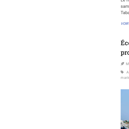
same
Tab
VOIR
Éc
pr
M
A
mari