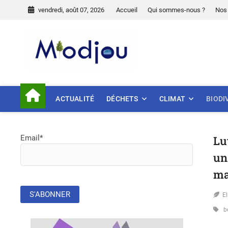
Skip
vendredi, août 07, 2026
Accueil
Qui sommes-nous ?
Nos 
to
content
Miodjou
PRÉSERVONS NOTRE ENVIR
ACTUALITÉ
DÉCHETS
CLIMAT
BIODI
Email*
Lut
un
ma
E
b