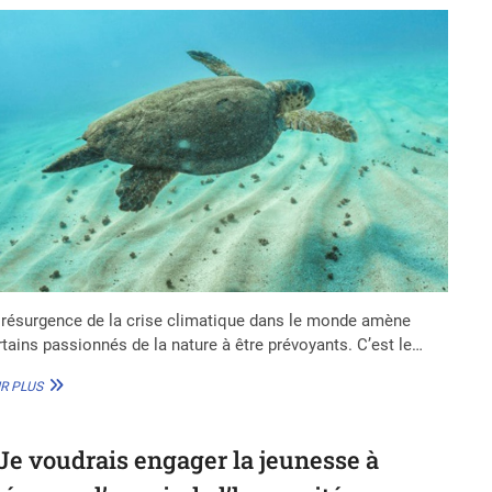
 résurgence de la crise climatique dans le monde amène
rtains passionnés de la nature à être prévoyants. C’est le…
TOGO
R PLUS
:
FACE
À
 Je voudrais engager la jeunesse à
LA
DISPARITION