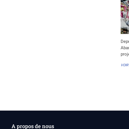
Depu
Abar
proj
VOIR
Pa
de
pub
A propos de nous