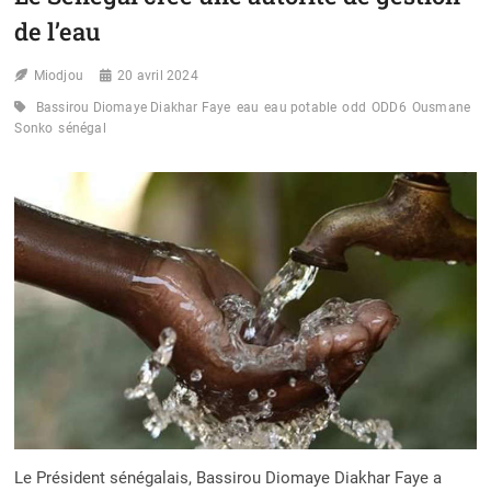
L’ACCÈS
de l’eau
UNIVERSEL
À
Miodjou
L’EAU
20 avril 2024
POTABLE
Bassirou Diomaye Diakhar Faye
eau
eau potable
odd
ODD6
Ousmane
EN
Sonko
sénégal
MILIEU
RURAL
Le Président sénégalais, Bassirou Diomaye Diakhar Faye a