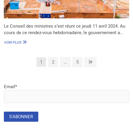
Le Conseil des ministres s’est réuni ce jeudi 11 avril 2024. Au
cours de ce rendez-vous hebdomadaire, le gouvernement a…
AU
VOIR PLUS
BÉNIN,
LA
SOBIE
Pagination
Page
Page
Page
Next
1
2
…
5
S.A.
page
POUR
des
GÉRER
publications
LES
RESSOURCES
Email*
HYDRAULIQUES