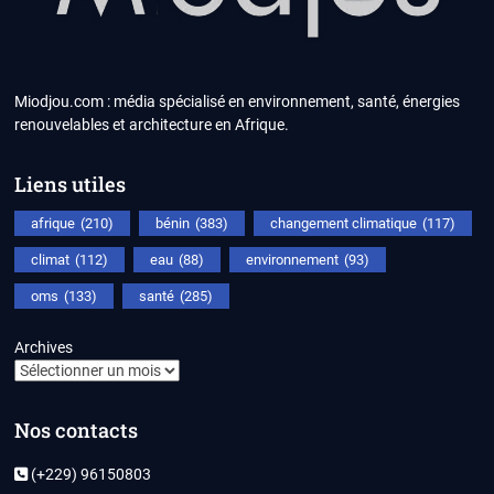
Miodjou.com : média spécialisé en environnement, santé, énergies
renouvelables et architecture en Afrique.
Liens utiles
afrique
(210)
bénin
(383)
changement climatique
(117)
climat
(112)
eau
(88)
environnement
(93)
oms
(133)
santé
(285)
Archives
Nos contacts
(+229) 96150803