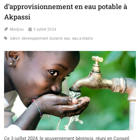
FIRMIN
d’approvisionnement en eau potable à
ADANDÉDJI
Akpassi
INFORME
SUR
LES
Miodjou
3 juillet 2024
DÉFIS
ET
bénin
développement durable
eau
eau potable
PERSPECTIVES
POUR
LA
SANTÉ
DES
POPULATIONS
Ce 3 juillet 2024, le gouvernement béninois, réuni en Conseil