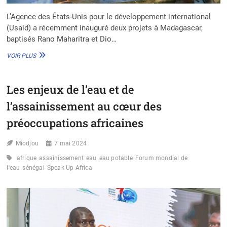
L’Agence des États-Unis pour le développement international
(Usaid) a récemment inauguré deux projets à Madagascar,
baptisés Rano Maharitra et Dio…
MADAGASCAR
VOIR PLUS
:
45
M$
Les enjeux de l’eau et de
POUR
UN
l’assainissement au cœur des
ACCÈS
AMÉLIORÉ
préoccupations africaines
À
L’EAU
Miodjou
7 mai 2024
ET
À
afrique
assainissement
eau
eau potable
Forum mondial de
L’ASSAINISSEMENT
l'eau
sénégal
Speak Up Africa
EN
ZONES
RURALES