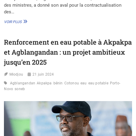
des ministres, a donné son aval pour la contractualisation
des…
BÉNIN
VOIR PLUS
:
FEU
VERT
Renforcement en eau potable à Akpakpa
POUR
LA
et Agblangandan : un projet ambitieux
CONSTRUCTION
ET
jusqu’en 2025
LE
CONTRÔLE
Miodjou
21 juin 2024
D’UN
SYSTÈME
Agblangandan
Akpakpa
bénin
Cotonou
eau
eau potable
Porto-
D’APPROVISIONNEMENT
Novo
soneb
EN
EAU
POTABLE
À
AKPASSI