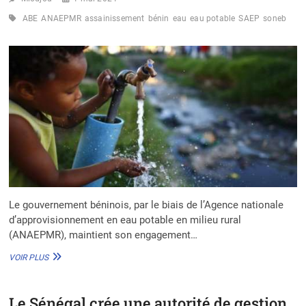
DES
ABE
ANAEPMR
assainissement
bénin
eau
eau potable
SAEP
soneb
PRÉOCCUPATIONS
AFRICAINES
Le gouvernement béninois, par le biais de l’Agence nationale
d’approvisionnement en eau potable en milieu rural
(ANAEPMR), maintient son engagement…
LE
VOIR PLUS
BÉNIN
EN
MARCHE
Le Sénégal crée une autorité de gestion
VERS