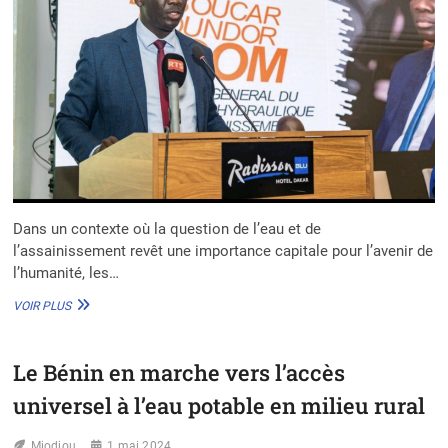
Dans un contexte où la question de l’eau et de
l’assainissement revêt une importance capitale pour l’avenir de
l’humanité, les…
LES
VOIR PLUS
ENJEUX
DE
L’EAU
Le Bénin en marche vers l’accès
ET
DE
universel à l’eau potable en milieu rural
L’ASSAINISSEMENT
AU
Miodjou
CŒUR
1 mai 2024