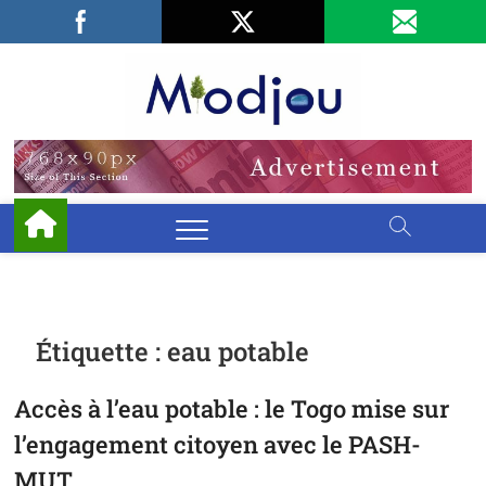
Skip
Facebook
LinkedIn
X
to
content
Miodjo
PRÉSERVONS
NOTRE
ENVIRONNEMENT
Étiquette :
eau potable
Accès à l’eau potable : le Togo mise sur
l’engagement citoyen avec le PASH-
MUT