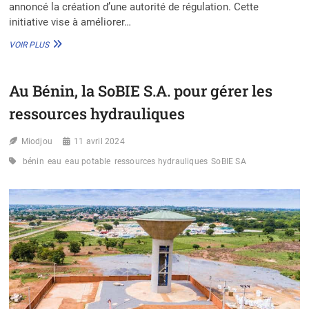
annoncé la création d’une autorité de régulation. Cette
initiative vise à améliorer…
LE
VOIR PLUS
SÉNÉGAL
CRÉE
UNE
Au Bénin, la SoBIE S.A. pour gérer les
AUTORITÉ
DE
ressources hydrauliques
GESTION
DE
Miodjou
L’EAU
11 avril 2024
bénin
eau
eau potable
ressources hydrauliques
SoBIE SA