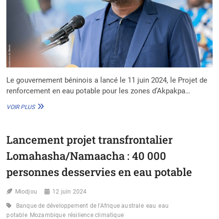
Le gouvernement béninois a lancé le 11 juin 2024, le Projet de
renforcement en eau potable pour les zones d’Akpakpa…
RENFORCEMENT
VOIR PLUS
EN
EAU
POTABLE
Lancement projet transfrontalier
À
AKPAKPA
Lomahasha/Namaacha : 40 000
ET
AGBLANGANDAN
personnes desservies en eau potable
:
UN
Miodjou
12 juin 2024
PROJET
AMBITIEUX
Banque de développement de l’Afrique australe
eau
eau
JUSQU’EN
potable
Mozambique
résilience climatique