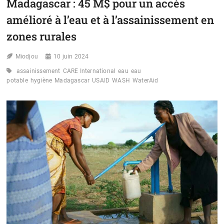
Madagascar : 45 M$ pour un accès
:
40
amélioré à l’eau et à l’assainissement en
000
PERSONNES
zones rurales
DESSERVIES
EN
Miodjou
10 juin 2024
EAU
POTABLE
assainissement
CARE International
eau
eau
potable
hygiène
Madagascar
USAID
WASH
WaterAid