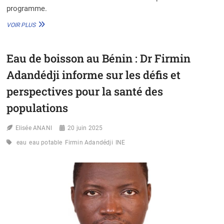
programme.
ACCÈS
VOIR PLUS
À
L’EAU
POTABLE
Eau de boisson au Bénin : Dr Firmin
:
LE
Adandédji informe sur les défis et
TOGO
MISE
perspectives pour la santé des
SUR
populations
L’ENGAGEMENT
CITOYEN
AVEC
Elisée ANANI
20 juin 2025
LE
PASH-
eau
eau potable
Firmin Adandédji
INE
MUT