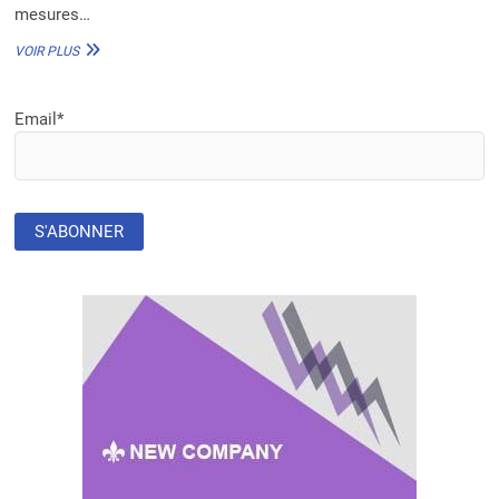
mesures…
MOZAMBIQUE
VOIR PLUS
:
ENVIRON
720 000
Email*
PERSONNES
SERONT
VACCINÉES
CONTRE
LE
CHOLÉRA