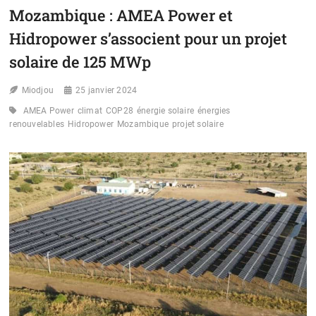
DES
Mozambique : AMEA Power et
MILLIONS
DE
Hidropower s’associent pour un projet
PERSONNES
EN
solaire de 125 MWp
DANGER
DE
Miodjou
25 janvier 2024
FAMINE
D’ICI
AMEA Power
climat
COP28
énergie solaire
énergies
2025
renouvelables
Hidropower
Mozambique
projet solaire
(RAPPORT
USAID)