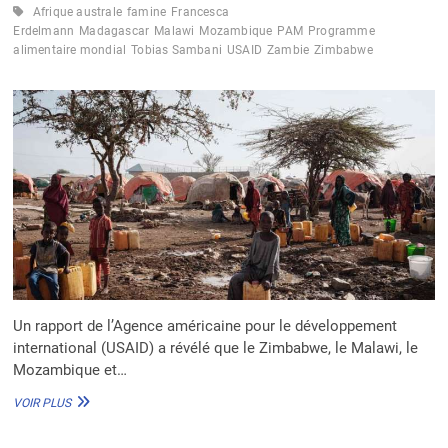
Afrique australe
famine
Francesca
Erdelmann
Madagascar
Malawi
Mozambique
PAM
Programme
alimentaire mondial
Tobias Sambani
USAID
Zambie
Zimbabwe
Un rapport de l’Agence américaine pour le développement
international (USAID) a révélé que le Zimbabwe, le Malawi, le
Mozambique et…
AFRIQUE
VOIR PLUS
AUSTRALE
: