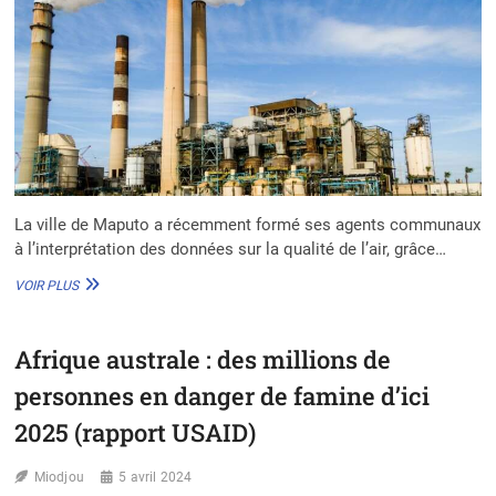
La ville de Maputo a récemment formé ses agents communaux
à l’interprétation des données sur la qualité de l’air, grâce…
MAPUTO
VOIR PLUS
RENFORCE
SA
LUTTE
Afrique australe : des millions de
CONTRE
LA
personnes en danger de famine d’ici
POLLUTION
ATMOSPHÉRIQUE
2025 (rapport USAID)
Miodjou
5 avril 2024