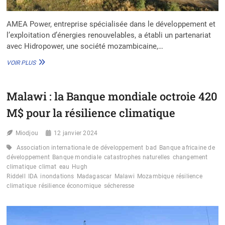
AMEA Power, entreprise spécialisée dans le développement et
l’exploitation d’énergies renouvelables, a établi un partenariat
avec Hidropower, une société mozambicaine,…
MOZAMBIQUE
VOIR PLUS
:
AMEA
POWER
Malawi : la Banque mondiale octroie 420
ET
HIDROPOWER
M$ pour la résilience climatique
S’ASSOCIENT
POUR
Miodjou
UN
12 janvier 2024
PROJET
Association internationale de développement
bad
Banque africaine de
SOLAIRE
développement
Banque mondiale
catastrophes naturelles
changement
DE
climatique
climat
eau
Hugh
125
Riddell
IDA
inondations
Madagascar
Malawi
Mozambique
résilience
MWP
climatique
résilience économique
sécheresse