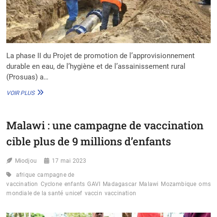
La phase II du Projet de promotion de l’approvisionnement
durable en eau, de l’hygiène et de l’assainissement rural
(Prosuas) a…
MOZAMBIQUE
VOIR PLUS
:
LA
PHASE
Malawi : une campagne de vaccination
LL
DU
cible plus de 9 millions d’enfants
PROJET
PROSUAS
Miodjou
LANCÉE
17 mai 2023
afrique
campagne de
vaccination
Cyclone
enfants
GAVI
Madagascar
Malawi
Mozambique
oms
O
mondiale de la santé
unicef
vaccin
vaccination