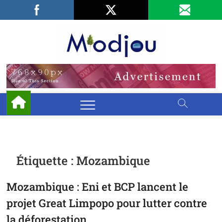
Skip
Facebook
LinkedIn
X
to
content
Miodjo
PRÉSERVONS
NOTRE
ENVIRONNEMENT
Étiquette :
Mozambique
Mozambique : Eni et BCP lancent le
projet Great Limpopo pour lutter contre
la déforestation