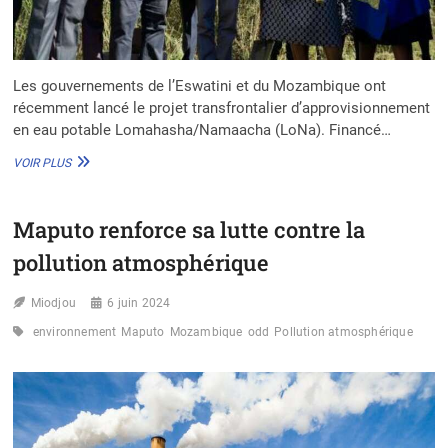
Les gouvernements de l’Eswatini et du Mozambique ont
récemment lancé le projet transfrontalier d’approvisionnement
en eau potable Lomahasha/Namaacha (LoNa). Financé…
LANCEMENT
VOIR PLUS
PROJET
TRANSFRONTALIER
LOMAHASHA/NAMAACHA
Maputo renforce sa lutte contre la
:
40
pollution atmosphérique
000
PERSONNES
Miodjou
DESSERVIES
6 juin 2024
EN
environnement
Maputo
Mozambique
odd
Pollution atmosphérique
EAU
POTABLE