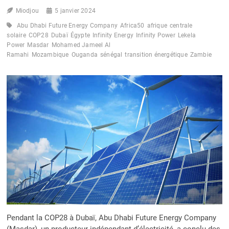
LA
Miodjou
5 janvier 2024
RÉSILIENCE
CLIMATIQUE
Abu Dhabi Future Energy Company
Africa50
afrique
centrale
solaire
COP28
Dubaï
Égypte
Infinity Energy
Infinity Power
Lekela
Power
Masdar
Mohamed Jameel Al
Ramahi
Mozambique
Ouganda
sénégal
transition énergétique
Zambie
Pendant la COP28 à Dubaï, Abu Dhabi Future Energy Company