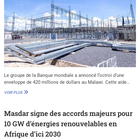
Le groupe de la Banque mondiale a annoncé l’octroi d’une
enveloppe de 420 millions de dollars au Malawi. Cette aide…
MALAWI
VOIR PLUS
:
LA
BANQUE
Masdar signe des accords majeurs pour
MONDIALE
OCTROIE
10 GW d’énergies renouvelables en
420
M$
Afrique d’ici 2030
POUR