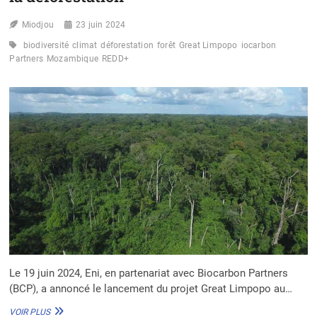
Miodjou
23 juin 2024
biodiversité
climat
déforestation
forêt
Great Limpopo
iocarbon
Partners
Mozambique
REDD+
Le 19 juin 2024, Eni, en partenariat avec Biocarbon Partners
(BCP), a annoncé le lancement du projet Great Limpopo au…
MOZAMBIQUE
VOIR PLUS