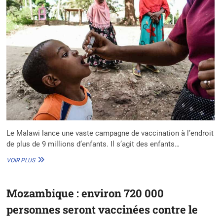
Le Malawi lance une vaste campagne de vaccination à l’endroit
de plus de 9 millions d’enfants. Il s’agit des enfants…
MALAWI
VOIR PLUS
:
UNE
CAMPAGNE
Mozambique : environ 720 000
DE
VACCINATION
personnes seront vaccinées contre le
CIBLE
PLUS