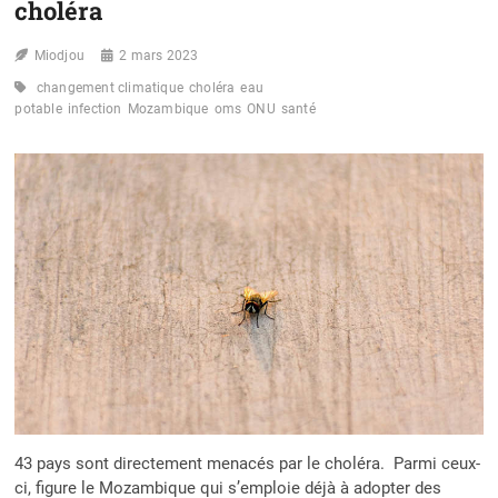
choléra
DE
9
Miodjou
2 mars 2023
MILLIONS
D’ENFANTS
changement climatique
choléra
eau
potable
infection
Mozambique
oms
ONU
santé
43 pays sont directement menacés par le choléra. Parmi ceux-
ci, figure le Mozambique qui s’emploie déjà à adopter des