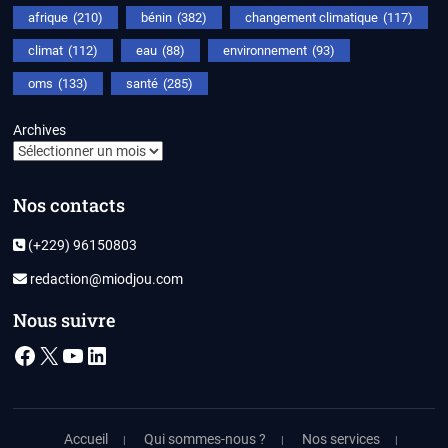
afrique
(210)
bénin
(382)
changement climatique
(117)
climat
(112)
eau
(88)
environnement
(93)
oms
(133)
santé
(285)
Archives
Nos contacts
(+229) 96150803
redaction@miodjou.com
Nous suivre
Facebook
X
YouTube
LinkedIn
Accueil
Qui sommes-nous ?
Nos services