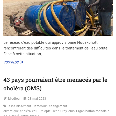
Le réseau d’eau potable qui approvisionne Nouakchott
rencontrerait des difficultés dans le traitement de l’eau brute.
Face à cette situation,…
LA
VOIR PLUS
MAURITANIE
FACE
À
43 pays pourraient être menacés par le
L’INSTABILITÉ
DU
choléra (OMS)
RÉSEAU
D’EAU
Miodjou
DE
23 mai 2023
NOUAKCHOTT
assainissement
Cameroun
changement
climatique
choléra
eau
Ethiopie
Henri Gray
oms
Organisation mondiale