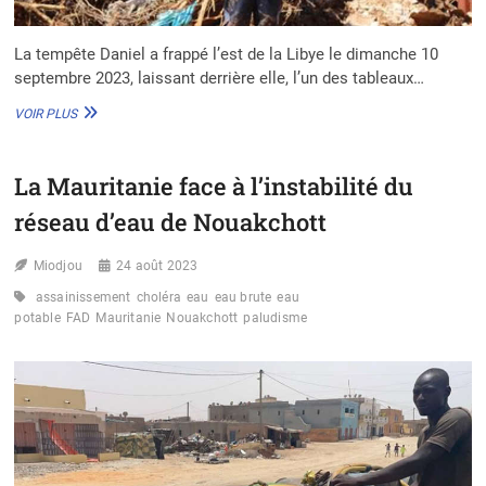
La tempête Daniel a frappé l’est de la Libye le dimanche 10
septembre 2023, laissant derrière elle, l’un des tableaux…
LYBIE
VOIR PLUS
:
QUAND
LA
La Mauritanie face à l’instabilité du
TEMPÊTE
DANIEL
réseau d’eau de Nouakchott
MET
EN
Miodjou
PÉRIL
24 août 2023
LA
assainissement
choléra
eau
eau brute
eau
SANTÉ
potable
FAD
Mauritanie
Nouakchott
paludisme
DE
PRÈS
DE
300
000
ENFANTS