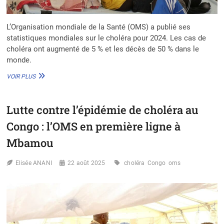
L’Organisation mondiale de la Santé (OMS) a publié ses
statistiques mondiales sur le choléra pour 2024. Les cas de
choléra ont augmenté de 5 % et les décès de 50 % dans le
monde.
CHOLÉRA
VOIR PLUS
:
LE
NOMBRE
Lutte contre l’épidémie de choléra au
DE
DÉCÈS
Congo : l’OMS en première ligne à
A
AUGMENTÉ
Mbamou
POUR
LA
Elisée ANANI
22 août 2025
choléra
Congo
oms
DEUXIÈME
ANNÉE
CONSÉCUTIVE
SELON
L’OMS