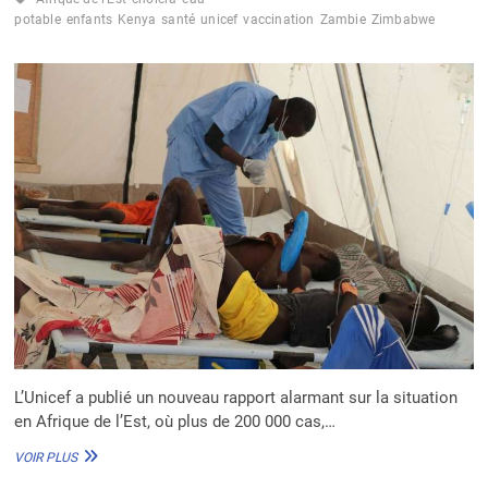
ABOMEY-
potable
enfants
Kenya
santé
unicef
vaccination
Zambie
Zimbabwe
CALAVI
ET
SÔ-
AVA
EN
PREMIÈRE
LIGNE
L’Unicef a publié un nouveau rapport alarmant sur la situation
en Afrique de l’Est, où plus de 200 000 cas,…
CHOLÉRA
VOIR PLUS
EN