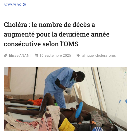
LUTTE
VOIR PLUS
CONTRE
LE
CHOLÉRA
Choléra : le nombre de décès a
:
UN
augmenté pour la deuxième année
VACCIN
AFRICAIN
consécutive selon l’OMS
INÉDIT
EN
Elisée ANANI
16 septembre 2025
afrique
choléra
oms
PHASE
D’ESSAI