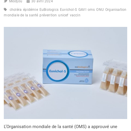
Miodjou
L’OMS
30 avril 2024
EN
choléra
épidémie
EuBiologics
Euvichol-S
GAVI
oms
ONU
Organisation
PREMIÈRE
mondiale de la santé
prévention
unicef
vaccin
LIGNE
À
MBAMOU
L’Organisation mondiale de la santé (OMS) a approuvé une