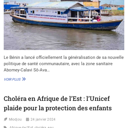
Le Bénin a lancé officiellement la généralisation de sa nouvelle
politique de santé communautaire, avec la zone sanitaire
Abomey-Calavi Sô-Ava…
GÉNÉRALISATION
VOIR PLUS
DE
LA
POLITIQUE
Choléra en Afrique de l’Est : l’Unicef
DE
SANTÉ
plaide pour la protection des enfants
COMMUNAUTAIRE
AU
Miodjou
BÉNIN
24 janvier 2024
:
Afrique de l'Est
choléra
eau