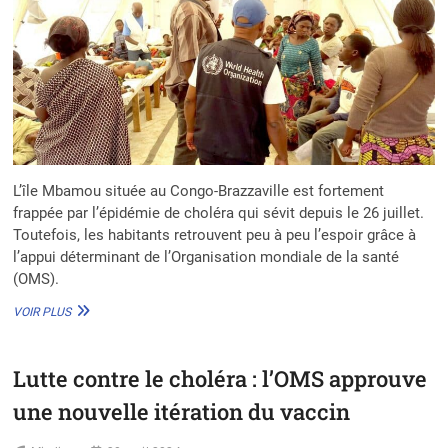
L’île Mbamou située au Congo-Brazzaville est fortement
frappée par l’épidémie de choléra qui sévit depuis le 26 juillet.
Toutefois, les habitants retrouvent peu à peu l’espoir grâce à
l’appui déterminant de l’Organisation mondiale de la santé
(OMS).
LUTTE
VOIR PLUS
CONTRE
L’ÉPIDÉMIE
DE
Lutte contre le choléra : l’OMS approuve
CHOLÉRA
AU
une nouvelle itération du vaccin
CONGO
: