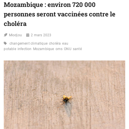
Mozambique : environ 720 000
MENACÉS
PAR
personnes seront vaccinées contre le
LE
CHOLÉRA
choléra
(OMS)
Miodjou
2 mars 2023
changement climatique
choléra
eau
potable
infection
Mozambique
oms
ONU
santé