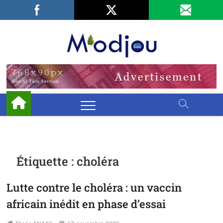
Skip
Facebook
LinkedIn
X
to
content
Miodjo
PRÉSERVONS
NOTRE
ENVIRONNEMENT
Étiquette :
choléra
Lutte contre le choléra : un vaccin
africain inédit en phase d’essai