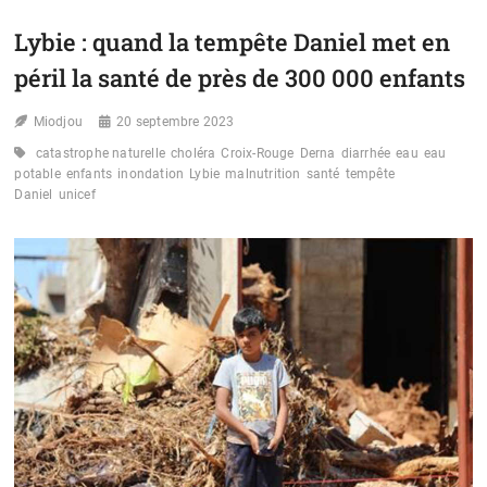
AFRIQUE
DE
Lybie : quand la tempête Daniel met en
L’EST
:
péril la santé de près de 300 000 enfants
L’UNICEF
PLAIDE
Miodjou
POUR
20 septembre 2023
LA
catastrophe naturelle
choléra
Croix-Rouge
Derna
diarrhée
eau
eau
PROTECTION
potable
enfants
inondation
Lybie
malnutrition
santé
tempête
DES
Daniel
unicef
ENFANTS