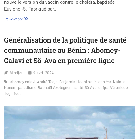
nouvelle version du vaccin contre le choléra, baptisée
Euvichol-S. Fabriqué par…
LUTTE
VOIR PLUS
CONTRE
LE
CHOLÉRA
Généralisation de la politique de santé
:
L’OMS
communautaire au Bénin : Abomey-
APPROUVE
UNE
Calavi et Sô-Ava en première ligne
NOUVELLE
ITÉRATION
Miodjou
9 avril 2024
DU
VACCIN
abomey-calavi
André Todje
Benjamin Hounkpatin
choléra
Natalia
Kanem
paludisme
Raphaël Akotegnon
santé
Sô-Ava
unfpa
Véronique
Tognifode