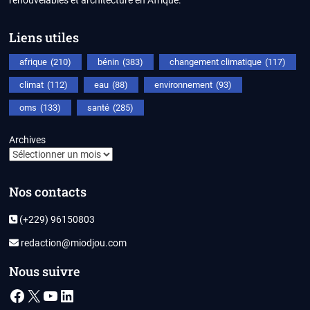
Liens utiles
afrique
(210)
bénin
(383)
changement climatique
(117)
climat
(112)
eau
(88)
environnement
(93)
oms
(133)
santé
(285)
Archives
Nos contacts
(+229) 96150803
redaction@miodjou.com
Nous suivre
Facebook
X
YouTube
LinkedIn