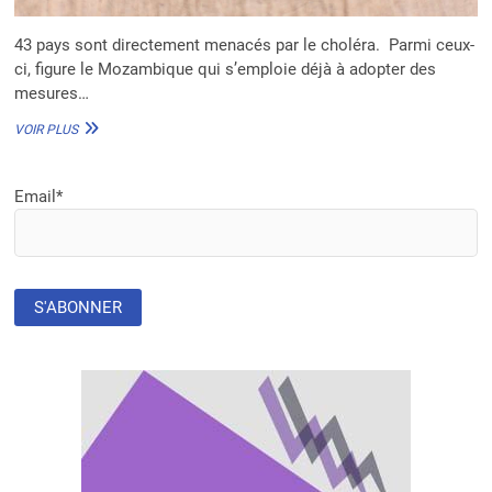
43 pays sont directement menacés par le choléra. Parmi ceux-
ci, figure le Mozambique qui s’emploie déjà à adopter des
mesures…
MOZAMBIQUE
VOIR PLUS
:
ENVIRON
720 000
Email*
PERSONNES
SERONT
VACCINÉES
CONTRE
LE
CHOLÉRA