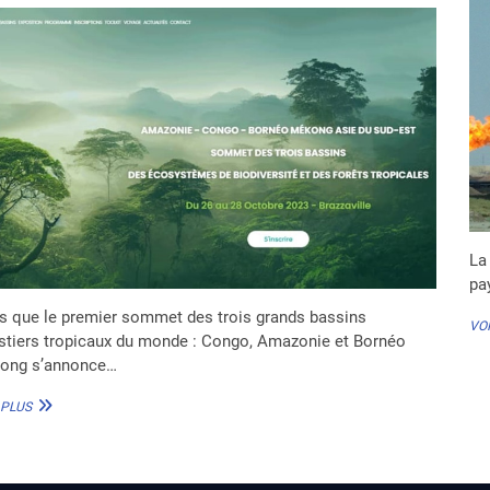
La
pa
s que le premier sommet des trois grands bassins
VOI
stiers tropicaux du monde : Congo, Amazonie et Bornéo
ong s’annonce…
SOMMET
 PLUS
DES
3
BASSINS
À