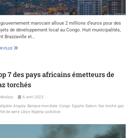
 gouvernement marocain alloue 2 millions d’euros pour des
ojets de développement local au Congo. Huit municipalités,
nt Brazzaville et…
LE
R PLUS
MAROC
FINANCE
LE
DÉVELOPPEMENT
op 7 des pays africains émetteurs de
LOCAL
AU
az torchés
CONGO
AVEC
2
Miodjou
6 avril 2023
M€
Algérie
Angola
Banque mondiale
Congo
Egypte
Gabon
Gar torché
gaz
ffet de serre
Libye
Nigéria
pollution