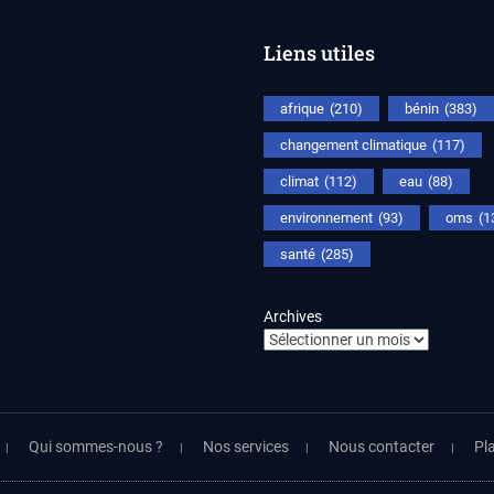
BRAZZAVILLE
:
Liens utiles
5
AXES
PRIORITAIRES
afrique
(210)
bénin
(383)
SUR
LESQUELS
changement climatique
(117)
LES
DÉFENSEURS
climat
(112)
eau
(88)
DE
LA
environnement
(93)
oms
(1
NATURE
ATTENDENT
santé
(285)
Archives
Qui sommes-nous ?
Nos services
Nous contacter
Pla