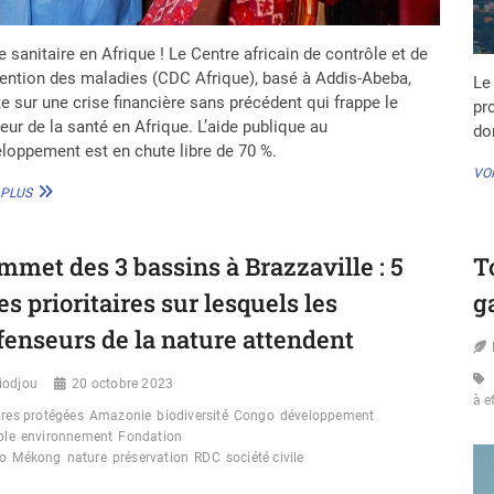
e sanitaire en Afrique ! Le Centre africain de contrôle et de
ention des maladies (CDC Afrique), basé à Addis-Abeba,
Le
te sur une crise financière sans précédent qui frappe le
pr
eur de la santé en Afrique. L’aide publique au
do
loppement est en chute libre de 70 %.
VOI
SANTÉ
 PLUS
EN
AFRIQUE
:
mmet des 3 bassins à Brazzaville : 5
T
LE
CDC
es prioritaires sur lesquels les
g
ALERTE
SUR
fenseurs de la nature attendent
UNE
CRISE
iodjou
20 octobre 2023
SANS
à e
PRÉCÉDENT
ires protégées
Amazonie
biodiversité
Congo
développement
ble
environnement
Fondation
o
Mékong
nature
préservation
RDC
société civile