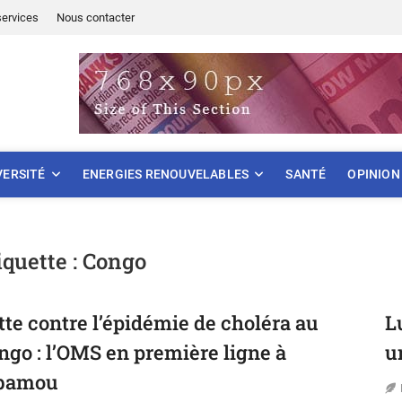
services
Nous contacter
ONNEMENT
VERSITÉ
ENERGIES RENOUVELABLES
SANTÉ
OPINION
iquette :
Congo
tte contre l’épidémie de choléra au
L
ngo : l’OMS en première ligne à
u
bamou