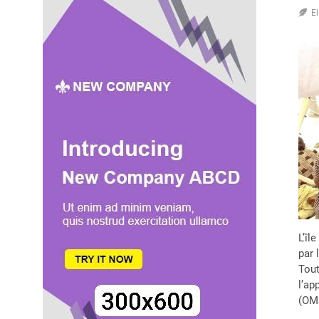
E
L’îl
par 
Tout
l’ap
(OM