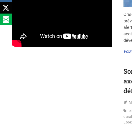
Cris
prév
aler
sect
déve
VOIR
So
ax
dé
M
a
dura
Ebok