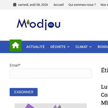
Skip
samedi, août 08, 2026
Accueil
Qui sommes-nous ?
Nos 
to
content
Miodjou
PRÉSERVONS NOTRE ENVIR
ACTUALITÉ
DÉCHETS
CLIMAT
BIODI
Email*
Ét
Lu
Co
M