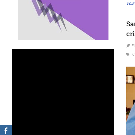
VOIR
Sa
cr
E
C