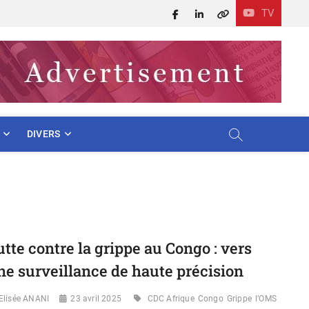
TV
Facebook
LinkedIn
X
DIVERS
utte contre la grippe au Congo : vers
ne surveillance de haute précision
Elisée ANANI
23 avril 2025
CDC Afrique
Congo
Grippe
l’OMS