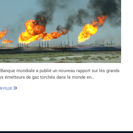
 Banque mondiale a publié un nouveau rapport sur les grands
ys émetteurs de gaz torchés dans le monde en…
TOP
R PLUS
7
DES
PAYS
AFRICAINS
ÉMETTEURS
DE
GAZ
TORCHÉS