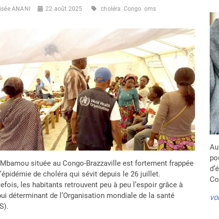
lisée ANANI
22 août 2025
choléra
Congo
oms
Au 
po
e Mbamou située au Congo-Brazzaville est fortement frappée
d’
l’épidémie de choléra qui sévit depuis le 26 juillet.
Co
efois, les habitants retrouvent peu à peu l’espoir grâce à
pui déterminant de l’Organisation mondiale de la santé
VOI
S).