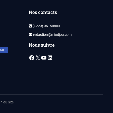
Nos contacts
(+229) 96150803
redaction@miodjou.com
Nous suivre
33)
Facebook
X
YouTube
LinkedIn
n du site