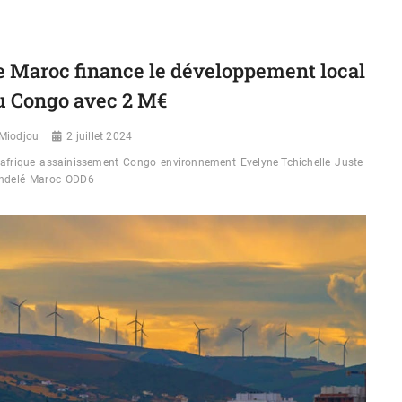
GRIPPE
AU
CONGO
:
e Maroc finance le développement local
VERS
UNE
u Congo avec 2 M€
SURVEILLANCE
DE
HAUTE
Miodjou
2 juillet 2024
PRÉCISION
afrique
assainissement
Congo
environnement
Evelyne Tchichelle
Juste
ndelé
Maroc
ODD6