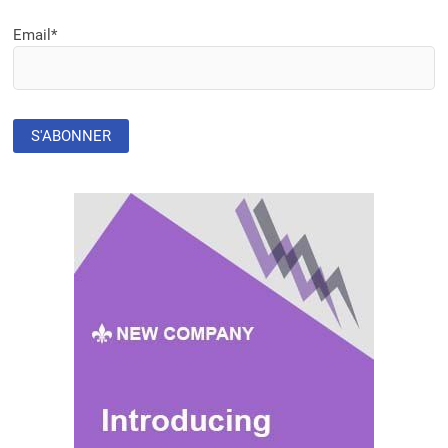
AFRIQUE
:
Email*
LE
CDC
ALERTE
SUR
UNE
CRISE
SANS
PRÉCÉDENT