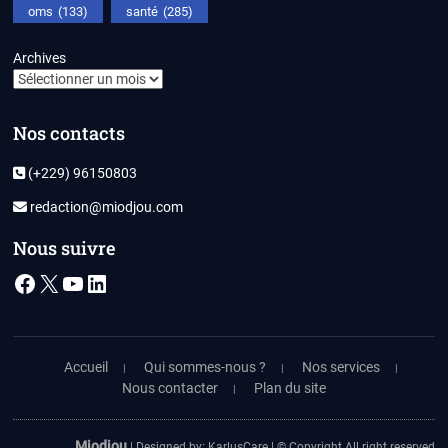
oms
(133)
santé
(285)
Archives
Nos contacts
(+229) 96150803
redaction@miodjou.com
Nous suivre
Facebook
X
YouTube
LinkedIn
Accueil
Qui sommes-nous ?
Nos services
Nous contacter
Plan du site
Miodjou
| Designed by:
KarlusCare
| © Copyright All right reserved