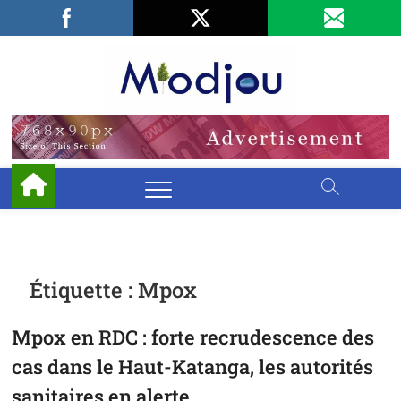
Skip
Facebook
LinkedIn
X
to
content
Miodjo
PRÉSERVONS
NOTRE
ENVIRONNEMENT
Étiquette :
Mpox
Mpox en RDC : forte recrudescence des
cas dans le Haut-Katanga, les autorités
sanitaires en alerte