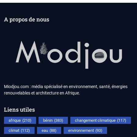
A propos de nous
Miodjou.com : média spécialisé en environnement, santé, énergies
renouvelables et architecture en Afrique.
Liens utiles
afrique
(210)
bénin
(383)
changement climatique
(117)
climat
(112)
eau
(88)
environnement
(93)