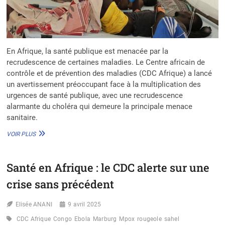
En Afrique, la santé publique est menacée par la
recrudescence de certaines maladies. Le Centre africain de
contrôle et de prévention des maladies (CDC Afrique) a lancé
un avertissement préoccupant face à la multiplication des
urgences de santé publique, avec une recrudescence
alarmante du choléra qui demeure la principale menace
sanitaire.
SANTÉ
VOIR PLUS
PUBLIQUE
:
LE
Santé en Afrique : le CDC alerte sur une
CDC
AFRIQUE
crise sans précédent
ALERTE
SUR
Elisée ANANI
LA
9 avril 2025
RECRUDESCENCE
CDC Afrique
Congo
Ebola
Marburg
Mpox
rougeole
sahel
DU