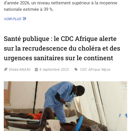
d’année 2026, un niveau nettement supérieur à la moyenne
nationale estimée à 39 %.
MPOX
VOIR PLUS
EN
RDC
:
Santé publique : le CDC Afrique alerte
FORTE
RECRUDESCENCE
sur la recrudescence du choléra et des
DES
CAS
urgences sanitaires sur le continent
DANS
LE
Elisée ANANI
8 septembre 2025
CDC Afrique
Mpox
HAUT-
KATANGA,
LES
AUTORITÉS
SANITAIRES
EN
ALERTE