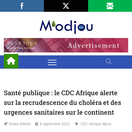
Skip
Facebook
LinkedIn
X
to
content
Miodjo
PRÉSERVONS
NOTRE
ENVIRONNEMENT
Santé publique : le CDC Afrique alerte
sur la recrudescence du choléra et des
urgences sanitaires sur le continent
Elisée ANANI
8 septembre 2025
CDC Afrique
Mpox