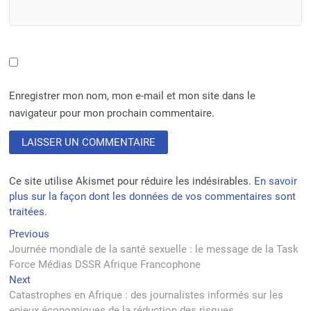
Enregistrer mon nom, mon e-mail et mon site dans le
navigateur pour mon prochain commentaire.
Ce site utilise Akismet pour réduire les indésirables.
En savoir
plus sur la façon dont les données de vos commentaires sont
traitées
.
Navigation
Previous
Previous
post:
Journée mondiale de la santé sexuelle : le message de la Task
de
Force Médias DSSR Afrique Francophone
l’article
Next
Next
post:
Catastrophes en Afrique : des journalistes informés sur les
enjeux économiques de la réduction des risques