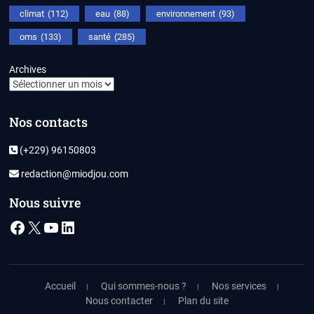
climat
(112)
eau
(88)
environnement
(93)
oms
(133)
santé
(285)
Archives
Nos contacts
(+229) 96150803
redaction@miodjou.com
Nous suivre
Facebook
X
YouTube
LinkedIn
Accueil
Qui sommes-nous ?
Nos services
Nous contacter
Plan du site