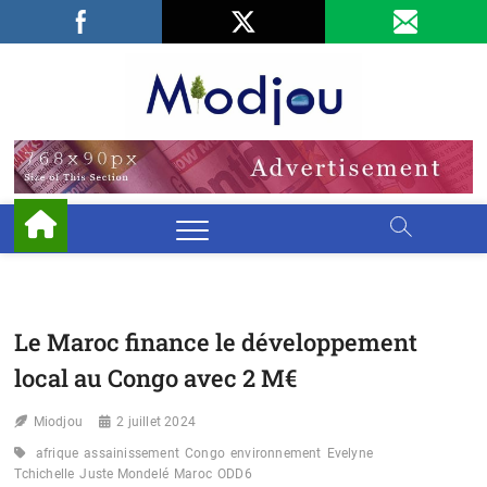
Skip
Facebook
LinkedIn
X
to
content
Miodjo
PRÉSERVONS
NOTRE
ENVIRONNEMENT
Le Maroc finance le développement
local au Congo avec 2 M€
Miodjou
2 juillet 2024
afrique
assainissement
Congo
environnement
Evelyne
Tchichelle
Juste Mondelé
Maroc
ODD6