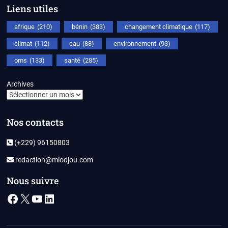
Liens utiles
afrique
(210)
bénin
(383)
changement climatique
(117)
climat
(112)
eau
(88)
environnement
(93)
oms
(133)
santé
(285)
Archives
Nos contacts
(+229) 96150803
redaction@miodjou.com
Nous suivre
Facebook
X
YouTube
LinkedIn