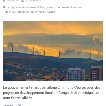
Miodjou
2 juillet 2024
afrique
assainissement
Congo
environnement
Evelyne
Tchichelle
Juste Mondelé
Maroc
ODD6
Le gouvernement marocain alloue 2 millions d’euros pour des
projets de développement local au Congo. Huit municipalités,
dont Brazzaville et…
LE
VOIR PLUS