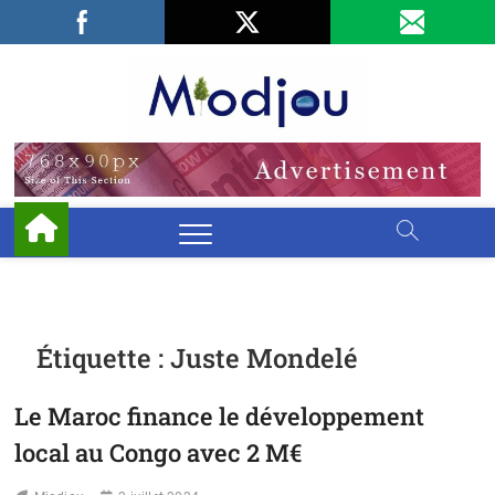
Skip
Facebook
LinkedIn
X
to
content
Miodjo
PRÉSERVONS
NOTRE
ENVIRONNEMENT
Étiquette :
Juste Mondelé
Le Maroc finance le développement
local au Congo avec 2 M€