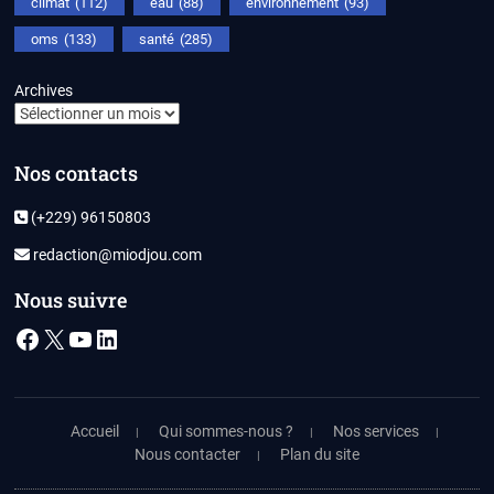
climat
(112)
eau
(88)
environnement
(93)
oms
(133)
santé
(285)
Archives
Nos contacts
(+229) 96150803
redaction@miodjou.com
Nous suivre
Facebook
X
YouTube
LinkedIn
Accueil
Qui sommes-nous ?
Nos services
Nous contacter
Plan du site