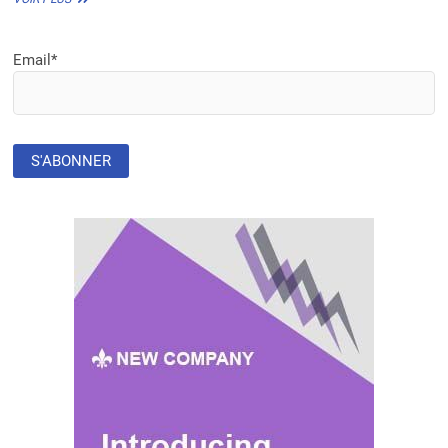
MAROC
FINANCE
LE
Email*
DÉVELOPPEMENT
LOCAL
AU
CONGO
AVEC
2
M€