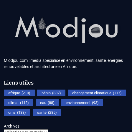
Miodjou.com : média spécialisé en environnement, santé, énergies
renouvelables et architecture en Afrique.
Liens utiles
afrique
(210)
bénin
(382)
changement climatique
(117)
climat
(112)
eau
(88)
environnement
(93)
oms
(133)
santé
(285)
Archives