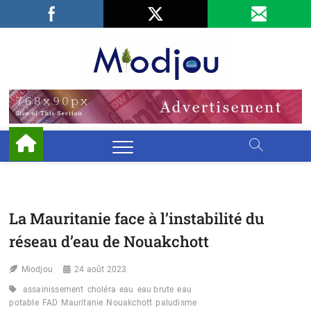
Skip
Facebook
LinkedIn
X
to
content
Miodjo
PRÉSERVONS
NOTRE
ENVIRONNEMENT
La Mauritanie face à l’instabilité du
réseau d’eau de Nouakchott
Miodjou
24 août 2023
assainissement
choléra
eau
eau brute
eau
potable
FAD
Mauritanie
Nouakchott
paludisme