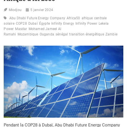
Miodjou
5 janvier 2024
Abu Dhabi Future Energy Company
Africa50
afrique
centrale
solaire
COP28
Dubaï
Égypte
Infinity Energy
Infinity Power
Lekela
Power
Masdar
Mohamed Jameel Al
Ramahi
Mozambique
Ouganda
sénégal
transition énergétique
Zambie
Pendant la COP28 à Dubaï, Abu Dhabi Future Energy Company