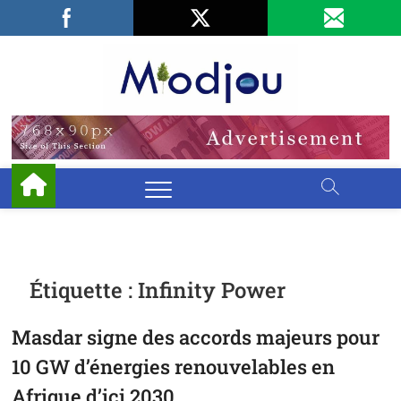
Skip
Facebook
LinkedIn
X
to
content
Miodjo
PRÉSERVONS
NOTRE
ENVIRONNEMENT
Étiquette :
Infinity Power
Masdar signe des accords majeurs pour
10 GW d’énergies renouvelables en
Afrique d’ici 2030