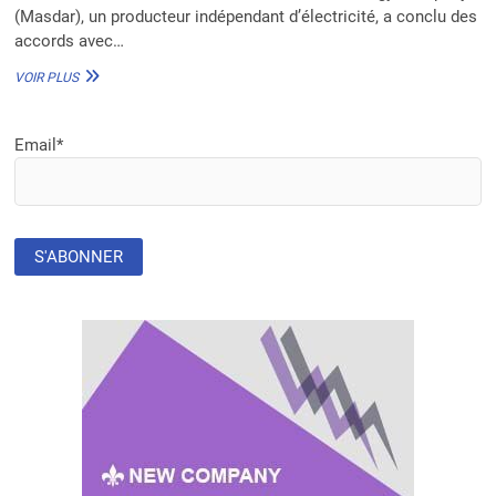
(Masdar), un producteur indépendant d’électricité, a conclu des
accords avec…
MASDAR
VOIR PLUS
SIGNE
DES
ACCORDS
Email*
MAJEURS
POUR
10
GW
D’ÉNERGIES
RENOUVELABLES
EN
AFRIQUE
D’ICI
2030