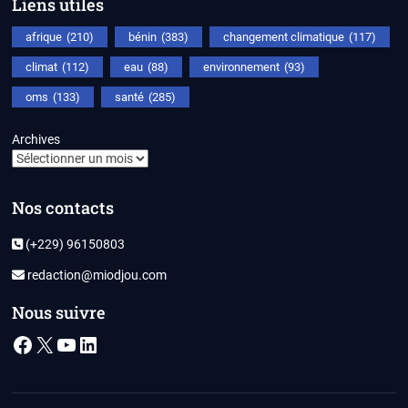
Liens utiles
afrique
(210)
bénin
(383)
changement climatique
(117)
climat
(112)
eau
(88)
environnement
(93)
oms
(133)
santé
(285)
Archives
Nos contacts
(+229) 96150803
redaction@miodjou.com
Nous suivre
Facebook
X
YouTube
LinkedIn