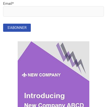
LA
Email*
CONSTRUCTION
D’UN
NOUVEAU
BARRAGE
HYDROÉLECTRIQUE
SUR
LA
RIVIÈRE
DE
SANAGA