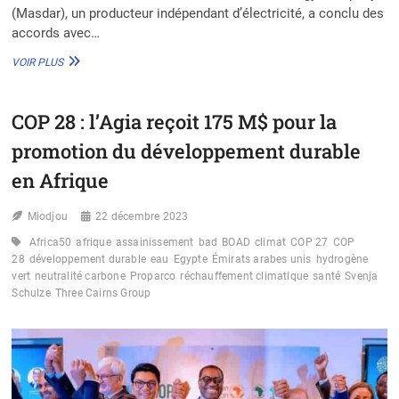
(Masdar), un producteur indépendant d’électricité, a conclu des
accords avec…
MASDAR
VOIR PLUS
SIGNE
DES
ACCORDS
COP 28 : l’Agia reçoit 175 M$ pour la
MAJEURS
POUR
promotion du développement durable
10
GW
en Afrique
D’ÉNERGIES
RENOUVELABLES
Miodjou
22 décembre 2023
EN
AFRIQUE
Africa50
afrique
assainissement
bad
BOAD
climat
COP 27
COP
D’ICI
28
développement durable
eau
Egypte
Émirats arabes unis
hydrogène
2030
vert
neutralité carbone
Proparco
réchauffement climatique
santé
Svenja
Schulze
Three Cairns Group