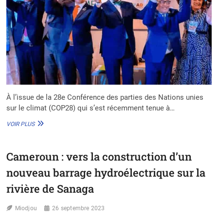
À l’issue de la 28e Conférence des parties des Nations unies
sur le climat (COP28) qui s’est récemment tenue à…
COP
VOIR PLUS
28
:
L’AGIA
Cameroun : vers la construction d’un
REÇOIT
175
nouveau barrage hydroélectrique sur la
M$
POUR
rivière de Sanaga
LA
PROMOTION
Miodjou
26 septembre 2023
DU