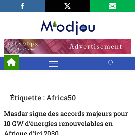
Skip
Facebook
LinkedIn
X
to
content
Miodjo
PRÉSERVONS
NOTRE
ENVIRONNEMENT
Étiquette :
Africa50
Masdar signe des accords majeurs pour
10 GW d’énergies renouvelables en
Afrique d’ici 2030