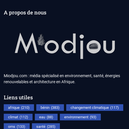
A propos de nous
Miodjou.com : média spécialisé en environnement, santé, énergies
renouvelables et architecture en Afrique.
Liens utiles
afrique
(210)
bénin
(383)
changement climatique
(117)
climat
(112)
eau
(88)
environnement
(93)
oms
(133)
santé
(285)