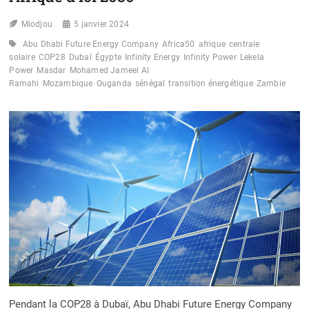
Miodjou
5 janvier 2024
Abu Dhabi Future Energy Company
Africa50
afrique
centrale
solaire
COP28
Dubaï
Égypte
Infinity Energy
Infinity Power
Lekela
Power
Masdar
Mohamed Jameel Al
Ramahi
Mozambique
Ouganda
sénégal
transition énergétique
Zambie
Pendant la COP28 à Dubaï, Abu Dhabi Future Energy Company