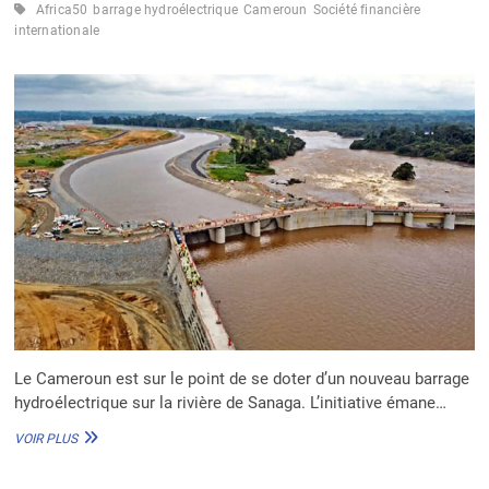
DÉVELOPPEMENT
Africa50
barrage hydroélectrique
Cameroun
Société financière
DURABLE
internationale
EN
AFRIQUE
Le Cameroun est sur le point de se doter d’un nouveau barrage
hydroélectrique sur la rivière de Sanaga. L’initiative émane…
CAMEROUN
VOIR PLUS
:
VERS