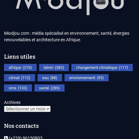
Miodjou.com : média spécialisé en environnement, santé, énergies
renouvelables et architecture en Afrique.
Liens utiles
afrique
(210)
bénin
(383)
changement climatique
(117)
climat
(112)
eau
(88)
environnement
(93)
oms
(133)
santé
(285)
Archives
Nos contacts
(+229) 96150803