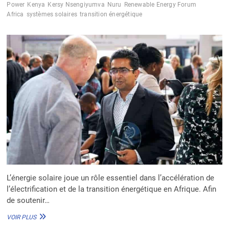
Power
Kenya
Kersy Nsengiyumva
Nuru
Renewable Energy Forum
MWC
Africa
systèmes solaires
transition énergétique
À
POBÈ
L’énergie solaire joue un rôle essentiel dans l’accélération de
l’électrification et de la transition énergétique en Afrique. Afin
de soutenir…
LES
VOIR PLUS
ACTEURS