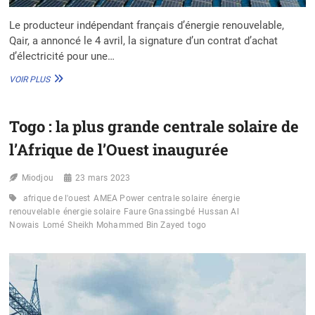
Le producteur indépendant français d’énergie renouvelable,
Qair, a annoncé le 4 avril, la signature d’un contrat d’achat
d’électricité pour une…
BIENTÔT
VOIR PLUS
UNE
CENTRALE
SOLAIRE
Togo : la plus grande centrale solaire de
FLOTTANTE
DE
l’Afrique de l’Ouest inaugurée
5,8
MWC
Miodjou
AUX
23 mars 2023
SEYCHELLES
afrique de l'ouest
AMEA Power
centrale solaire
énergie
renouvelable
énergie solaire
Faure Gnassingbé
Hussan Al
Nowais
Lomé
Sheikh Mohammed Bin Zayed
togo