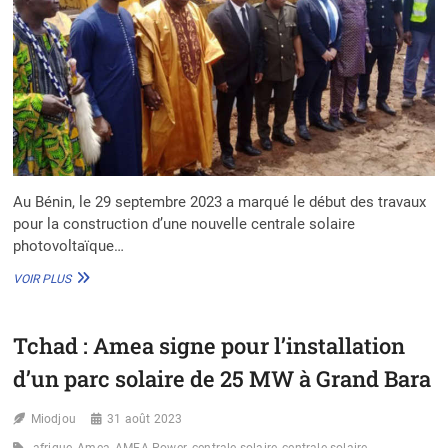
Au Bénin, le 29 septembre 2023 a marqué le début des travaux
pour la construction d’une nouvelle centrale solaire
photovoltaïque…
BÉNIN
VOIR PLUS
:
UNE
NOUVELLE
Tchad : Amea signe pour l’installation
CENTRALE
SOLAIRE
d’un parc solaire de 25 MW à Grand Bara
PHOTOVOLTAÏQUE
DE
Miodjou
25
31 août 2023
MW
afrique
Amea
AMEA Power
centrale solaire
centrale solaire