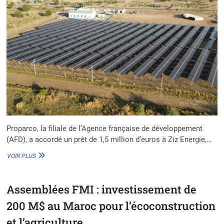
Proparco, la filiale de l’Agence française de développement
(AFD), a accordé un prêt de 1,5 million d’euros à Ziz Energie,…
TCHAD
VOIR PLUS
:
PROPARCO
ACCORDE
Assemblées FMI : investissement de
UN
PRÊT
200 M$ au Maroc pour l’écoconstruction
DE
1,5M€
et l’agriculture