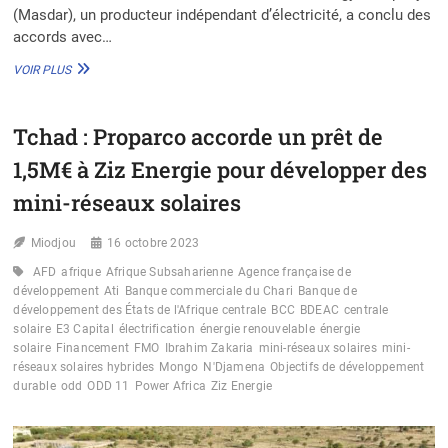
(Masdar), un producteur indépendant d’électricité, a conclu des
accords avec…
MASDAR
VOIR PLUS
SIGNE
DES
ACCORDS
Tchad : Proparco accorde un prêt de
MAJEURS
POUR
1,5M€ à Ziz Energie pour développer des
10
GW
mini-réseaux solaires
D’ÉNERGIES
RENOUVELABLES
Miodjou
16 octobre 2023
EN
AFRIQUE
AFD
afrique
Afrique Subsaharienne
Agence française de
D’ICI
développement
Ati
Banque commerciale du Chari
Banque de
2030
développement des États de l'Afrique centrale
BCC
BDEAC
centrale
solaire
E3 Capital
électrification
énergie renouvelable
énergie
solaire
Financement
FMO
Ibrahim Zakaria
mini-réseaux solaires
mini-
réseaux solaires hybrides
Mongo
N'Djamena
Objectifs de développement
durable
odd
ODD 11
Power Africa
Ziz Energie