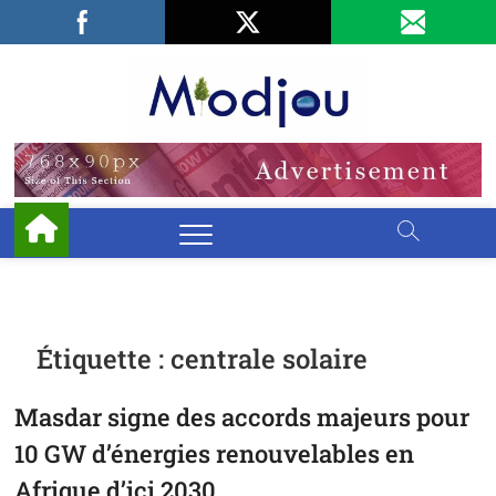
Skip
Facebook
LinkedIn
X
to
content
Miodjo
PRÉSERVONS
NOTRE
ENVIRONNEMENT
Étiquette :
centrale solaire
Masdar signe des accords majeurs pour
10 GW d’énergies renouvelables en
Afrique d’ici 2030