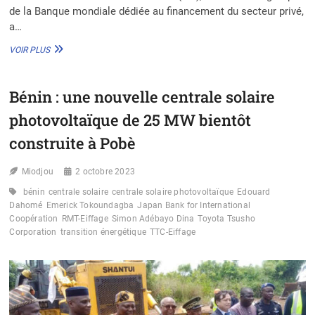
de la Banque mondiale dédiée au financement du secteur privé,
a…
ASSEMBLÉES
VOIR PLUS
FMI
:
INVESTISSEMENT
Bénin : une nouvelle centrale solaire
DE
200
photovoltaïque de 25 MW bientôt
M$
AU
construite à Pobè
MAROC
POUR
Miodjou
2 octobre 2023
L’ÉCOCONSTRUCTION
ET
bénin
centrale solaire
centrale solaire photovoltaïque
Edouard
L’AGRICULTURE
Dahomé
Emerick Tokoundagba
Japan Bank for International
Coopération
RMT-Eiffage
Simon Adébayo Dina
Toyota Tsusho
Corporation
transition énergétique
TTC-Eiffage