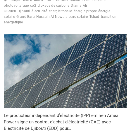
BIENTÔT
photovoltaïque
co2
dioxyde de carbone
Djama Ali
CONSTRUITE
Guelleh
Djibouti
électricité
énergie fossile
énergie propre
énergie
À
solaire
Grand Bara
Hussain Al Nowais
parc solaire
Tchad
transition
POBÈ
énergétique
Le producteur indépendant d’électricité (IPP) émirien Amea
Power signe un contrat d’achat d’électricité (CAE) avec
Électricité de Djibouti (EDD) pour…