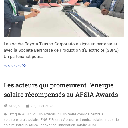
La société Toyota Tsusho Corporatio a signé un partenariat
avec la Société Béninoise de Production d’Électricité (SBPE).
Un partenariat pour…
TOYOTA
VOIR PLUS
TSUSHO
CORPORATION
SIGNE
Les acteurs qui promeuvent l’énergie
UN
CONTRAT
solaire récompensés au AFSIA Awards
DE
CONSTRUCTION
Miodjou
D’UNE
20 juillet 2023
CENTRALE
afrique
AFSIA
AFSIA Awards
AFSIA Solar Awards
centrale
SOLAIRE
solaire
énergie solaire
ENGIE Energy Access
entreprise solaire
industrie
DE
solaire
InfraCo Africa
innovation
innovation solaire
JCM
25