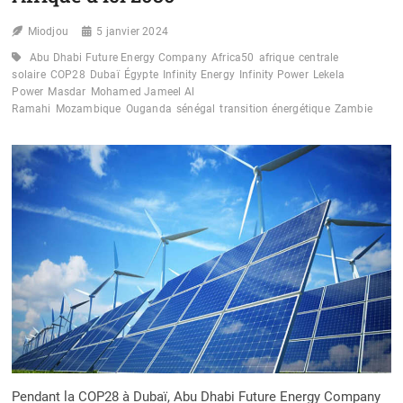
Miodjou
5 janvier 2024
Abu Dhabi Future Energy Company
Africa50
afrique
centrale
solaire
COP28
Dubaï
Égypte
Infinity Energy
Infinity Power
Lekela
Power
Masdar
Mohamed Jameel Al
Ramahi
Mozambique
Ouganda
sénégal
transition énergétique
Zambie
Pendant la COP28 à Dubaï, Abu Dhabi Future Energy Company