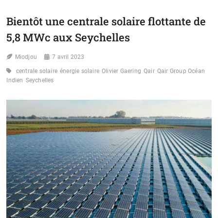
QUI
PROMEUVENT
Bientôt une centrale solaire flottante de
L’ÉNERGIE
SOLAIRE
5,8 MWc aux Seychelles
RÉCOMPENSÉS
AU
Miodjou
AFSIA
7 avril 2023
AWARDS
centrale solaire
énergie solaire
Olivier Gaering
Qair
Qair Group Océan
Indien
Seychelles