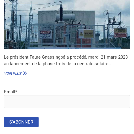
Le président Faure Gnassingbé a procédé, mardi 21 mars 2023
au lancement de la phase trois de la centrale solaire…
TOGO :
VOIR PLUS
LA
PLUS
GRANDE
Email*
CENTRALE
SOLAIRE
DE
L’AFRIQUE
DE
L’OUEST
INAUGURÉE