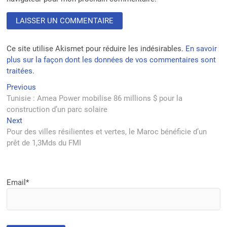
Ce site utilise Akismet pour réduire les indésirables.
En savoir
plus sur la façon dont les données de vos commentaires sont
traitées
.
Navigation
Previous
Previous
post:
Tunisie : Amea Power mobilise 86 millions $ pour la
de
construction d’un parc solaire
l’article
Next
Next
post:
Pour des villes résilientes et vertes, le Maroc bénéficie d’un
prêt de 1,3Mds du FMI
Email*