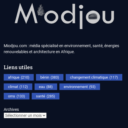
Miodjou.com : média spécialisé en environnement, santé, énergies
renouvelables et architecture en Afrique.
Liens utiles
afrique
(210)
bénin
(383)
changement climatique
(117)
climat
(112)
eau
(88)
environnement
(93)
oms
(133)
santé
(285)
Archives