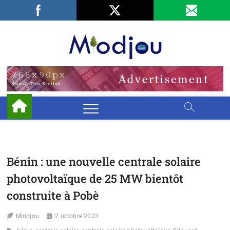
Skip
Facebook
LinkedIn
X
to
content
Miodjo
PRÉSERVONS
NOTRE
ENVIRONNEMENT
Bénin : une nouvelle centrale solaire
photovoltaïque de 25 MW bientôt
construite à Pobè
Miodjou
2 octobre 2023