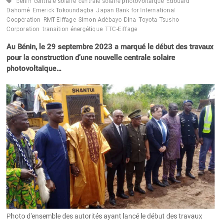
bénin
centrale solaire
centrale solaire photovoltaïque
Edouard
Dahomé
Emerick Tokoundagba
Japan Bank for International
Coopération
RMT-Eiffage
Simon Adébayo Dina
Toyota Tsusho
Corporation
transition énergétique
TTC-Eiffage
Au Bénin, le 29 septembre 2023 a marqué le début des travaux
pour la construction d’une nouvelle centrale solaire
photovoltaïque…
Photo d'ensemble des autorités ayant lancé le début des travaux