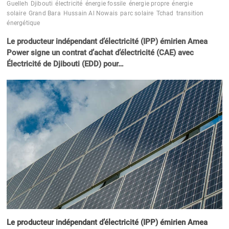
Guelleh
Djibouti
électricité
énergie fossile
énergie propre
énergie
solaire
Grand Bara
Hussain Al Nowais
parc solaire
Tchad
transition
énergétique
Le producteur indépendant d’électricité (IPP) émirien Amea
Power signe un contrat d’achat d’électricité (CAE) avec
Électricité de Djibouti (EDD) pour…
Le producteur indépendant d’électricité (IPP) émirien Amea