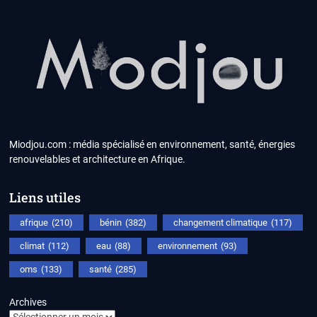
Miodjou.com : média spécialisé en environnement, santé, énergies
renouvelables et architecture en Afrique.
Liens utiles
afrique
(210)
bénin
(382)
changement climatique
(117)
climat
(112)
eau
(88)
environnement
(93)
oms
(133)
santé
(285)
Archives