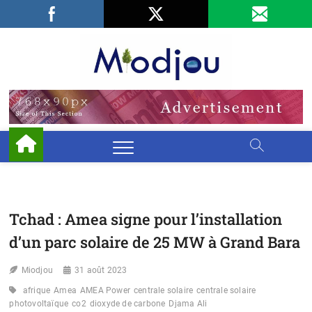
Skip
Facebook
LinkedIn
X
to
content
Miodjo
PRÉSERVONS
NOTRE
ENVIRONNEMENT
Tchad : Amea signe pour l’installation
d’un parc solaire de 25 MW à Grand Bara
Miodjou
31 août 2023
afrique
Amea
AMEA Power
centrale solaire
centrale solaire
photovoltaïque
co2
dioxyde de carbone
Djama Ali