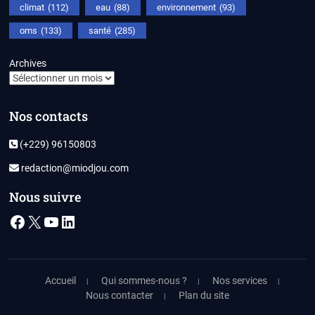
climat
(112)
eau
(88)
environnement
(93)
oms
(133)
santé
(285)
Archives
Nos contacts
(+229) 96150803
redaction@miodjou.com
Nous suivre
Facebook
X
YouTube
LinkedIn
Accueil
Qui sommes-nous ?
Nos services
Nous contacter
Plan du site