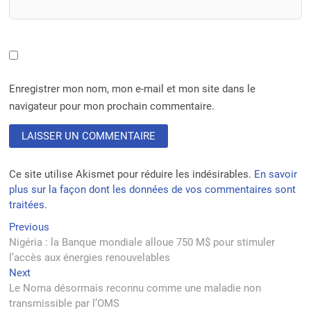
Enregistrer mon nom, mon e-mail et mon site dans le
navigateur pour mon prochain commentaire.
Ce site utilise Akismet pour réduire les indésirables.
En savoir
plus sur la façon dont les données de vos commentaires sont
traitées
.
Navigation
Previous
Previous
post:
Nigéria : la Banque mondiale alloue 750 M$ pour stimuler
de
l’accès aux énergies renouvelables
l’article
Next
Next
post:
Le Noma désormais reconnu comme une maladie non
transmissible par l’OMS