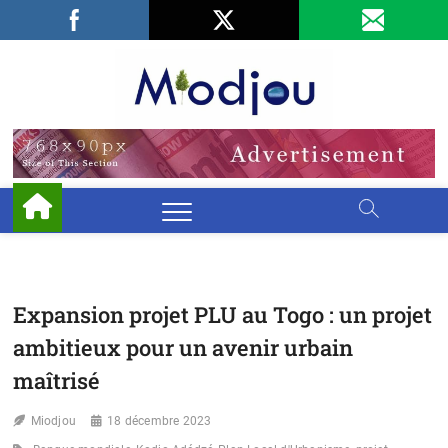
Skip
Facebook
LinkedIn
X
to
content
Miodjo
PRÉSERVONS
NOTRE
ENVIRONNEMENT
Expansion projet PLU au Togo : un projet
ambitieux pour un avenir urbain
maîtrisé
Miodjou
18 décembre 2023