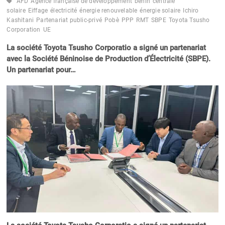
AFD
Agence française de développement
bénin
centrale
solaire
Eiffage
électricité
énergie renouvelable
énergie solaire
Ichiro
Kashitani
Partenariat public-privé
Pobè
PPP
RMT
SBPE
Toyota Tsusho
Corporation
UE
La société Toyota Tsusho Corporatio a signé un partenariat
avec la Société Béninoise de Production d’Électricité (SBPE).
Un partenariat pour…