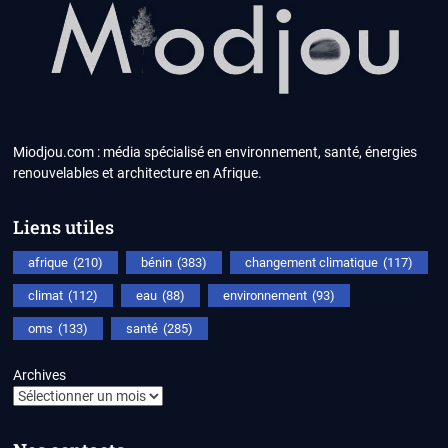
Miodjou.com : média spécialisé en environnement, santé, énergies
renouvelables et architecture en Afrique.
Liens utiles
afrique
(210)
bénin
(383)
changement climatique
(117)
climat
(112)
eau
(88)
environnement
(93)
oms
(133)
santé
(285)
Archives