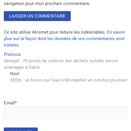
navigateur pour mon prochain commentaire.
Ce site utilise Akismet pour réduire les indésirables.
En savoir
plus sur la façon dont les données de vos commentaires sont
traitées
.
Navigation
Previous
Previous
post:
Sénégal : 29 points de collecte des déchets solides seront
de
aménagés à Dakar
l’article
Next
Next
post:
ODD6 : un forum sur l’eau à Montpellier en octobre prochain
Email*