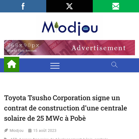
Skip
Facebook
LinkedIn
X
to
content
Miodjo
PRÉSERVONS
NOTRE
ENVIRONNEMENT
Toyota Tsusho Corporation signe un
contrat de construction d’une centrale
solaire de 25 MWc à Pobè
Miodjou
15 août 2023