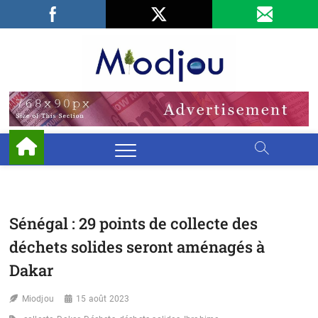
Skip
Facebook
LinkedIn
X
to
content
Miodjo
PRÉSERVONS
NOTRE
ENVIRONNEMENT
Sénégal : 29 points de collecte des
déchets solides seront aménagés à
Dakar
Miodjou
15 août 2023