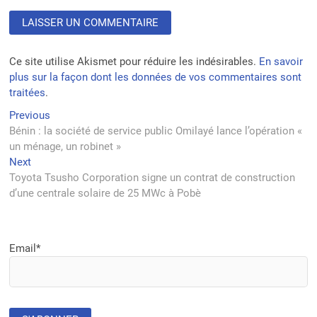
Ce site utilise Akismet pour réduire les indésirables.
En savoir
plus sur la façon dont les données de vos commentaires sont
traitées
.
Navigation
Previous
Previous
post:
Bénin : la société de service public Omilayé lance l’opération «
de
un ménage, un robinet »
l’article
Next
Next
post:
Toyota Tsusho Corporation signe un contrat de construction
d’une centrale solaire de 25 MWc à Pobè
Email*