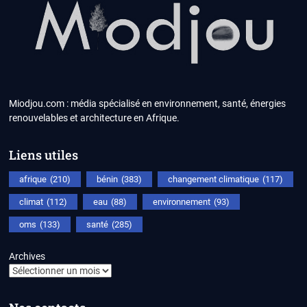
Miodjou.com : média spécialisé en environnement, santé, énergies
renouvelables et architecture en Afrique.
Liens utiles
afrique
(210)
bénin
(383)
changement climatique
(117)
climat
(112)
eau
(88)
environnement
(93)
oms
(133)
santé
(285)
Archives