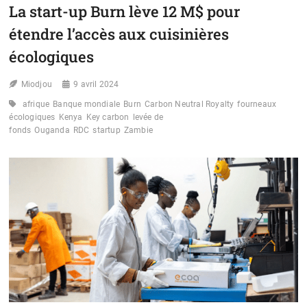
:
La start-up Burn lève 12 M$ pour
UN
ENGAGEMENT
étendre l’accès aux cuisinières
RENFORCÉ
POUR
écologiques
LES
ENFANTS
Miodjou
9 avril 2024
ET
LES
afrique
Banque mondiale
Burn
Carbon Neutral Royalty
fourneaux
ADOLESCENTS
écologiques
Kenya
Key carbon
levée de
AFRICAINS
fonds
Ouganda
RDC
startup
Zambie
FACE
AU
VIH