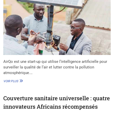
AirQo est une start-up qui utilise l’intelligence artificielle pour
surveiller la qualité de l’air et lutter contre la pollution
atmosphérique.…
AIRQO
VOIR PLUS
:
UNE
SOLUTION
Couverture sanitaire universelle : quatre
INNOVANTE
POUR
innovateurs Africains récompensés
CONTRER
LA