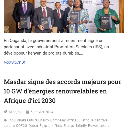
En Ouganda, le gouvernement a récemment signé un
partenariat avec Industrial Promotion Services (IPS), un
développeur kenyan de projets durables,…
EN
VOIR PLUS
OUGANDA,
UNE
USINE
Masdar signe des accords majeurs pour
D’ENGRAIS
À
10 GW d’énergies renouvelables en
BASE
D’HYDROGÈNE
Afrique d’ici 2030
POUR
RENFORCER
Miodjou
5 janvier 2024
LA
SÉCURITÉ
Abu Dhabi Future Energy Company
Africa50
afrique
centrale
ALIMENTAIRE
solaire
COP28
Dubaï
Égypte
Infinity Energy
Infinity Power
Lekela