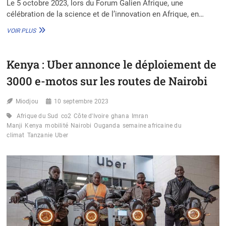
Le 5 octobre 2023, lors du Forum Galien Afrique, une
célébration de la science et de l’innovation en Afrique, en…
COUVERTURE
VOIR PLUS
SANITAIRE
UNIVERSELLE
:
Kenya : Uber annonce le déploiement de
QUATRE
INNOVATEURS
3000 e-motos sur les routes de Nairobi
AFRICAINS
RÉCOMPENSÉS
Miodjou
10 septembre 2023
Afrique du Sud
co2
Côte d'Ivoire
ghana
Imran
Manji
Kenya
mobilité
Nairobi
Ouganda
semaine africaine du
climat
Tanzanie
Uber