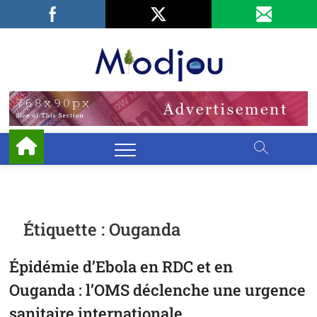
Skip
Facebook
LinkedIn
X
to
content
Miodjo
PRÉSERVONS
NOTRE
ENVIRONNEMENT
Étiquette :
Ouganda
Épidémie d’Ebola en RDC et en
Ouganda : l’OMS déclenche une urgence
sanitaire internationale