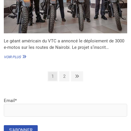
Le géant américain du VTC a annoncé le déploiement de 3000
e-motos sur les routes de Nairobi. Le projet s’inscrit…
KENYA
VOIR PLUS
:
UBER
ANNONCE
Pagination
Page
Page
Next
1
2
LE
page
DÉPLOIEMENT
des
DE
publications
3000
E-
Email*
MOTOS
SUR
LES
ROUTES
DE
NAIROBI