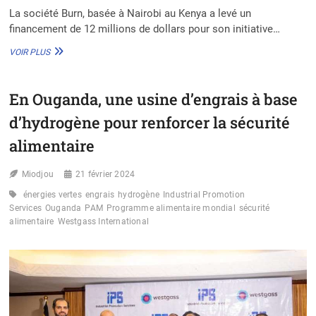
La société Burn, basée à Nairobi au Kenya a levé un
financement de 12 millions de dollars pour son initiative…
LA
VOIR PLUS
START-
UP
BURN
En Ouganda, une usine d’engrais à base
LÈVE
12
d’hydrogène pour renforcer la sécurité
M$
POUR
alimentaire
ÉTENDRE
L’ACCÈS
Miodjou
21 février 2024
AUX
CUISINIÈRES
énergies vertes
engrais
hydrogène
Industrial Promotion
ÉCOLOGIQUES
Services
Ouganda
PAM
Programme alimentaire mondial
sécurité
alimentaire
Westgass International