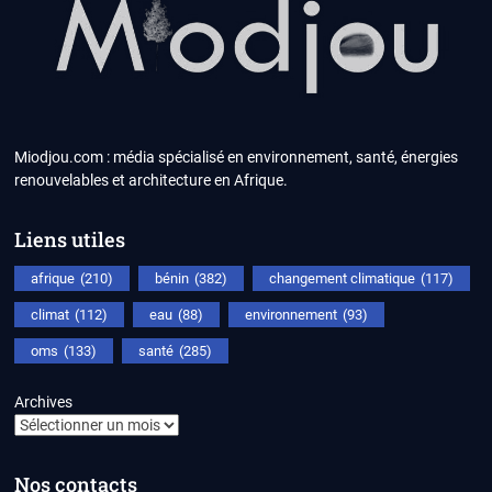
Miodjou.com : média spécialisé en environnement, santé, énergies
renouvelables et architecture en Afrique.
Liens utiles
afrique
(210)
bénin
(382)
changement climatique
(117)
climat
(112)
eau
(88)
environnement
(93)
oms
(133)
santé
(285)
Archives
Nos contacts