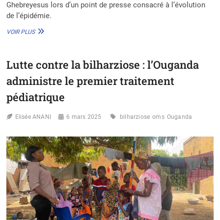
Ghebreyesus lors d’un point de presse consacré à l’évolution
de l’épidémie.
ÉPIDÉMIE
VOIR PLUS
D’EBOLA
EN
RDC
Lutte contre la bilharziose : l’Ouganda
ET
EN
administre le premier traitement
OUGANDA :
L’OMS
pédiatrique
DÉCLENCHE
UNE
Elisée ANANI
6 mars 2025
bilharziose
oms
Ouganda
URGENCE
SANITAIRE
INTERNATIONALE