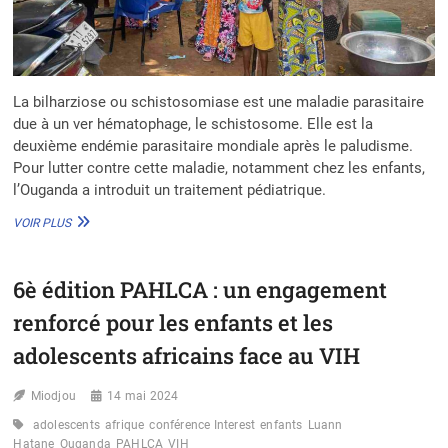
La bilharziose ou schistosomiase est une maladie parasitaire
due à un ver hématophage, le schistosome. Elle est la
deuxième endémie parasitaire mondiale après le paludisme.
Pour lutter contre cette maladie, notamment chez les enfants,
l’Ouganda a introduit un traitement pédiatrique.
LUTTE
VOIR PLUS
CONTRE
LA
BILHARZIOSE
6è édition PAHLCA : un engagement
:
L’OUGANDA
renforcé pour les enfants et les
ADMINISTRE
LE
adolescents africains face au VIH
PREMIER
TRAITEMENT
Miodjou
14 mai 2024
PÉDIATRIQUE
adolescents
afrique
conférence Interest
enfants
Luann
Hatane
Ouganda
PAHLCA
VIH