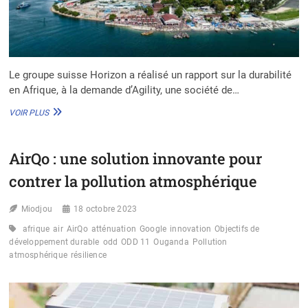
Le groupe suisse Horizon a réalisé un rapport sur la durabilité
en Afrique, à la demande d’Agility, une société de…
LEADERS
VOIR PLUS
AFRICAINS
DE
LA
AirQo : une solution innovante pour
DURABILITÉ
:
contrer la pollution atmosphérique
L’AFRIQUE
DU
Miodjou
SUD
18 octobre 2023
ET
afrique
air
AirQo
atténuation
Google
innovation
Objectifs de
L’ÉGYPTE
développement durable
odd
ODD 11
Ouganda
Pollution
EN
atmosphérique
résilience
TÊTE
DU
CLASSEMENT
2023