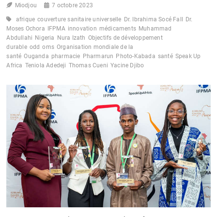
Miodjou
POLLUTION
7 octobre 2023
ATMOSPHÉRIQUE
afrique
couverture sanitaire universelle
Dr. Ibrahima Socé Fall
Dr.
Moses Ochora
IFPMA
innovation
médicaments
Muhammad
Abdullahi
Nigeria
Nura Izath
Objectifs de développement
durable
odd
oms
Organisation mondiale de la
santé
Ouganda
pharmacie
Pharmarun
Photo-Kabada
santé
Speak Up
Africa
Teniola Adedeji
Thomas Cueni
Yacine Djibo