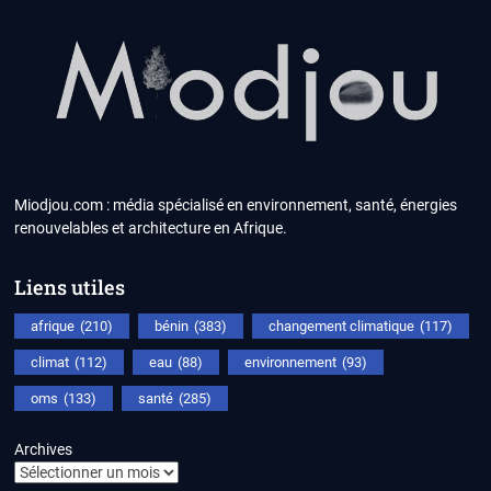
Miodjou.com : média spécialisé en environnement, santé, énergies
renouvelables et architecture en Afrique.
Liens utiles
afrique
(210)
bénin
(383)
changement climatique
(117)
climat
(112)
eau
(88)
environnement
(93)
oms
(133)
santé
(285)
Archives