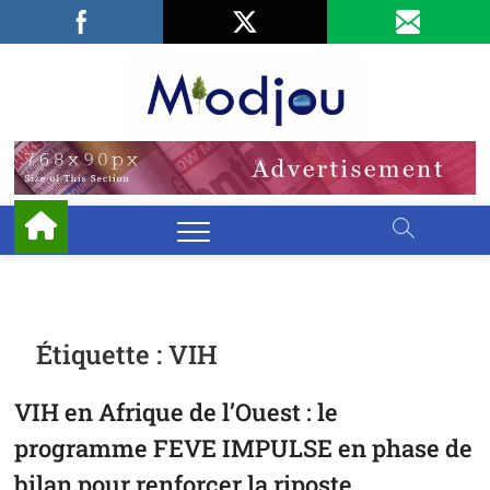
Skip
Facebook
LinkedIn
X
to
content
Miodjo
PRÉSERVONS
NOTRE
ENVIRONNEMENT
Étiquette :
VIH
VIH en Afrique de l’Ouest : le
programme FEVE IMPULSE en phase de
bilan pour renforcer la riposte