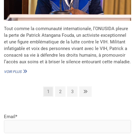
Tout comme la communauté internationale, l’ONUSIDA pleure
la perte de Patrick Atangana Fouda, un activiste exceptionnel
et une figure emblématique de la lutte contre le VIH. Militant
infatigable et voix des personnes vivant avec le VIH, Patrick a
consacré sa vie à défendre les droits humains, à promouvoir
l’accès aux soins et à briser le silence entourant cette maladie.
BERTHILDE
VOIR PLUS
GAHONGAYIRE :
« PATRICK
ATANGANA
Pagination
Page
Page
Page
Next
1
2
3
FOUDA
page
:
des
UN
publications
HÉROS
DE
Email*
LA
LUTTE
CONTRE