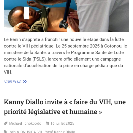
Le Bénin s’apprête à franchir une nouvelle étape dans la lutte
contre le VIH pédiatrique. Le 25 septembre 2025 à Cotonou, le
ministère de la Santé, à travers le Programme Santé de Lutte
contre le Sida (PSLS), lancera officiellement une campagne
nationale d’accélération de la prise en charge pédiatrique du
VIH.
PRISE
VOIR PLUS
EN
CHARGE
PÉDIATRIQUE
Kanny Diallo invite à « faire du VIH, une
DU
VIH
priorité législative et humaine »
AU
BÉNIN :
Michaël Tchokpodo
LANCEMENT
16 juillet 2025
D’UNE
bénin
ONUSIDA
VIH
Yayé Kanny Diallo