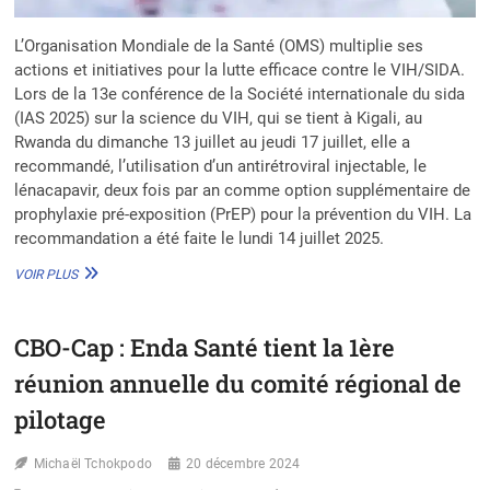
L’Organisation Mondiale de la Santé (OMS) multiplie ses
actions et initiatives pour la lutte efficace contre le VIH/SIDA.
Lors de la 13e conférence de la Société internationale du sida
(IAS 2025) sur la science du VIH, qui se tient à Kigali, au
Rwanda du dimanche 13 juillet au jeudi 17 juillet, elle a
recommandé, l’utilisation d’un antirétroviral injectable, le
lénacapavir, deux fois par an comme option supplémentaire de
prophylaxie pré-exposition (PrEP) pour la prévention du VIH. La
recommandation a été faite le lundi 14 juillet 2025.
PRÉVENTION
VOIR PLUS
DU
VIH :
L’OMS
CBO-Cap : Enda Santé tient la 1ère
RECOMMANDE
UN
réunion annuelle du comité régional de
ANTIRÉTROVIRAL
INJECTABLE
pilotage
DEUX
FOIS
Michaël Tchokpodo
20 décembre 2024
PAR
AN