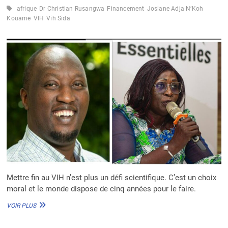
L’APPROCHE
afrique
Dr Christian Rusangwa
Financement
Josiane Adja N’Koh
«
Kouame
VIH
Vih Sida
PROBLÈME
–
IMPACT
HUMAIN
–
SOLUTION
»
Mettre fin au VIH n’est plus un défi scientifique. C’est un choix
moral et le monde dispose de cinq années pour le faire.
METTRE
VOIR PLUS
FIN
AU