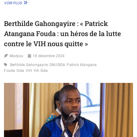
CBO-
VOIR PLUS
CAP :
ENDA
SANTÉ
Berthilde Gahongayire : « Patrick
TIENT
LA
Atangana Fouda : un héros de la lutte
1ÈRE
RÉUNION
contre le VIH nous quitte »
ANNUELLE
DU
Miodjou
18 décembre 2024
COMITÉ
RÉGIONAL
Berthilde Gahongayire
ONUSIDA
Patrick Atangana
DE
Fouda
Sida
VIH
Vih Sida
PILOTAGE