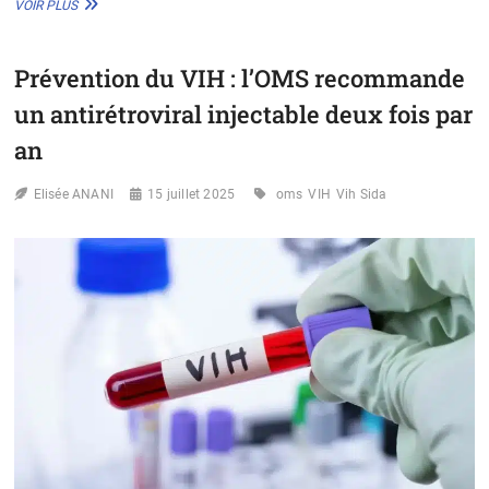
KANNY
VOIR PLUS
DIALLO
INVITE
À
Prévention du VIH : l’OMS recommande
« FAIRE
DU
un antirétroviral injectable deux fois par
VIH,
UNE
an
PRIORITÉ
LÉGISLATIVE
Elisée ANANI
15 juillet 2025
oms
VIH
Vih Sida
ET
HUMAINE
»