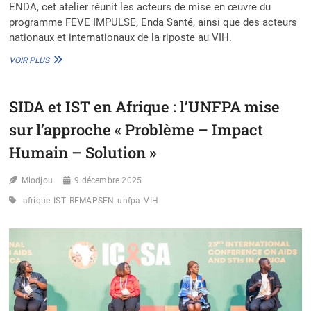
ENDA, cet atelier réunit les acteurs de mise en œuvre du
programme FEVE IMPULSE, Enda Santé, ainsi que des acteurs
nationaux et internationaux de la riposte au VIH.
VIH
VOIR PLUS
EN
AFRIQUE
DE
SIDA et IST en Afrique : l’UNFPA mise
L’OUEST
:
sur l’approche « Problème – Impact
LE
PROGRAMME
Humain – Solution »
FEVE
IMPULSE
Miodjou
9 décembre 2025
EN
PHASE
afrique
IST
REMAPSEN
unfpa
VIH
DE
BILAN
POUR
RENFORCER
LA
RIPOSTE