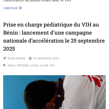
l’association de jeunes vivant avec le VIH.
ACCÉLÉRATION
VOIR PLUS
DE
LA
PRISE
Prise en charge pédiatrique du VIH au
EN
CHARGE
Bénin : lancement d’une campagne
PÉDIATRIQUE
DU
nationale d’accélération le 25 septembre
VIH
2025
:
LE
BÉNIN
Elisée ANANI
18 septembre 2025
DIT
NON
bénin
ONUSIDA
unfpa
unicef
VIH
AUX
NOUVELLES
FORMES
D’INFECTIONS