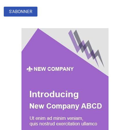
LE
VIH
NOUS
QUITTE »