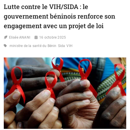
VIH
Lutte contre le VIH/SIDA : le
EST
UN
gouvernement béninois renforce son
TEST
DE
engagement avec un projet de loi
NOS
VALEURS
Elisée ANANI
16 octobre 2025
ET
LE
ministre de la santé du Bénin
Sida
VIH
TEMPS
NOUS
EST
COMPTÉ