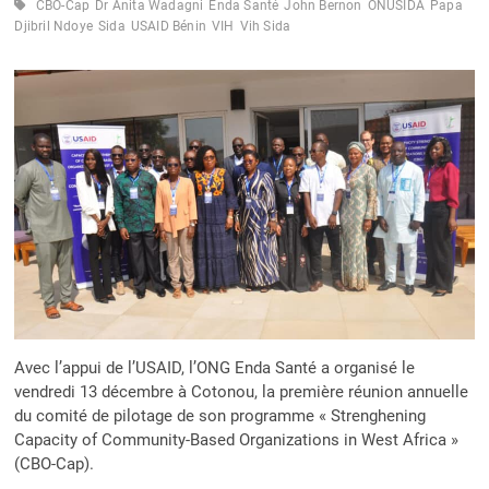
CBO-Cap
Dr Anita Wadagni
Enda Santé
John Bernon
ONUSIDA
Papa
Djibril Ndoye
Sida
USAID Bénin
VIH
Vih Sida
Avec l’appui de l’USAID, l’ONG Enda Santé a organisé le
vendredi 13 décembre à Cotonou, la première réunion annuelle
du comité de pilotage de son programme « Strenghening
Capacity of Community-Based Organizations in West Africa »
(CBO-Cap).