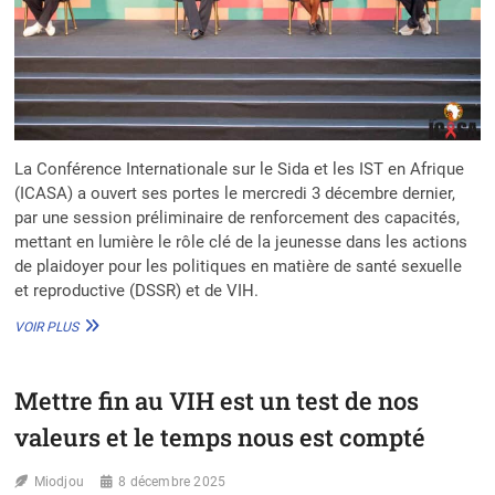
La Conférence Internationale sur le Sida et les IST en Afrique
(ICASA) a ouvert ses portes le mercredi 3 décembre dernier,
par une session préliminaire de renforcement des capacités,
mettant en lumière le rôle clé de la jeunesse dans les actions
de plaidoyer pour les politiques en matière de santé sexuelle
et reproductive (DSSR) et de VIH.
SIDA
VOIR PLUS
ET
IST
EN
Mettre fin au VIH est un test de nos
AFRIQUE
:
valeurs et le temps nous est compté
L’UNFPA
MISE
Miodjou
SUR
8 décembre 2025