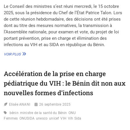
Le Conseil des ministres s’est réuni mercredi, le 15 octobre
2025, sous la présidence du Chef de l’État Patrice Talon. Lors
de cette réunion hebdomadaire, des décisions ont été prises
dont au titre des mesures normatives, la transmission à
l’Assemblée nationale, pour examen et vote, du projet de loi
portant prévention, prise en charge et élimination des
infections au VIH et au SIDA en république du Bénin.
LUTTE
VOIR PLUS
CONTRE
LE
VIH/SIDA
Accélération de la prise en charge
:
LE
pédiatrique du VIH : le Bénin dit non aux
GOUVERNEMENT
BÉNINOIS
nouvelles formes d’infections
RENFORCE
SON
Elisée ANANI
26 septembre 2025
ENGAGEMENT
AVEC
bénin
ministre de la santé du Bénin
ONU
UN
Femmes
ONUSIDA
unesco
unicef
VIH
Vih Sida
PROJET
DE