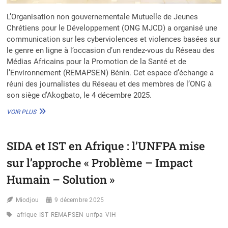
L’Organisation non gouvernementale Mutuelle de Jeunes
Chrétiens pour le Développement (ONG MJCD) a organisé une
communication sur les cyberviolences et violences basées sur
le genre en ligne à l’occasion d’un rendez-vous du Réseau des
Médias Africains pour la Promotion de la Santé et de
l’Environnement (REMAPSEN) Bénin. Cet espace d’échange a
réuni des journalistes du Réseau et des membres de l’ONG à
son siège d’Akogbato, le 4 décembre 2025.
CYBERVIOLENCES
VOIR PLUS
ET
VBG
EN
SIDA et IST en Afrique : l’UNFPA mise
LIGNE :
L’ONG
sur l’approche « Problème – Impact
MJCD
ET
Humain – Solution »
LE
REMAPSEN
Miodjou
9 décembre 2025
BÉNIN
EN
afrique
IST
REMAPSEN
unfpa
VIH
SYNERGIE