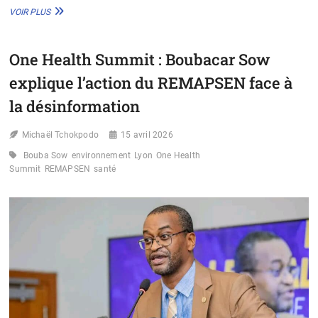
GÉOPOLITIQUE
VOIR PLUS
SANITAIRE
:
L’AFRIQUE
One Health Summit : Boubacar Sow
FACE
AUX
explique l’action du REMAPSEN face à
NOUVEAUX
DÉFIS
la désinformation
MONDIAUX
Michaël Tchokpodo
15 avril 2026
Bouba Sow
environnement
Lyon
One Health
Summit
REMAPSEN
santé