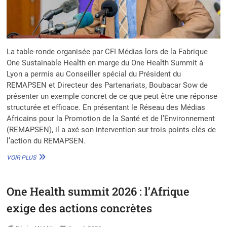
La table-ronde organisée par CFI Médias lors de la Fabrique
One Sustainable Health en marge du One Health Summit à
Lyon a permis au Conseiller spécial du Président du
REMAPSEN et Directeur des Partenariats, Boubacar Sow de
présenter un exemple concret de ce que peut être une réponse
structurée et efficace. En présentant le Réseau des Médias
Africains pour la Promotion de la Santé et de l’Environnement
(REMAPSEN), il a axé son intervention sur trois points clés de
l’action du REMAPSEN.
ONE
VOIR PLUS
HEALTH
SUMMIT :
BOUBACAR
One Health summit 2026 : l’Afrique
SOW
EXPLIQUE
exige des actions concrètes
L’ACTION
DU