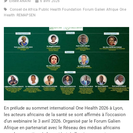
Elisée ANANI
REMAPSEN
6 avril 2026
FACE
Conseil de Africa Public Health Foundation
Forum Galien Afrique
One
À
Health
REMAPSEN
LA
DÉSINFORMATION
En prélude au sommet international One Health 2026 à Lyon,
les acteurs africains de la santé se sont affirmés à l’occasion
d’un webinaire le 3 avril 2026. Organisé par le Forum Galien
Afrique en partenariat avec le Réseau des médias africains