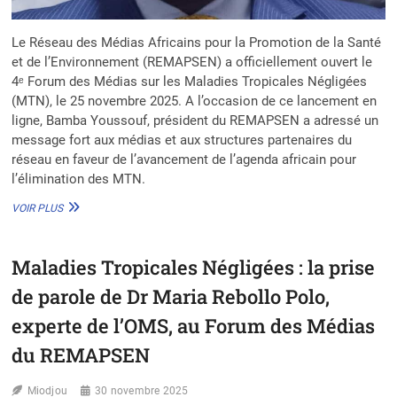
Le Réseau des Médias Africains pour la Promotion de la Santé
et de l’Environnement (REMAPSEN) a officiellement ouvert le
4ᵉ Forum des Médias sur les Maladies Tropicales Négligées
(MTN), le 25 novembre 2025. A l’occasion de ce lancement en
ligne, Bamba Youssouf, président du REMAPSEN a adressé un
message fort aux médias et aux structures partenaires du
réseau en faveur de l’avancement de l’agenda africain pour
l’élimination des MTN.
4ÈME
VOIR PLUS
FORUM
DES
MÉDIAS
Maladies Tropicales Négligées : la prise
:
BAMBA
de parole de Dr Maria Rebollo Polo,
YOUSSOUF
APPELLE
experte de l’OMS, au Forum des Médias
À
du REMAPSEN
UNE
MOBILISATION
ACCRUE
Miodjou
30 novembre 2025
CONTRE