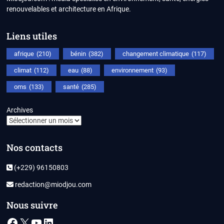
renouvelables et architecture en Afrique.
Liens utiles
afrique
(210)
bénin
(382)
changement climatique
(117)
climat
(112)
eau
(88)
environnement
(93)
oms
(133)
santé
(285)
Archives
Nos contacts
(+229) 96150803
redaction@miodjou.com
Nous suivre
Facebook
X
YouTube
LinkedIn