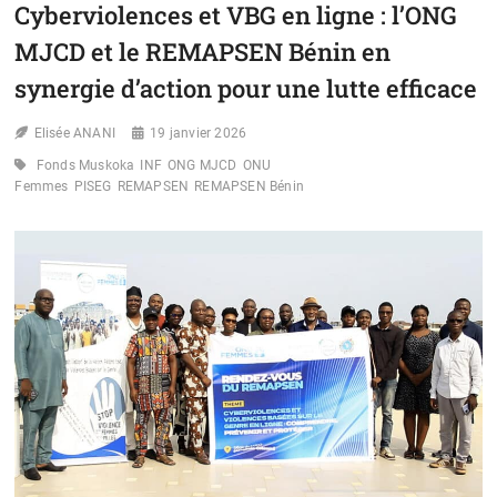
Cyberviolences et VBG en ligne : l’ONG
DU
REMAPSEN
MJCD et le REMAPSEN Bénin en
:
BAMBA
synergie d’action pour une lutte efficace
YOUSSOUF
INTERPELLE
Elisée ANANI
19 janvier 2026
SUR
LA
Fonds Muskoka
INF
ONG MJCD
ONU
RESPONSABILITÉ
Femmes
PISEG
REMAPSEN
REMAPSEN Bénin
COLLECTIVE
FACE
AU
MTN