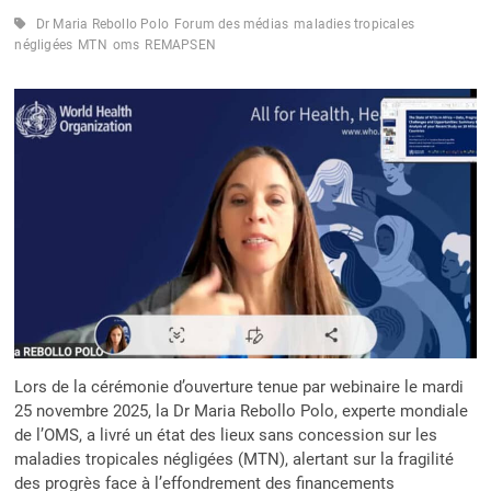
LES
Dr Maria Rebollo Polo
Forum des médias
maladies tropicales
MTN
négligées
MTN
oms
REMAPSEN
Lors de la cérémonie d’ouverture tenue par webinaire le mardi
25 novembre 2025, la Dr Maria Rebollo Polo, experte mondiale
de l’OMS, a livré un état des lieux sans concession sur les
maladies tropicales négligées (MTN), alertant sur la fragilité
des progrès face à l’effondrement des financements