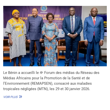
AFRICAINS
POUR
ACCÉLÉRER
L’ÉLIMINATION
DES
MTN
Le Bénin a accueilli le 4ᵉ Forum des médias du Réseau des
Médias Africains pour la Promotion de la Santé et de
l’Environnement (REMAPSEN), consacré aux maladies
tropicales négligées (MTN), les 29 et 30 janvier 2026.
4ᵉ
VOIR PLUS
FORUM
DES
MÉDIAS