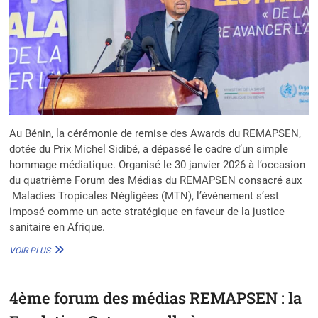
Au Bénin, la cérémonie de remise des Awards du REMAPSEN,
dotée du Prix Michel Sidibé, a dépassé le cadre d’un simple
hommage médiatique. Organisé le 30 janvier 2026 à l’occasion
du quatrième Forum des Médias du REMAPSEN consacré aux
Maladies Tropicales Négligées (MTN), l’événement s’est
imposé comme un acte stratégique en faveur de la justice
sanitaire en Afrique.
AWARDS
VOIR PLUS
DU
REMAPSEN
AU
4ème forum des médias REMAPSEN : la
BÉNIN
: