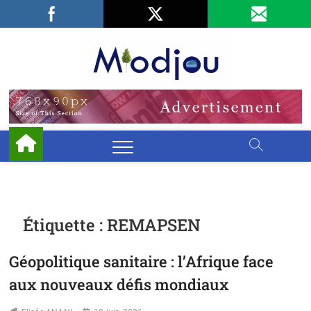
Skip
Facebook
LinkedIn
X
to
content
Miodjo
PRÉSERVONS
NOTRE
ENVIRONNEMENT
Étiquette :
REMAPSEN
Géopolitique sanitaire : l’Afrique face
aux nouveaux défis mondiaux