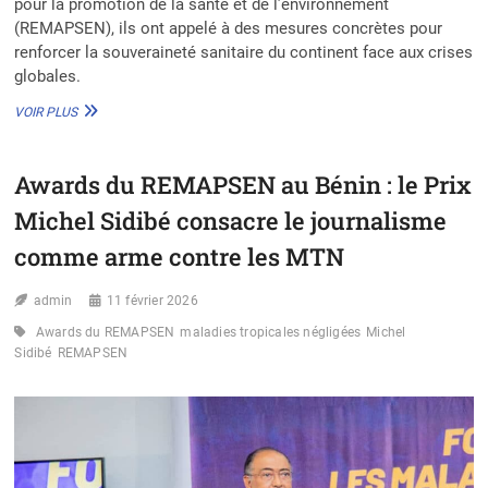
pour la promotion de la santé et de l’environnement
(REMAPSEN), ils ont appelé à des mesures concrètes pour
renforcer la souveraineté sanitaire du continent face aux crises
globales.
ONE
VOIR PLUS
HEALTH
SUMMIT
2026
Awards du REMAPSEN au Bénin : le Prix
:
L’AFRIQUE
Michel Sidibé consacre le journalisme
EXIGE
DES
comme arme contre les MTN
ACTIONS
CONCRÈTES
admin
11 février 2026
Awards du REMAPSEN
maladies tropicales négligées
Michel
Sidibé
REMAPSEN