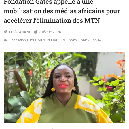
Fondation Gates appelle à une
LE
PRIX
mobilisation des médias africains pour
MICHEL
accélérer l’élimination des MTN
SIDIBÉ
CONSACRE
LE
Elisée ANANI
7 février 2026
JOURNALISME
COMME
Fondation Gates
MTN
REMAPSEN
Thoko Elphick-Pooley
ARME
CONTRE
LES
MTN