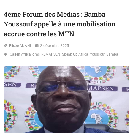
IST
EN
4ème Forum des Médias : Bamba
AFRIQUE
:
Youssouf appelle à une mobilisation
L’UNFPA
MISE
accrue contre les MTN
SUR
L’APPROCHE
Elisée ANANI
2 décembre 2025
«
PROBLÈME
Galien Africa
oms
REMAPSEN
Speak Up Africa
Youssouf Bamba
–
IMPACT
HUMAIN
–
SOLUTION
»