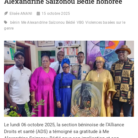
Alexandrine Saïzonou Bédié honorée
LES
RÉSULTATS
Elisée ANANI
ÉLOGIEUX
15 octobre 2025
DE
bénin
Me Alexandrine Saïzonou Bédié
VBG
Violences basées sur le
L’ADS
genre
DANS
SES
6
PAYS
MEMBRES
Le lundi 06 octobre 2025, la section béninoise de l’Alliance
Droits et santé (ADS) a témoigné sa gratitude à Me