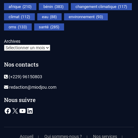
afrique
(210)
bénin
(383)
changement climatique
(117)
climat
(112)
eau
(88)
environnement
(93)
oms
(133)
santé
(285)
Archives
Nos contacts
(+229) 96150803
redaction@miodjou.com
Nous suivre
Facebook
X
YouTube
LinkedIn
Accueil
Qui sommes-nous ?
Nos services