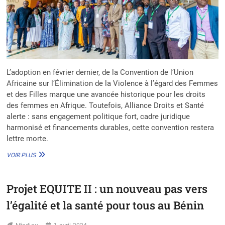
L’adoption en février dernier, de la Convention de l’Union
Africaine sur l’Élimination de la Violence à l’égard des Femmes
et des Filles marque une avancée historique pour les droits
des femmes en Afrique. Toutefois, Alliance Droits et Santé
alerte : sans engagement politique fort, cadre juridique
harmonisé et financements durables, cette convention restera
lettre morte.
ADOPTION
VOIR PLUS
DE
LA
CONVENTION
Projet EQUITE II : un nouveau pas vers
DE
L’UA
l’égalité et la santé pour tous au Bénin
:
L’EXHORTATION