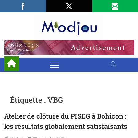
Skip
Facebook
LinkedIn
X
to
content
Miodjo
PRÉSERVONS
NOTRE
ENVIRONNEMENT
Étiquette :
VBG
Atelier de clôture du PISEG à Bohicon :
les résultats globalement satisfaisants