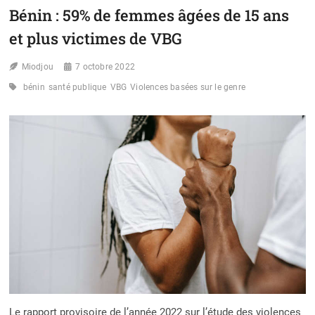
VBG
Bénin : 59% de femmes âgées de 15 ans
ET
GMS
et plus victimes de VBG
DANS
LA
Miodjou
COMMUNE
7 octobre 2022
DE
bénin
santé publique
VBG
Violences basées sur le genre
ZÈ
:
LA
CBDH
S’ENGAGE
AUX
CÔTÉS
DE
NASEF-
ONG
Le rapport provisoire de l’année 2022 sur l’étude des violences