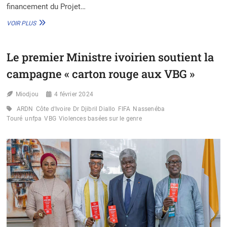
financement du Projet…
PROJET
VOIR PLUS
EQUITE
II
:
Le premier Ministre ivoirien soutient la
UN
NOUVEAU
campagne « carton rouge aux VBG »
PAS
VERS
Miodjou
L’ÉGALITÉ
4 février 2024
ET
ARDN
Côte d'Ivoire
Dr Djibril Diallo
FIFA
Nassenéba
LA
Touré
unfpa
VBG
Violences basées sur le genre
SANTÉ
POUR
TOUS
AU
BÉNIN