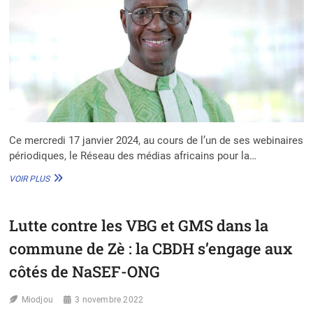
Ce mercredi 17 janvier 2024, au cours de l’un de ses webinaires
périodiques, le Réseau des médias africains pour la…
L’ARDN
VOIR PLUS
DU
DR
DJIBRIL
Lutte contre les VBG et GMS dans la
DIALLO
EN
commune de Zè : la CBDH s’engage aux
CAMPAGNE
CONTRE
côtés de NaSEF-ONG
LES
VIOLENCES
Miodjou
3 novembre 2022
BASÉES