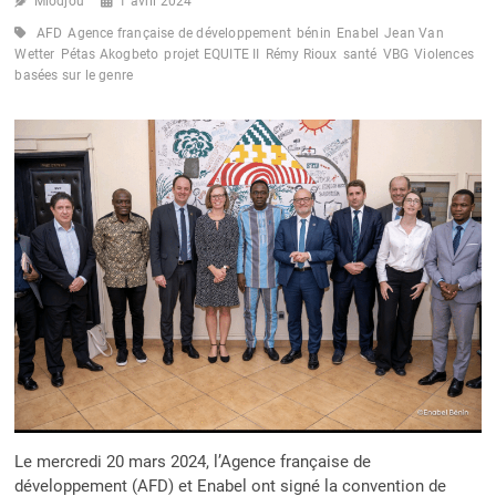
Miodjou
DE
1 avril 2024
ALLIANCE
AFD
Agence française de développement
bénin
Enabel
Jean Van
DROITS
Wetter
Pétas Akogbeto
projet EQUITE II
Rémy Rioux
santé
VBG
Violences
ET
basées sur le genre
SANTÉ
À
DES
ACTIONS
CONCRÈTES
Le mercredi 20 mars 2024, l’Agence française de
développement (AFD) et Enabel ont signé la convention de