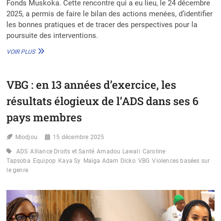
Fonds Muskoka. Cette rencontre qui a eu lieu, le 24 décembre
2025, a permis de faire le bilan des actions menées, d’identifier
les bonnes pratiques et de tracer des perspectives pour la
poursuite des interventions.
ATELIER
VOIR PLUS
DE
CLÔTURE
DU
VBG : en 13 années d’exercice, les
PISEG
À
résultats élogieux de l’ADS dans ses 6
BOHICON
:
pays membres
LES
RÉSULTATS
Miodjou
15 décembre 2025
GLOBALEMENT
SATISFAISANTS
ADS
Alliance Droits et Santé
Amadou Lawali
Caroline
Tapsoba
Equipop
Kaya Sy
Maïga Adam Dicko
VBG
Violences basées sur
le genre