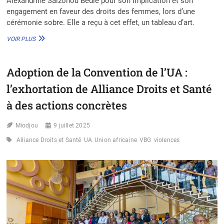
Alexandrine Saizonou Bédié pour son implication et son
engagement en faveur des droits des femmes, lors d’une
cérémonie sobre. Elle a reçu à cet effet, un tableau d’art.
PLAIDOYER
VOIR PLUS
RÉGIONAL
CONTRE
LES
Adoption de la Convention de l’UA :
VBG
:
l’exhortation de Alliance Droits et Santé
ME
ALEXANDRINE
à des actions concrètes
SAÏZONOU
BÉDIÉ
Miodjou
9 juillet 2025
HONORÉE
Alliance Droits et Santé
UA
Union africaine
VBG
violences