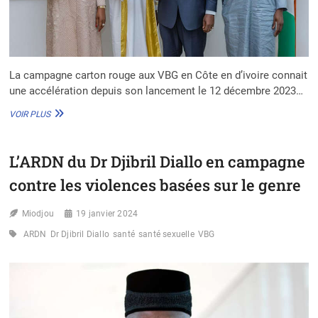
La campagne carton rouge aux VBG en Côte en d’ivoire connait
une accélération depuis son lancement le 12 décembre 2023…
LE
VOIR PLUS
PREMIER
MINISTRE
IVOIRIEN
L’ARDN du Dr Djibril Diallo en campagne
SOUTIENT
LA
contre les violences basées sur le genre
CAMPAGNE
«
Miodjou
CARTON
19 janvier 2024
ROUGE
ARDN
Dr Djibril Diallo
santé
santé sexuelle
VBG
AUX
VBG
»