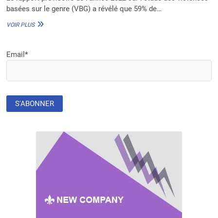
basées sur le genre (VBG) a révélé que 59% de…
BÉNIN :
VOIR PLUS
59%
DE
FEMMES
Email*
ÂGÉES
DE
15
ANS
ET
PLUS
VICTIMES
DE
VBG