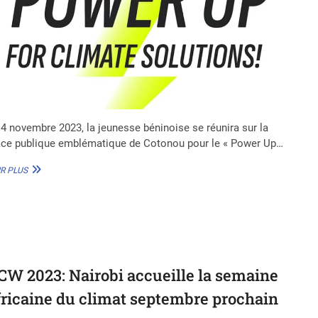
 4 novembre 2023, la jeunesse béninoise se réunira sur la
ace publique emblématique de Cotonou pour le « Power Up…
POWER
R PLUS
UP
BÉNIN
:
UNE
JEUNESSE
ENGAGÉE
POUR
UN
CW 2023: Nairobi accueille la semaine
AVENIR
fricaine du climat septembre prochain
ÉNERGÉTIQUE
DURABLE