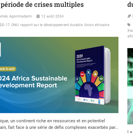
UN
 période de crises multiples
d
COUP
DUR
oméo Agonmadami
12 août 2024
POUR
LA
DD 17
ONU
rapport sur le développement durable
Union africaine
SANTÉ
Xi
EN
afr
AFRIQUE
rique, un continent riche en ressources et en potentiel
in, fait face à une série de défis complexes exacerbés par…
La