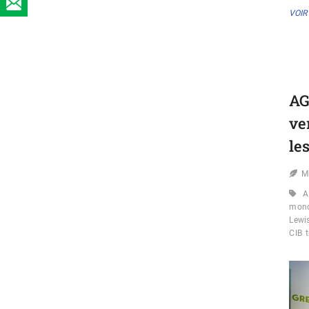
VOIR
AG
ve
le
M
A
mond
Lewi
CIB