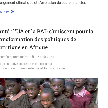
angement climatique et d’évolution du cadre financier.
MTN
R PLUS
:
DES
EXPERTS
DE
anté : l’UA et la BAD s’unissent pour la
L’UA
EN
ransformation des politiques de
SYNERGIE
utritions en Afrique
D’ACTIONS
POUR
LEUR
Roméo Agonmadami
27 août 2024
ÉRADICATION
bad
Initiative Leaders africains pour la
rition
malnutrition
santé
unicef
Union africaine