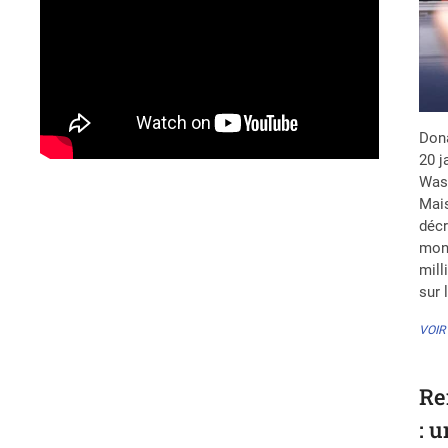
Dona
20 j
Wash
Mais
décr
mond
mill
sur 
VOIR
Re
: 