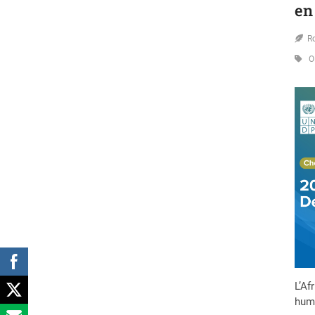
en
R
O
L’Af
huma