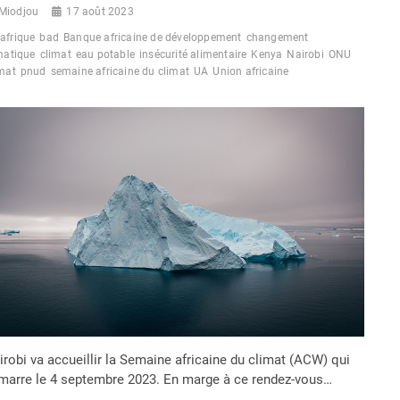
Miodjou
17 août 2023
afrique
bad
Banque africaine de développement
changement
matique
climat
eau potable
insécurité alimentaire
Kenya
Nairobi
ONU
mat
pnud
semaine africaine du climat
UA
Union africaine
irobi va accueillir la Semaine africaine du climat (ACW) qui
marre le 4 septembre 2023. En marge à ce rendez-vous…