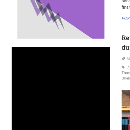
sans
fina
VOIR
Re
du
M
A
Tru
Gheb