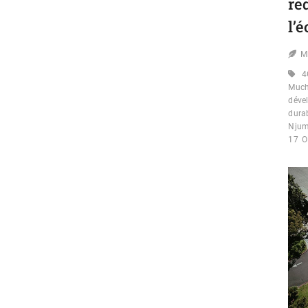
re
l’
M
4
Muc
déve
dura
Nju
17
O