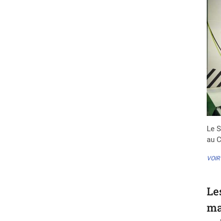
Le S
au C
VOIR
Le
ma