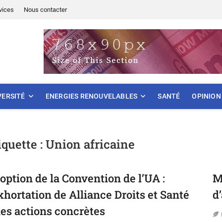
vices
Nous contacter
ONNEMENT
VERSITÉ
ENERGIES RENOUVELABLES
SANTÉ
OPINION
iquette :
Union africaine
option de la Convention de l’UA :
M
exhortation de Alliance Droits et Santé
d
des actions concrètes