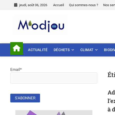
Skip
jeudi, août 06, 2026
Accueil
Qui sommes-nous ?
Nos ser
to
content
Miodjou
PRÉSERVONS NOTRE ENVIR
ACTUALITÉ
DÉCHETS
CLIMAT
BIODI
Email*
Ét
Ad
l’
à 