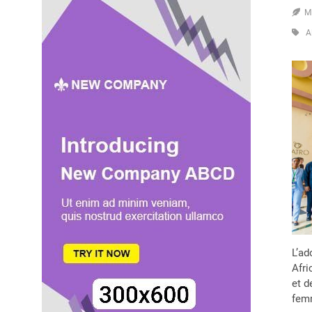
M
A
L’ad
Afri
et d
femm