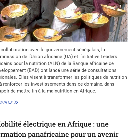
 collaboration avec le gouvernement sénégalais, la
mmission de l’Union africaine (UA) et l’initiative Leaders
icains pour la nutrition (ALN) de la Banque africaine de
veloppement (BAD) ont lancé une série de consultations
ionales. Elles visent à transformer les politiques de nutrition
 à renforcer les investissements dans ce domaine, dans
spoir de mettre fin à la malnutrition en Afrique.
SANTÉ
R PLUS
:
L’UA
ET
obilité électrique en Afrique : une
LA
BAD
ormation panafricaine pour un avenir
S’UNISSENT