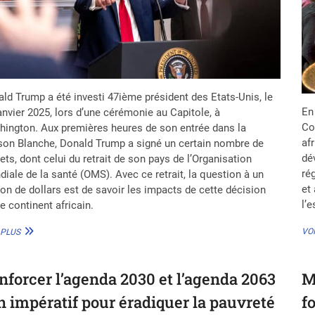
ld Trump a été investi 47ième président des Etats-Unis, le
En
anvier 2025, lors d’une cérémonie au Capitole, à
Co
ington. Aux premières heures de son entrée dans la
afr
on Blanche, Donald Trump a signé un certain nombre de
dé
ets, dont celui du retrait de son pays de l’Organisation
rég
iale de la santé (OMS). Avec ce retrait, la question à un
et
ion de dollars est de savoir les impacts de cette décision
l’e
le continent africain.
RETRAIT
VOI
 PLUS
DES
ETATS-
UNIS
nforcer l’agenda 2030 et l’agenda 2063
M
DE
L’OMS
un impératif pour éradiquer la pauvreté
f
: