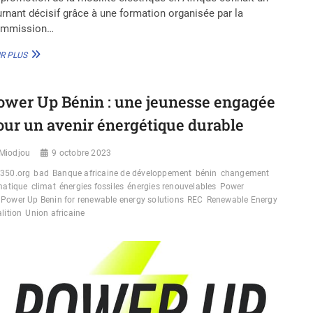
urnant décisif grâce à une formation organisée par la
mmission…
MOBILITÉ
R PLUS
ÉLECTRIQUE
EN
AFRIQUE
ower Up Bénin : une jeunesse engagée
:
UNE
our un avenir énergétique durable
FORMATION
PANAFRICAINE
Miodjou
POUR
9 octobre 2023
UN
350.org
bad
Banque africaine de développement
bénin
changement
AVENIR
matique
climat
énergies fossiles
énergies renouvelables
Power
DURABLE
Power Up Benin for renewable energy solutions
REC
Renewable Energy
lition
Union africaine