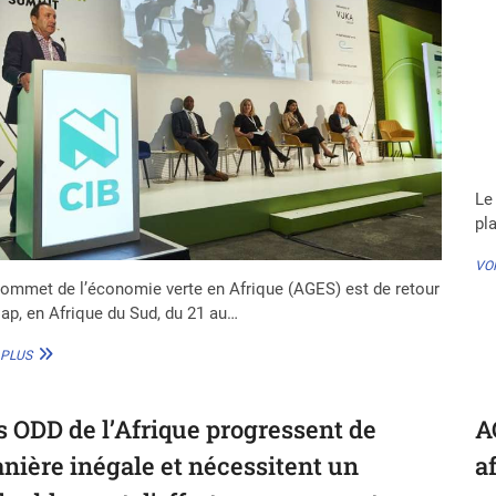
Le
pl
VOI
ommet de l’économie verte en Afrique (AGES) est de retour
ap, en Afrique du Sud, du 21 au…
AGES
 PLUS
AU
CAP
:
s ODD de l’Afrique progressent de
A
CATALYSER
LA
nière inégale et nécessitent un
a
CROISSANCE
VERTE