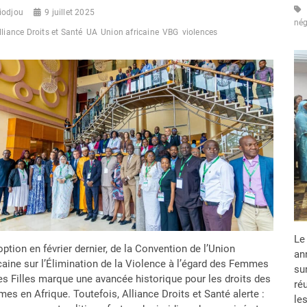
iodjou
9 juillet 2025
nég
lliance Droits et Santé
UA
Union africaine
VBG
violences
Le 
option en février dernier, de la Convention de l’Union
an
caine sur l’Élimination de la Violence à l’égard des Femmes
su
es Filles marque une avancée historique pour les droits des
ré
es en Afrique. Toutefois, Alliance Droits et Santé alerte :
le