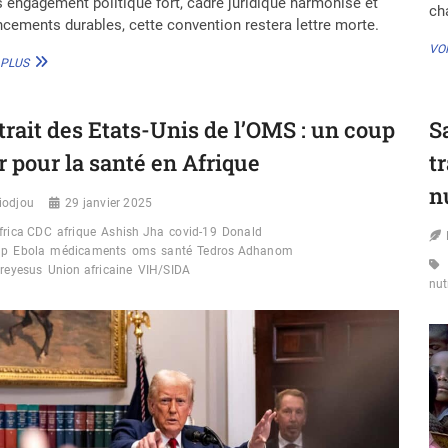
 engagement politique fort, cadre juridique harmonisé et
ch
ncements durables, cette convention restera lettre morte.
VOI
ADOPTION
 PLUS
DE
LA
CONVENTION
trait des Etats-Unis de l’OMS : un coup
S
DE
L’UA
r pour la santé en Afrique
t
:
L’EXHORTATION
n
iodjou
DE
29 janvier 2025
ALLIANCE
frica CDC
afrique
Ashish Jha
covid-19
Donald
DROITS
mp
Ebola
médicaments
oms
santé
Tedros Adhanom
ET
reyesus
Union africaine
VIH/SIDA
SANTÉ
nut
À
DES
ACTIONS
CONCRÈTES