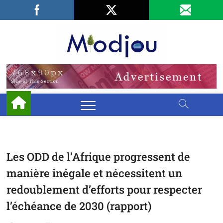
Skip
Facebook
LinkedIn
X
to
content
Miodjo
PRÉSERVONS
NOTRE
ENVIRONNEMENT
Les ODD de l’Afrique progressent de
manière inégale et nécessitent un
redoublement d’efforts pour respecter
l’échéance de 2030 (rapport)