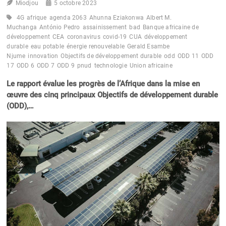
Miodjou
5 octobre 2023
4G
afrique
agenda 2063
Ahunna Eziakonwa
Albert M.
Muchanga
António Pedro
assainissement
bad
Banque africaine de
développement
CEA
coronavirus
covid-19
CUA
développement
durable
eau potable
énergie renouvelable
Gerald Esambe
Njume
innovation
Objectifs de développement durable
odd
ODD 11
ODD
17
ODD 6
ODD 7
ODD 9
pnud
technologie
Union africaine
Le rapport évalue les progrès de l’Afrique dans la mise en
œuvre des cinq principaux Objectifs de développement durable
(ODD),…