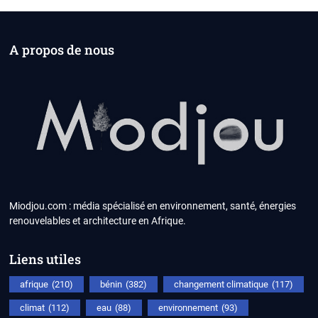
A propos de nous
Miodjou.com : média spécialisé en environnement, santé, énergies
renouvelables et architecture en Afrique.
Liens utiles
afrique
(210)
bénin
(382)
changement climatique
(117)
climat
(112)
eau
(88)
environnement
(93)