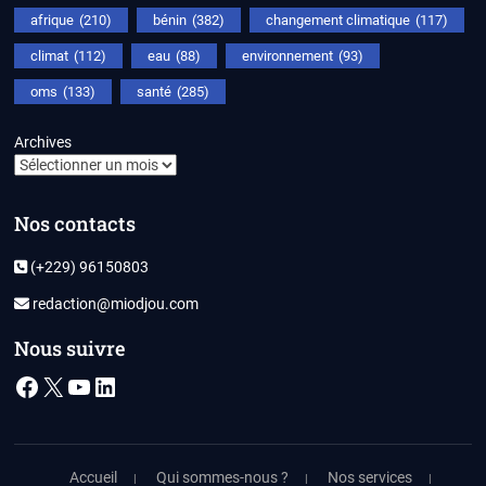
afrique
(210)
bénin
(382)
changement climatique
(117)
climat
(112)
eau
(88)
environnement
(93)
oms
(133)
santé
(285)
Archives
Nos contacts
(+229) 96150803
redaction@miodjou.com
Nous suivre
Facebook
X
YouTube
LinkedIn
Accueil
Qui sommes-nous ?
Nos services