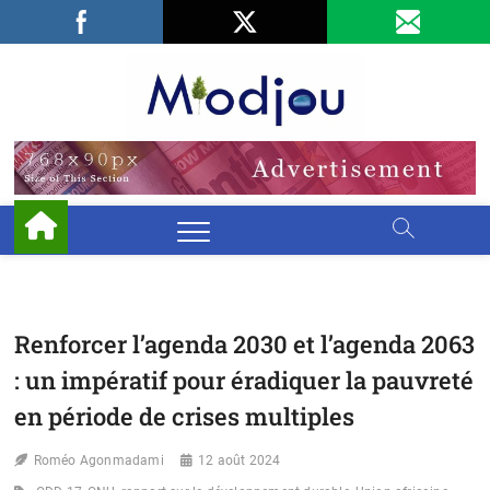
Skip
Facebook
LinkedIn
X
to
content
Miodjo
PRÉSERVONS
NOTRE
ENVIRONNEMENT
Renforcer l’agenda 2030 et l’agenda 2063
: un impératif pour éradiquer la pauvreté
en période de crises multiples
Roméo Agonmadami
12 août 2024