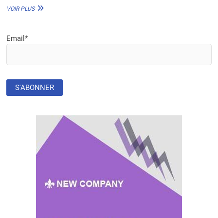
AIRQO
VOIR PLUS
:
UNE
SOLUTION
Email*
INNOVANTE
POUR
CONTRER
LA
POLLUTION
ATMOSPHÉRIQUE