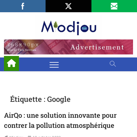
Skip
Facebook
LinkedIn
X
to
content
Miodjo
PRÉSERVONS
NOTRE
ENVIRONNEMENT
Étiquette :
Google
AirQo : une solution innovante pour
contrer la pollution atmosphérique