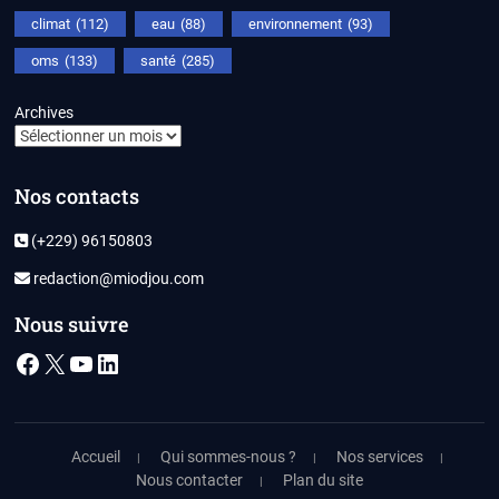
climat
(112)
eau
(88)
environnement
(93)
oms
(133)
santé
(285)
Archives
Nos contacts
(+229) 96150803
redaction@miodjou.com
Nous suivre
Facebook
X
YouTube
LinkedIn
Accueil
Qui sommes-nous ?
Nos services
Nous contacter
Plan du site