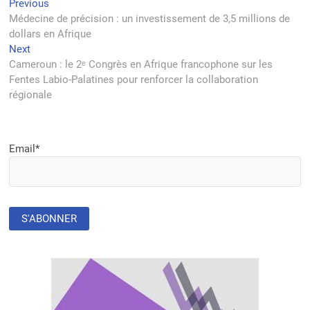
Navigation
Previous
Previous
post:
Médecine de précision : un investissement de 3,5 millions de
de
dollars en Afrique
l’article
Next
Next
post:
Cameroun : le 2ᵉ Congrès en Afrique francophone sur les
Fentes Labio-Palatines pour renforcer la collaboration
régionale
Email*