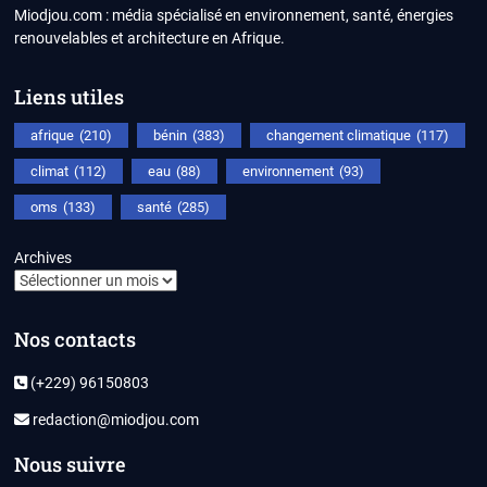
Miodjou.com : média spécialisé en environnement, santé, énergies
renouvelables et architecture en Afrique.
Liens utiles
afrique
(210)
bénin
(383)
changement climatique
(117)
climat
(112)
eau
(88)
environnement
(93)
oms
(133)
santé
(285)
Archives
Nos contacts
(+229) 96150803
redaction@miodjou.com
Nous suivre