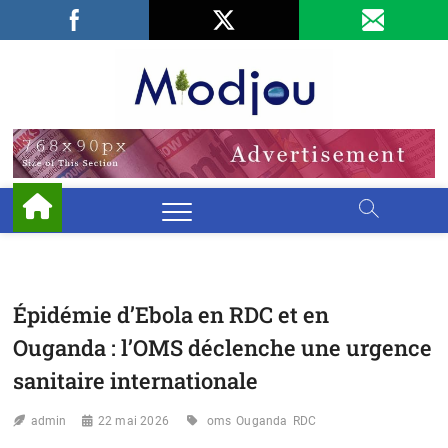
Skip
Facebook
LinkedIn
X
to
content
Miodjo
PRÉSERVONS
NOTRE
ENVIRONNEMENT
Épidémie d’Ebola en RDC et en
Ouganda : l’OMS déclenche une urgence
sanitaire internationale
admin
22 mai 2026
oms
Ouganda
RDC