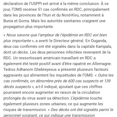
déclaration de l’USPPI est arrivé à la même conclusion. À ce
jour, l’OMS recense 51 cas confirmés en RDC, principalement
dans les provinces de l’Ituri et du Nord-Kivu, notamment à
Bunia et Goma. Mais les autorités sanitaires craignent une
propagation plus importante.
«
Nous savons que l’ampleur de l’épidémie en RDC est bien
plus importante
», a averti le Directeur général. En Ouganda,
deux cas confirmés ont été signalés dans la capitale Kampala,
dont un décès. Les deux personnes infectées revenaient de la
RDC. Un ressortissant américain travaillant en RDC a
également été testé positif avant d’être rapatrié en Allemagne.
Tedros Adhanom Ghebreyesus a présenté plusieurs facteurs
aggravants qui alimentent les inquiétudes de l’OMS. «
Outre les
cas confirmés, on dénombre près de 600 cas suspects et 139
décès suspects
», a-t-il indiqué, ajoutant que ces chiffres
pourraient encore augmenter en raison de la circulation
prolongée du virus avant sa détection. L’épidémie touche
également plusieurs zones urbaines, ce qui augmente les
risques de transmission. «
Des décès ont été signalés parmi le
personnel soignant, ce qui indique une transmission