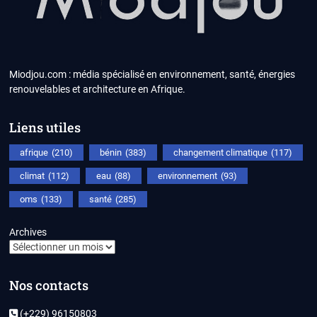
Miodjou.com : média spécialisé en environnement, santé, énergies
renouvelables et architecture en Afrique.
Liens utiles
afrique
(210)
bénin
(383)
changement climatique
(117)
climat
(112)
eau
(88)
environnement
(93)
oms
(133)
santé
(285)
Archives
Nos contacts
(+229) 96150803