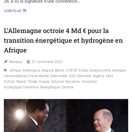
28, a vu la signature d’une convention…
FONDS
VOIR PLUS
D’ÉTUDE
CLIMAT
:
L’Allemagne octroie 4 Md € pour la
LA
BOAD
transition énergétique et hydrogène en
ET
L’AFD
Afrique
SIGNENT
UNE
Miodjou
22 novembre 2023
CONVENTION
MAJEURE
afrique
Allemagne
Angola
Berlin
COP28
Dubaï
énergie verte
énergies
À
renouvelables
Frank-Walter Steinmeier
G20
Namibie
Nigéria
Olaf
DUBAÏ
Scholz
Rainer Thiele
Svenja Schulze
Tanzanie
transition
écologique
transition énergétique
Zambie