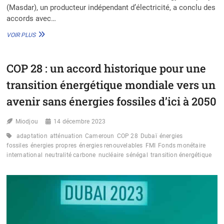
(Masdar), un producteur indépendant d’électricité, a conclu des
accords avec…
MASDAR
VOIR PLUS
SIGNE
DES
ACCORDS
COP 28 : un accord historique pour une
MAJEURS
POUR
transition énergétique mondiale vers un
10
GW
avenir sans énergies fossiles d’ici à 2050
D’ÉNERGIES
RENOUVELABLES
Miodjou
14 décembre 2023
EN
AFRIQUE
adaptation
atténuation
Cameroun
COP 28
Dubaï
énergies
D’ICI
fossiles
énergies propres
énergies renouvelables
FMI
Fonds monétaire
2030
international
neutralité carbone
nucléaire
sénégal
transition énergétique