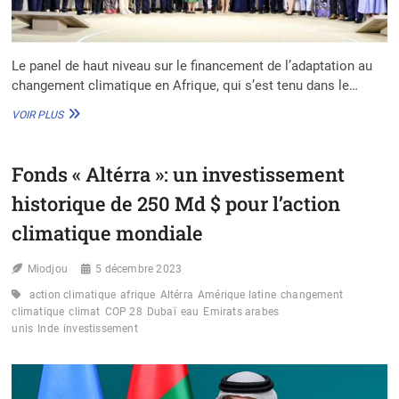
Le panel de haut niveau sur le financement de l’adaptation au
changement climatique en Afrique, qui s’est tenu dans le…
COP
VOIR PLUS
28
:
UNE
Fonds « Altérra »: un investissement
PLATEFORME
DE
historique de 250 Md $ pour l’action
LEADERSHIP
AFRICAINE
climatique mondiale
POUR
L’ACCÉLÉRATION
Miodjou
5 décembre 2023
DE
L’ADAPTATION
action climatique
afrique
Altérra
Amérique latine
changement
CLIMATIQUE
climatique
climat
COP 28
Dubaï
eau
Emirats arabes
unis
Inde
investissement