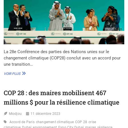
La 28e Conférence des parties des Nations unies sur le
changement climatique (COP28) conclut avec un accord pour
une transition…
COP
VOIR PLUS
28
:
UN
COP 28 : des maires mobilisent 467
ACCORD
HISTORIQUE
millions $ pour la résilience climatique
POUR
UNE
Miodjou
TRANSITION
11 décembre 2023
ÉNERGÉTIQUE
Accord de Paris
changement climatique
COP 28
crise
MONDIALE
climatique
Dubaï
environnement
Expo City Dubaï
maires
résilience