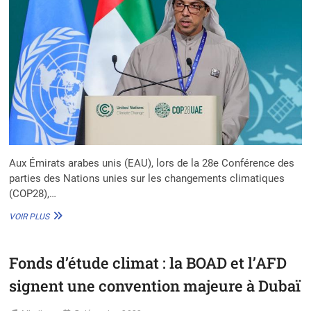
Aux Émirats arabes unis (EAU), lors de la 28e Conférence des
parties des Nations unies sur les changements climatiques
(COP28),…
FONDS
VOIR PLUS
« ALTÉRRA »:
UN
INVESTISSEMENT
Fonds d’étude climat : la BOAD et l’AFD
HISTORIQUE
DE
signent une convention majeure à Dubaï
250
MD