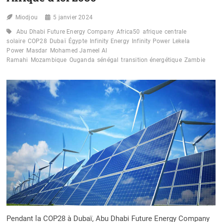
Miodjou
5 janvier 2024
Abu Dhabi Future Energy Company
Africa50
afrique
centrale
solaire
COP28
Dubaï
Égypte
Infinity Energy
Infinity Power
Lekela
Power
Masdar
Mohamed Jameel Al
Ramahi
Mozambique
Ouganda
sénégal
transition énergétique
Zambie
Pendant la COP28 à Dubaï, Abu Dhabi Future Energy Company