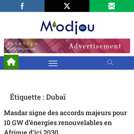
Skip
Facebook
LinkedIn
X
to
content
Miodjo
PRÉSERVONS
NOTRE
ENVIRONNEMENT
Étiquette :
Dubaï
Masdar signe des accords majeurs pour
10 GW d’énergies renouvelables en
Afrique d’ici 2030