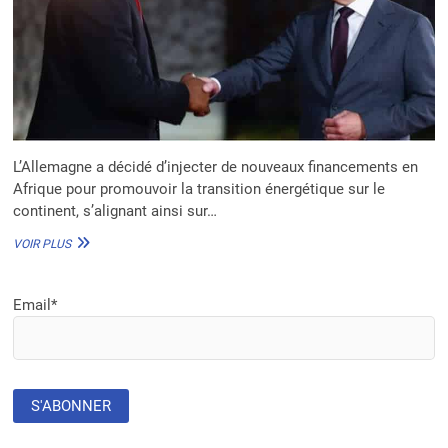
L’Allemagne a décidé d’injecter de nouveaux financements en
Afrique pour promouvoir la transition énergétique sur le
continent, s’alignant ainsi sur…
L’ALLEMAGNE
VOIR PLUS
OCTROIE
4
MD
Email*
€
POUR
LA
TRANSITION
ÉNERGÉTIQUE
ET
HYDROGÈNE
EN