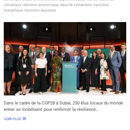
VERS
climatique
résilience économique
sécurité alimentaire
transition
UN
énergétique
transition équitable
AVENIR
SANS
ÉNERGIES
FOSSILES
D’ICI
À
2050
Dans le cadre de la COP28 à Dubaï, 250 élus locaux du monde
entier se mobilisent pour renforcer la résilience…
COP
VOIR PLUS
28
: