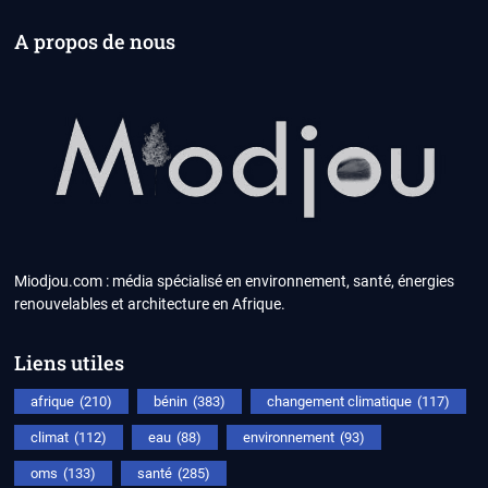
A propos de nous
Miodjou.com : média spécialisé en environnement, santé, énergies
renouvelables et architecture en Afrique.
Liens utiles
afrique
(210)
bénin
(383)
changement climatique
(117)
climat
(112)
eau
(88)
environnement
(93)
oms
(133)
santé
(285)