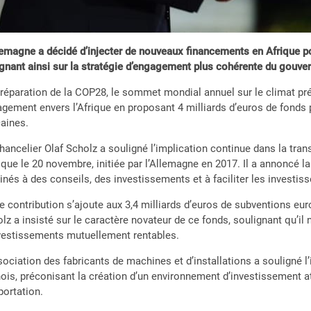
lemagne a décidé d’injecter de nouveaux financements en Afrique po
ignant ainsi sur la stratégie d’engagement plus cohérente du gouve
réparation de la COP28, le sommet mondial annuel sur le climat pré
gement envers l’Afrique en proposant 4 milliards d’euros de fonds 
caines.
hancelier Olaf Scholz a souligné l’implication continue dans la tran
rique le 20 novembre, initiée par l’Allemagne en 2017. Il a annoncé l
inés à des conseils, des investissements et à faciliter les investis
e contribution s’ajoute aux 3,4 milliards d’euros de subventions eur
lz a insisté sur le caractère novateur de ce fonds, soulignant qu’il
vestissements mutuellement rentables.
sociation des fabricants de machines et d’installations a souligné l
ois, préconisant la création d’un environnement d’investissement at
portation.