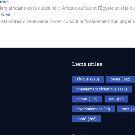
vigation
Previous
vious
post:
ers africains de la durabilité : l’Afrique du Sud et l’Égypte en tête
Next
Next
rticle
post:
Mainstream Renewable Power conclut le financement d’un projet so
Liens utiles
afrique
(210)
bénin
(382)
changement climatique
(117)
climat
(112)
eau
(88)
environnement
(93)
oms
(1
santé
(285)