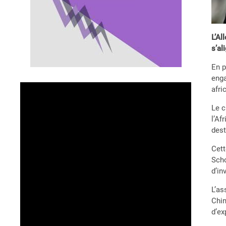
L’Al
s’al
En p
enga
afri
Le c
l’Af
dest
Cett
Scho
d’in
L’as
Chin
d’ex