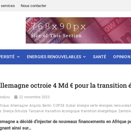
 services
Nous contacter
ONNEMENT
VERSITÉ
ENERGIES RENOUVELABLES
SANTÉ
OPINION
Allemagne octroie 4 Md € pour la transition
iodjou
22 novembre 2023
frique
Allemagne
Angola
Berlin
COP28
Dubaï
énergie verte
énergies renouvela
e
Svenja Schulze
Tanzanie
transition écologique
transition énergétique
Zambie
lemagne a décidé d’injecter de nouveaux financements en Afrique po
ignant ainsi sur…