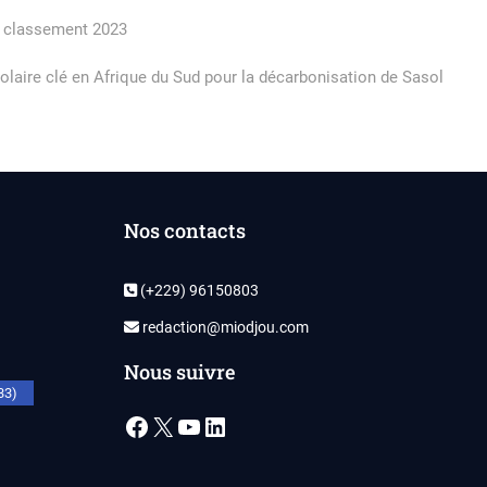
 du classement 2023
laire clé en Afrique du Sud pour la décarbonisation de Sasol
Nos contacts
(+229) 96150803
redaction@miodjou.com
Nous suivre
33)
Facebook
X
YouTube
LinkedIn