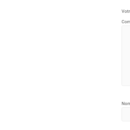
Votr
Com
No