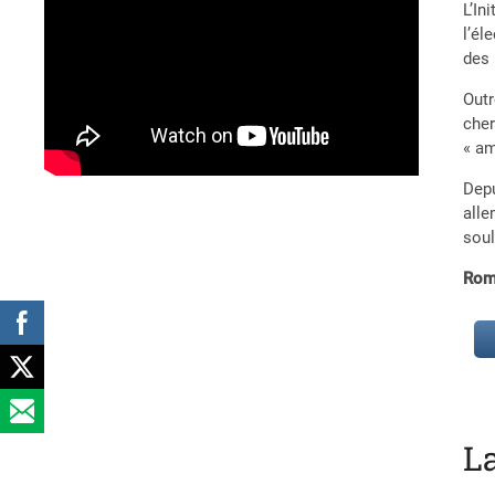
L’In
l’él
des 
Outr
cher
« am
Depu
alle
soul
Rom
L