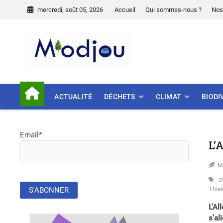
Skip
mercredi, août 05, 2026
Accueil
Qui sommes-nous ?
Nos
to
content
Miodjou
PRÉSERVONS NOTRE ENVIR
ACTUALITÉ
DÉCHETS
CLIMAT
BIODI
Email*
L’
M
a
Thiel
L’Al
s’al