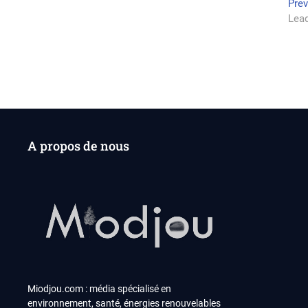
Na
Pre
Lead
de
l’a
A propos de nous
Miodjou.com : média spécialisé en
environnement, santé, énergies renouvelables