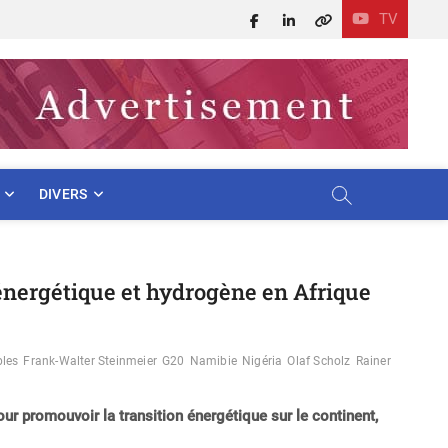
TV
Facebook
LinkedIn
X
DIVERS
 énergétique et hydrogène en Afrique
bles
Frank-Walter Steinmeier
G20
Namibie
Nigéria
Olaf Scholz
Rainer
ur promouvoir la transition énergétique sur le continent,