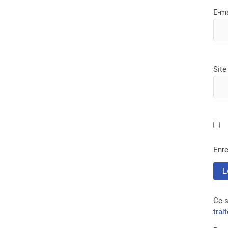
E-m
Site
Enre
Ce s
trai