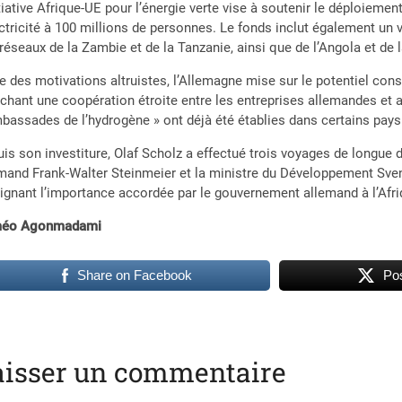
itiative Afrique-UE pour l’énergie verte vise à soutenir le déploieme
ectricité à 100 millions de personnes. Le fonds inclut également un 
réseaux de la Zambie et de la Tanzanie, ainsi que de l’Angola et de 
e des motivations altruistes, l’Allemagne mise sur le potentiel cons
chant une coopération étroite entre les entreprises allemandes et
bassades de l’hydrogène » ont déjà été établies dans certains pays
is son investiture, Olaf Scholz a effectué trois voyages de longue d
mand Frank-Walter Steinmeier et la ministre du Développement Svenj
ignant l’importance accordée par le gouvernement allemand à l’Afriqu
éo Agonmadami
Share on Facebook
Pos
aisser un commentaire