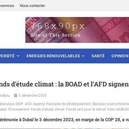
services
Nous contacter
ONNEMENT
VERSITÉ
ENERGIES RENOUVELABLES
SANTÉ
OPINION
nds d’étude climat : la BOAD et l’AFD signe
iodjou
5 décembre 2023
bdoulaye DIOP
AFD
Agence française de développement
Banque ouest-africain
ubaï
Financement
Fonds d'étude climat
Fonds vert pour le climat
Kako NUBUK
érémonie à Dubaï le 3 décembre 2023, en marge de la COP 28, a vu