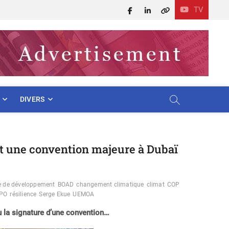
TV
Facebook
LinkedIn
X
DIVERS
nt une convention majeure à Dubaï
e de développement
BOAD
changement climatique
climat
COP
PO
résilience
Serge Ekue
UEMOA
 la signature d’une convention…