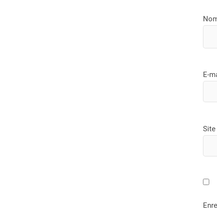
No
E-m
Site
Enre