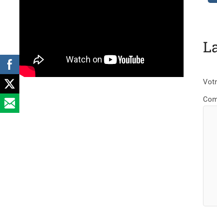
L
Votr
Com