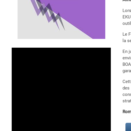
Lors
EKUE
outi
Le F
la s
En j
envi
BOAD
gara
Cett
des 
cons
stra
Rom