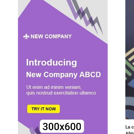
La c
Afri