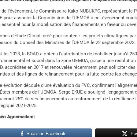
 de l’événement, le Commissaire Kako NUBUKPO, représentant le Pr
 pour associer la Commission de l’UEMOA à cet événement crucial, 
l essentiel pour la mobilisation des financements en faveur du dév
onds d’Étude Climat, créé pour soutenir les projets climatiques par d
ession du Conseil des Ministres de l’UEMOA le 22 septembre 2023.
uillet 2023, la BOAD a obtenu l’autorisation de mobiliser jusqu’à 250
ronnemental et social dans la zone UEMOA, grâce à une résolution d
, accréditée en 2017 et renouvelée récemment, peut solliciter des 
nties et des lignes de refinancement pour la lutte contre les chan
e évolution découle d’une évaluation du FVC, confirmant l’alignemen
États membres de l’UEMOA. Serge EKUE a souligné l’engagement de 
acrant 25% de ses financements au renforcement de la résilience
tégique 2021-2025.
éo Agonmadami
Share on Facebook
Pos