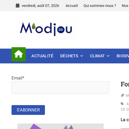
Skip
vendredi, août 07, 2026
Accueil
Qui sommes-nous ?
Nos 
to
content
Miodjou
PRÉSERVONS NOTRE ENVIR
ACTUALITÉ
DÉCHETS
CLIMAT
BIODI
Email*
Fo
M
A
28
D
La c