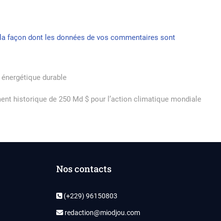
r la façon dont les données de vos commentaires sont
 énergétique durable
ment historique de 250 Md $ pour l’action climatique mondiale
Nos contacts
(+229) 96150803
redaction@miodjou.com