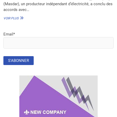
(Masdar), un producteur indépendant d’électricité, a conclu des
accords avec…
MASDAR
VOIR PLUS
SIGNE
DES
ACCORDS
Email*
MAJEURS
POUR
10
GW
D’ÉNERGIES
RENOUVELABLES
EN
AFRIQUE
D’ICI
2030