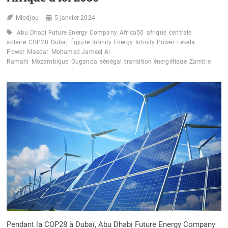
Miodjou
5 janvier 2024
Abu Dhabi Future Energy Company
Africa50
afrique
centrale
solaire
COP28
Dubaï
Égypte
Infinity Energy
Infinity Power
Lekela
Power
Masdar
Mohamed Jameel Al
Ramahi
Mozambique
Ouganda
sénégal
transition énergétique
Zambie
Pendant la COP28 à Dubaï, Abu Dhabi Future Energy Company