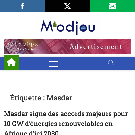
Skip
Facebook
LinkedIn
X
to
content
Miodjo
PRÉSERVONS
NOTRE
ENVIRONNEMENT
Étiquette :
Masdar
Masdar signe des accords majeurs pour
10 GW d’énergies renouvelables en
Afrique d’ici 2030