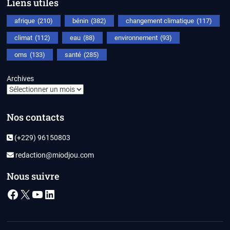
Liens utiles
afrique
(210)
bénin
(382)
changement climatique
(117)
climat
(112)
eau
(88)
environnement
(93)
oms
(133)
santé
(285)
Archives
Nos contacts
(+229) 96150803
redaction@miodjou.com
Nous suivre
Facebook
X
YouTube
LinkedIn