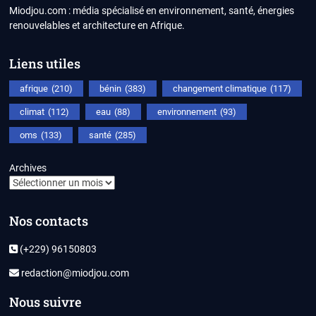
Miodjou.com : média spécialisé en environnement, santé, énergies
renouvelables et architecture en Afrique.
Liens utiles
afrique
(210)
bénin
(383)
changement climatique
(117)
climat
(112)
eau
(88)
environnement
(93)
oms
(133)
santé
(285)
Archives
Nos contacts
(+229) 96150803
redaction@miodjou.com
Nous suivre