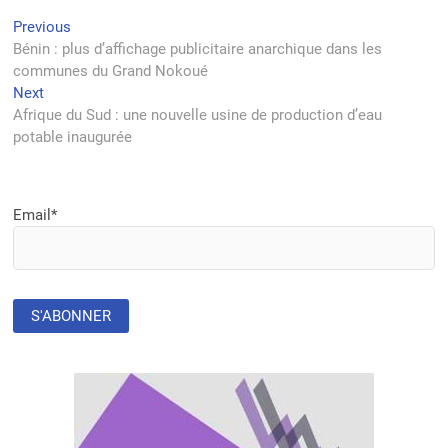
Navigation
Previous
Previous
post:
Bénin : plus d’affichage publicitaire anarchique dans les
de
communes du Grand Nokoué
l’article
Next
Next
post:
Afrique du Sud : une nouvelle usine de production d’eau
potable inaugurée
Email*