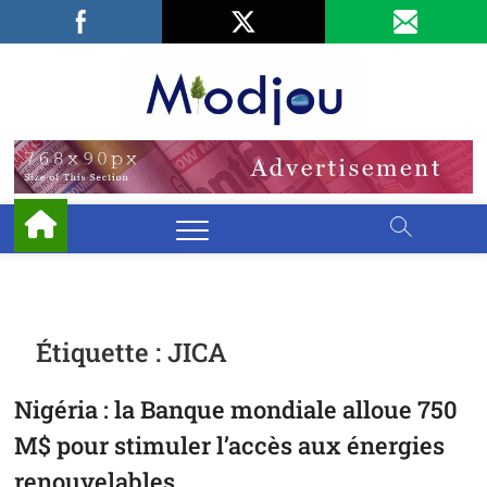
Skip
Facebook
LinkedIn
X
to
content
Miodjo
PRÉSERVONS
NOTRE
ENVIRONNEMENT
Étiquette :
JICA
Nigéria : la Banque mondiale alloue 750
M$ pour stimuler l’accès aux énergies
renouvelables