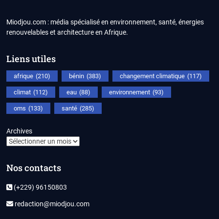
Miodjou.com : média spécialisé en environnement, santé, énergies
renouvelables et architecture en Afrique.
Liens utiles
afrique
(210)
bénin
(383)
changement climatique
(117)
climat
(112)
eau
(88)
environnement
(93)
oms
(133)
santé
(285)
Archives
Nos contacts
(+229) 96150803
redaction@miodjou.com