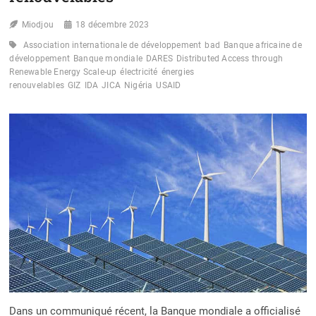
Miodjou
18 décembre 2023
Association internationale de développement
bad
Banque africaine de
développement
Banque mondiale
DARES
Distributed Access through
Renewable Energy Scale-up
électricité
énergies
renouvelables
GIZ
IDA
JICA
Nigéria
USAID
Dans un communiqué récent, la Banque mondiale a officialisé