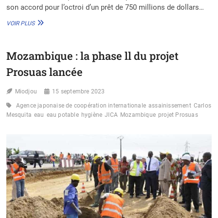
son accord pour l’octroi d’un prêt de 750 millions de dollars…
NIGÉRIA
VOIR PLUS
:
LA
BANQUE
Mozambique : la phase ll du projet
MONDIALE
ALLOUE
Prosuas lancée
750
M$
Miodjou
POUR
15 septembre 2023
STIMULER
Agence japonaise de coopération internationale
assainissement
Carlos
L’ACCÈS
Mesquita
eau
eau potable
hygiène
JICA
Mozambique
projet Prosuas
AUX
ÉNERGIES
RENOUVELABLES