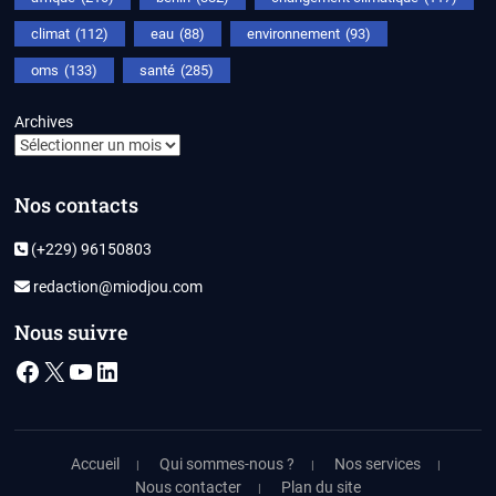
climat
(112)
eau
(88)
environnement
(93)
oms
(133)
santé
(285)
Archives
Nos contacts
(+229) 96150803
redaction@miodjou.com
Nous suivre
Facebook
X
YouTube
LinkedIn
Accueil
Qui sommes-nous ?
Nos services
Nous contacter
Plan du site