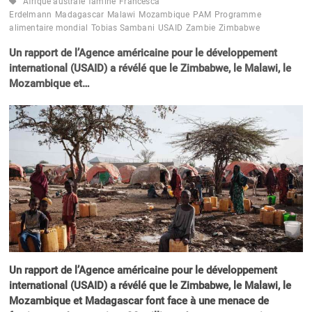
Afrique australe
famine
Francesca
Erdelmann
Madagascar
Malawi
Mozambique
PAM
Programme
alimentaire mondial
Tobias Sambani
USAID
Zambie
Zimbabwe
Un rapport de l’Agence américaine pour le développement
international (USAID) a révélé que le Zimbabwe, le Malawi, le
Mozambique et…
Un rapport de l’Agence américaine pour le développement
international (USAID) a révélé que le Zimbabwe, le Malawi, le
Mozambique et Madagascar font face à une menace de