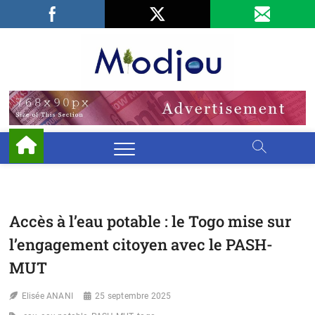
Skip
Facebook
LinkedIn
X
to
content
Miodjo
PRÉSERVONS
NOTRE
ENVIRONNEMENT
Accès à l’eau potable : le Togo mise sur
l’engagement citoyen avec le PASH-
MUT
Elisée ANANI
25 septembre 2025