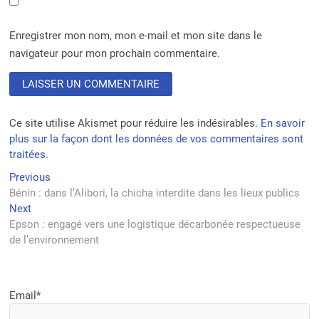
Enregistrer mon nom, mon e-mail et mon site dans le
navigateur pour mon prochain commentaire.
Ce site utilise Akismet pour réduire les indésirables.
En savoir
plus sur la façon dont les données de vos commentaires sont
traitées
.
Navigation
Previous
Previous
post:
Bénin : dans l’Alibori, la chicha interdite dans les lieux publics
de
Next
Next
l’article
post:
Epson : engagé vers une logistique décarbonée respectueuse
de l’environnement
Email*