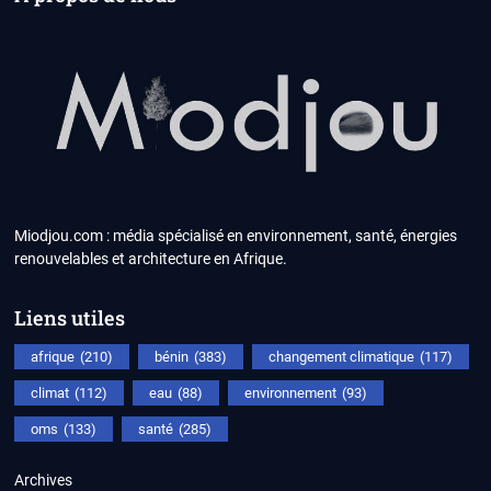
Miodjou.com : média spécialisé en environnement, santé, énergies
renouvelables et architecture en Afrique.
Liens utiles
afrique
(210)
bénin
(383)
changement climatique
(117)
climat
(112)
eau
(88)
environnement
(93)
oms
(133)
santé
(285)
Archives