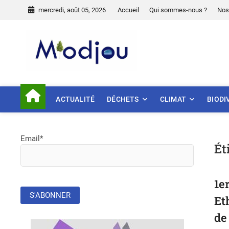
Skip
mercredi, août 05, 2026
Accueil
Qui sommes-nous ?
Nos
to
content
Miodjou
PRÉSERVONS NOTRE ENVIR
ACTUALITÉ
DÉCHETS
CLIMAT
BIODI
Email*
Ét
1e
Et
de