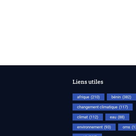
Liens utiles
afrique
(210)
bénin
(382)
changement climatique
(117)
climat
(112)
eau
(88)
environnement
(93)
oms
(1