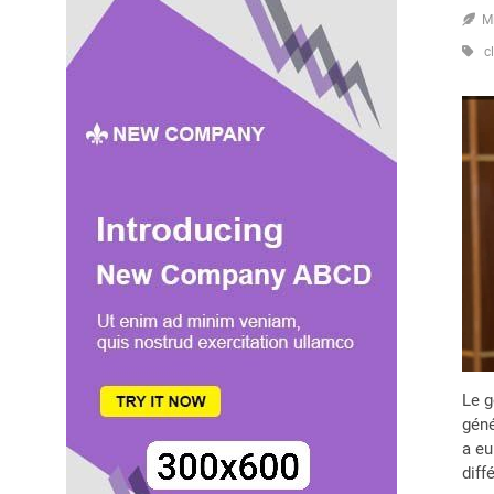
M
c
Le g
géné
a eu
diff