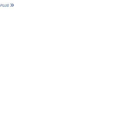
1ER
 PLUS
FORUM
POUR
L’ACTION
CLIMATIQUE
EN
ETHIOPIE :
LES
UNIVERSITÉS
FACE
AUX
ENJEUX
DE
LA
RÉSILIENCE
CLIMATIQUE