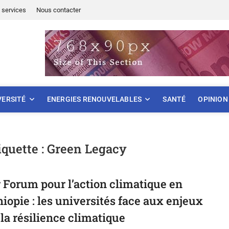
 services
Nous contacter
ONNEMENT
VERSITÉ
ENERGIES RENOUVELABLES
SANTÉ
OPINION
iquette :
Green Legacy
r Forum pour l’action climatique en
hiopie : les universités face aux enjeux
 la résilience climatique