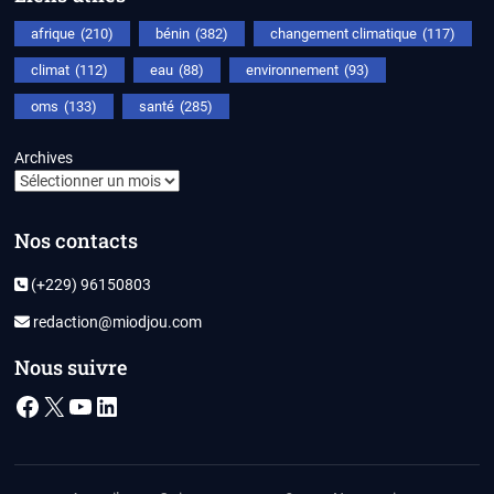
afrique
(210)
bénin
(382)
changement climatique
(117)
climat
(112)
eau
(88)
environnement
(93)
oms
(133)
santé
(285)
Archives
Nos contacts
(+229) 96150803
redaction@miodjou.com
Nous suivre
Facebook
X
YouTube
LinkedIn