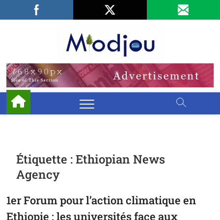
Skip
Facebook
LinkedIn
X
to
content
Miodjo
PRÉSERVONS
NOTRE
ENVIRONNEMENT
Étiquette :
Ethiopian News
Agency
1er Forum pour l’action climatique en
Ethiopie : les universités face aux