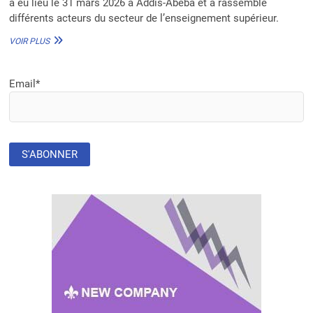
a eu lieu le 31 mars 2026 à Addis-Abeba et a rassemblé
différents acteurs du secteur de l’enseignement supérieur.
1ER
VOIR PLUS
FORUM
POUR
L’ACTION
Email*
CLIMATIQUE
EN
ETHIOPIE :
LES
UNIVERSITÉS
FACE
AUX
ENJEUX
DE
LA
RÉSILIENCE
CLIMATIQUE