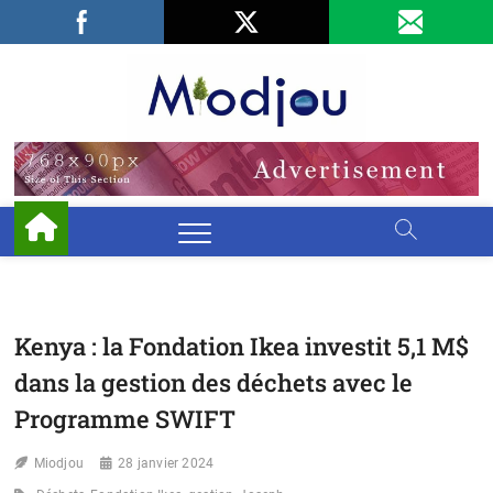
Skip
Facebook
LinkedIn
X
to
content
Miodjo
PRÉSERVONS
NOTRE
ENVIRONNEMENT
Kenya : la Fondation Ikea investit 5,1 M$
dans la gestion des déchets avec le
Programme SWIFT
Miodjou
28 janvier 2024