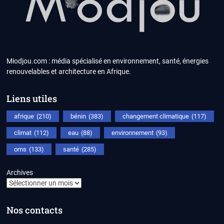
Miodjou.com : média spécialisé en environnement, santé, énergies
renouvelables et architecture en Afrique.
Liens utiles
afrique
(210)
bénin
(383)
changement climatique
(117)
climat
(112)
eau
(88)
environnement
(93)
oms
(133)
santé
(285)
Archives
Nos contacts