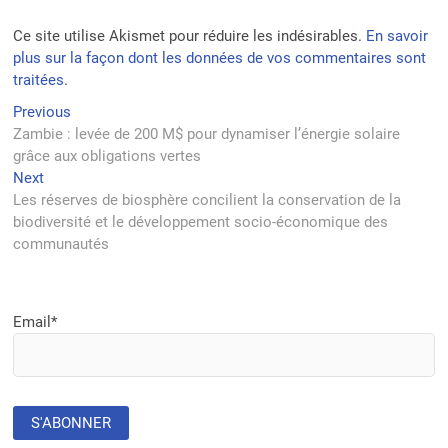
Ce site utilise Akismet pour réduire les indésirables.
En savoir
plus sur la façon dont les données de vos commentaires sont
traitées
.
Navigation
Previous
Previous
post:
Zambie : levée de 200 M$ pour dynamiser l’énergie solaire
de
grâce aux obligations vertes
l’article
Next
Next
post:
Les réserves de biosphère concilient la conservation de la
biodiversité et le développement socio-économique des
communautés
Email*