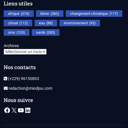
Liens utiles
afrique
(210)
bénin
(383)
changement climatique
(117)
climat
(112)
eau
(88)
environnement
(93)
oms
(133)
santé
(285)
Archives
Nos contacts
(+229) 96150803
redaction@miodjou.com
Nous suivre
Facebook
X
YouTube
LinkedIn