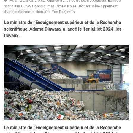
Adama Diawara
AFD
Agence française de développement
Banque
mondiale
CEA-Valopro
climat
Côte d'Ivoire
Déchets
développement
durable
économie circulaire
Yao Benjamin
Le ministre de l’Enseignement supérieur et de la Recherche
scientifique, Adama Diawara, a lancé le 1er juillet 2024, les
travaux…
Le ministre de l’Enseignement supérieur et de la Recherche