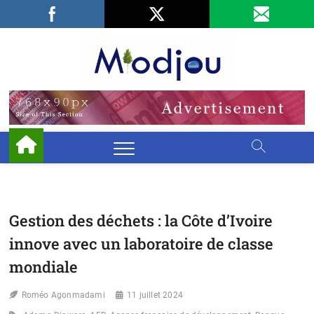
Skip
Facebook
LinkedIn
X
to
content
Miodjo
PRÉSERVONS
NOTRE
ENVIRONNEMENT
Gestion des déchets : la Côte d’Ivoire
innove avec un laboratoire de classe
mondiale
Roméo Agonmadami
11 juillet 2024