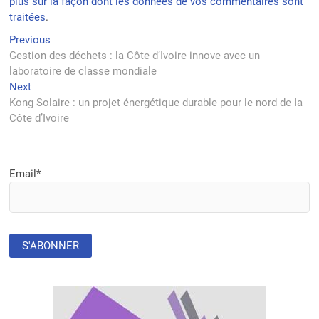
plus sur la façon dont les données de vos commentaires sont
traitées
.
Navigation
Previous
Previous
post:
Gestion des déchets : la Côte d’Ivoire innove avec un
de
laboratoire de classe mondiale
l’article
Next
Next
post:
Kong Solaire : un projet énergétique durable pour le nord de la
Côte d’Ivoire
Email*