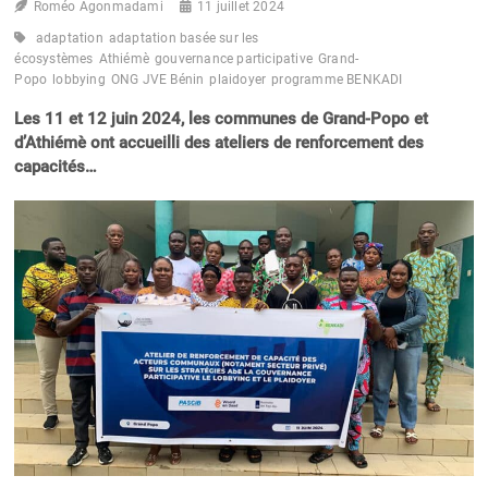
Roméo Agonmadami
11 juillet 2024
adaptation
adaptation basée sur les
écosystèmes
Athiémè
gouvernance participative
Grand-
Popo
lobbying
ONG JVE Bénin
plaidoyer
programme BENKADI
Les 11 et 12 juin 2024, les communes de Grand-Popo et
d’Athiémè ont accueilli des ateliers de renforcement des
capacités…