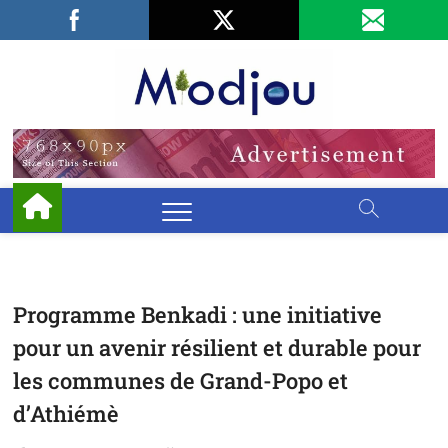
Skip
Facebook
LinkedIn
X
to
content
Miodjo
PRÉSERVONS
NOTRE
ENVIRONNEMENT
Programme Benkadi : une initiative
pour un avenir résilient et durable pour
les communes de Grand-Popo et
d’Athiémè