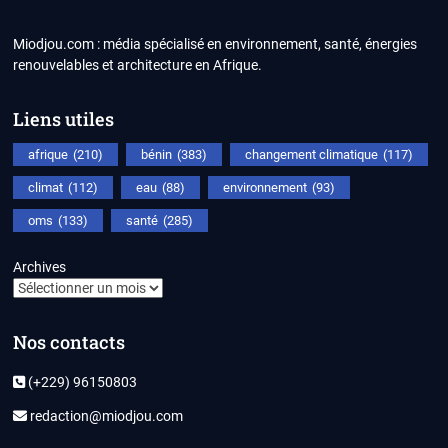
Miodjou.com : média spécialisé en environnement, santé, énergies
renouvelables et architecture en Afrique.
Liens utiles
afrique
(210)
bénin
(383)
changement climatique
(117)
climat
(112)
eau
(88)
environnement
(93)
oms
(133)
santé
(285)
Archives
Nos contacts
(+229) 96150803
redaction@miodjou.com